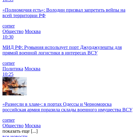
«Полномочия есть»: Володин призвал запретить вейпы на
всей территории РФ
corner
Общество
Москва
10:30
МИД РФ: Румыния использует порт Джурджулешты для
прямой военной логистики в интересах ВСУ
corner
Политика
Москва
10:25
«Разнесли в хлам»: в портах Одессы и Черноморска
российская армия поразила склады военного имущества ВСУ
corner
Общество
Москва
показать еще [...]
все новости