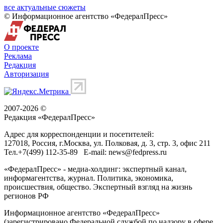
все актуальные сюжеты
© Информационное агентство «ФедералПресс»
О проекте
Реклама
Редакция
Авторизация
2007-2026 ©
Редакция «
ФедералПресс
»
Адрес для корреспонденции и посетителей:
127018
, Россия, г.
Москва
,
ул. Полковая, д. 3, стр. 3
, офис 211
Тел.
+7(499) 112-35-89
E-mail:
news@fedpress.ru
«ФедералПресс» - медиа-холдинг: экспертный канал,
информагентства, журнал. Политика, экономика,
происшествия, общество. Экспертный взгляд на жизнь
регионов РФ
Информационное агентство «ФедералПресс»
(зарегистрировано Федеральной службой по надзору в сфере