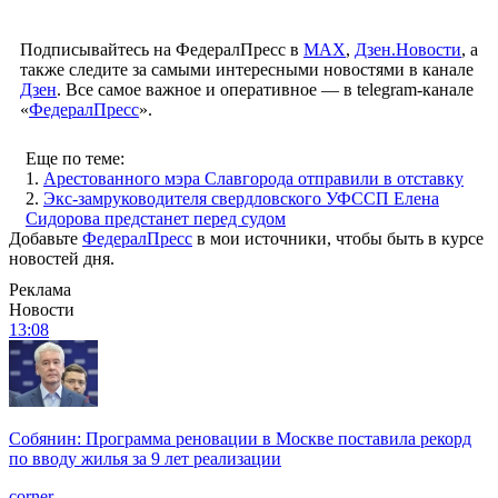
Подписывайтесь на ФедералПресс в
МАХ
,
Дзен.Новости
, а
также следите за самыми интересными новостями в канале
Дзен
. Все самое важное и оперативное — в telegram-канале
«
ФедералПресс
».
Еще по теме:
1.
Арестованного мэра Славгорода отправили в отставку
2.
Экс-замруководителя свердловского УФССП Елена
Сидорова предстанет перед судом
Добавьте
ФедералПресс
в мои источники, чтобы быть в курсе
новостей дня.
Реклама
Новости
13:08
Собянин: Программа реновации в Москве поставила рекорд
по вводу жилья за 9 лет реализации
corner