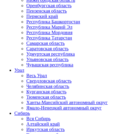
Нижегородская область
Оренбургская область
Пензенская область
Пермский край
Республика Башкортостан
Республика Марий Эл
Республика Мордовия
Республика Татарстан
Самарская область
Саратовская область
Удмуртская республика
Ульяновская область
Чувашская республика
Урал
Весь Урал
Свердловская область
Челябинская область
Курганская область
Тюменская область
Ханты-Мансийский автономный округ
Ямало-Ненецкий автономный округ
Сибирь
Вся Сибирь
Алтайский край
Иркутская область