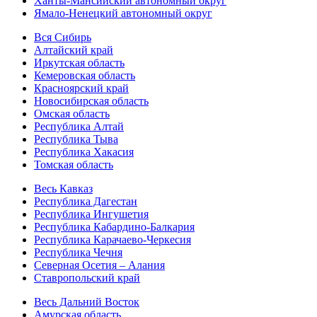
Ханты-Мансийский автономный округ
Ямало-Ненецкий автономный округ
Вся Сибирь
Алтайский край
Иркутская область
Кемеровская область
Красноярский край
Новосибирская область
Омская область
Республика Алтай
Республика Тыва
Республика Хакасия
Томская область
Весь Кавказ
Республика Дагестан
Республика Ингушетия
Республика Кабардино-Балкария
Республика Карачаево-Черкесия
Республика Чечня
Северная Осетия – Алания
Ставропольский край
Весь Дальний Восток
Амурская область