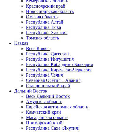
Кемеровская область
Красноярский край
Новосибирская область
Омская область
Республика Алтай
Республика Тыва
Республика Хакасия
Томская область
Кавказ
Весь Кавказ
Республика Дагестан
Республика Ингушетия
Республика Кабардино-Балкария
Республика Карачаево-Черкесия
Республика Чечня
Северная Осетия – Алания
Ставропольский край
Дальний Восток
Весь Дальний Восток
Амурская область
Еврейская автономная область
Камчатский край
Магаданская область
Приморский край
Республика Саха (Якутия)