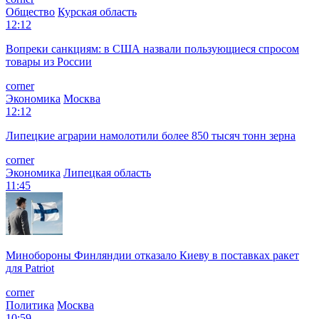
Общество
Курская область
12:12
Вопреки санкциям: в США назвали пользующиеся спросом
товары из России
corner
Экономика
Москва
12:12
Липецкие аграрии намолотили более 850 тысяч тонн зерна
corner
Экономика
Липецкая область
11:45
Минобороны Финляндии отказало Киеву в поставках ракет
для Patriot
corner
Политика
Москва
10:59