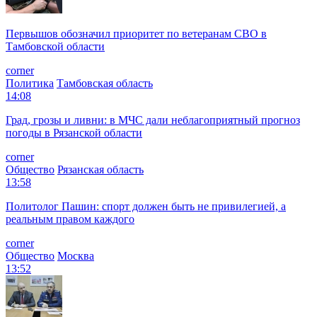
Первышов обозначил приоритет по ветеранам СВО в
Тамбовской области
corner
Политика
Тамбовская область
14:08
Град, грозы и ливни: в МЧС дали неблагоприятный прогноз
погоды в Рязанской области
corner
Общество
Рязанская область
13:58
Политолог Пашин: спорт должен быть не привилегией, а
реальным правом каждого
corner
Общество
Москва
13:52