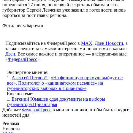
определятся 27 июня, но первый секретарь обкома и экс-
губернатор Сергей Левченко уже заявил о готовности вновь
бороться за пост главы региона.
Фото: mv-schapov.ru
Подписывайтесь на ФедералПресс в
МАХ
,
Дзен.Новости
, а
также следите за самыми интересными новостями в канале
Дзен
. Все самое важное и оперативное — в telegram-канале
«
ФедералПресс
».
Экспертное мнение:
1.
Алексей Петров*
:
«На финишную прямую выйдут не
все». Политолог о «кандидатском пасьянсе» на
губернаторских выборах в Приангарье
Еще по теме:
1.
Евгений Юмашев сдал документы на выборы
губернатора Приангарья
Добавьте
ФедералПресс
в мои источники, чтобы быть в курсе
новостей дня.
Реклама
Новости