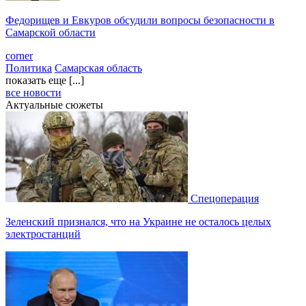
Федорищев и Евкуров обсудили вопросы безопасности в
Самарской области
corner
Политика
Самарская область
показать еще [...]
все новости
Актуальные сюжеты
Спецоперация
Зеленский признался, что на Украине не осталось целых
электростанций