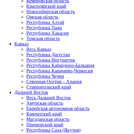
Кемеровская область
Красноярский край
Новосибирская область
Омская область
Республика Алтай
Республика Тыва
Республика Хакасия
Томская область
Кавказ
Весь Кавказ
Республика Дагестан
Республика Ингушетия
Республика Кабардино-Балкария
Республика Карачаево-Черкесия
Республика Чечня
Северная Осетия – Алания
Ставропольский край
Дальний Восток
Весь Дальний Восток
Амурская область
Еврейская автономная область
Камчатский край
Магаданская область
Приморский край
Республика Саха (Якутия)