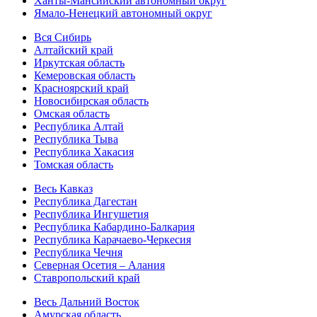
Ханты-Мансийский автономный округ
Ямало-Ненецкий автономный округ
Вся Сибирь
Алтайский край
Иркутская область
Кемеровская область
Красноярский край
Новосибирская область
Омская область
Республика Алтай
Республика Тыва
Республика Хакасия
Томская область
Весь Кавказ
Республика Дагестан
Республика Ингушетия
Республика Кабардино-Балкария
Республика Карачаево-Черкесия
Республика Чечня
Северная Осетия – Алания
Ставропольский край
Весь Дальний Восток
Амурская область