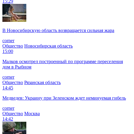
15:29
В Новосибирскую область возвращается сильная жара
corner
Общество
Новосибирская область
15:00
Малков осмотрел построенный по программе переселения
дом в Рыбном
corner
Общество
Рязанская область
14:45
Медведев: Украину при Зеленском ждет неминуемая гибель
corner
Общество
Москва
14:42