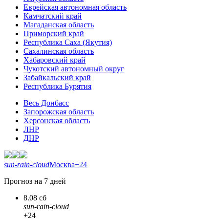
Еврейская автономная область
Камчатский край
Магаданская область
Приморский край
Республика Саха (Якутия)
Сахалинская область
Хабаровский край
Чукотский автономный округ
Забайкальский край
Республика Бурятия
Весь Донбасс
Запорожская область
Херсонская область
ЛНР
ДНР
sun-rain-cloud
Москва
+24
Прогноз на 7 дней
8.08 сб
sun-rain-cloud
+24