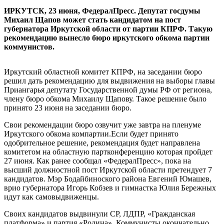
ИРКУТСК, 23 июня, ФедералПресс. Депутат госдумы
Михаил Щапов может стать кандидатом на пост
губернатора Иркутской области от партии КПРФ. Такую
рекомендацию вынесло бюро иркутского обкома партии
коммунистов.
Иркутский областной комитет КПРФ, на заседании бюро
решил дать рекомендацию для выдвижения на выборы главы
Приангарья депутату Государственной думы РФ от региона,
члену бюро обкома Михаилу Щапову. Такое решение было
принято 23 июня на заседании бюро.
Свои рекомендации бюро озвучит уже завтра на пленуме
Иркутского обкома компартии.Если будет принято
одобрительное решение, рекомендация будет направлена
комитетом на областную партконференцию которая пройдет
27 июня. Как ранее сообщал «ФедералПресс», пока на
высший должностной пост Иркутской области претендует 7
кандидатов. Мэр Бодайбиноского района Евгений Юмашев,
врио губернатора Игорь Кобзев и гимнастка Юлия Бережных
идут как самовыдвиженцы.
Своих кандидатов выдвинули СР, ЛДПР, «Гражданская
платформа» и партия «Родина». Коммунисты окончательно