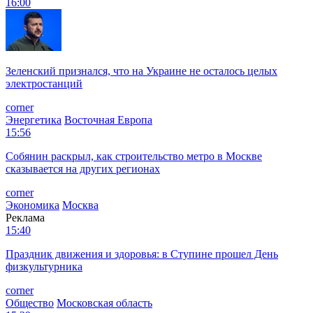
16:00
Зеленский признался, что на Украине не осталось целых
электростанций
corner
Энергетика
Восточная Европа
15:56
Собянин раскрыл, как строительство метро в Москве
сказывается на других регионах
corner
Экономика
Москва
Реклама
15:40
Праздник движения и здоровья: в Ступине прошел День
физкультурника
corner
Общество
Московская область