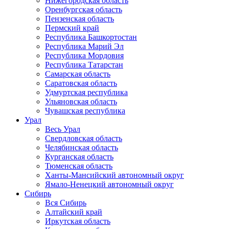
Нижегородская область
Оренбургская область
Пензенская область
Пермский край
Республика Башкортостан
Республика Марий Эл
Республика Мордовия
Республика Татарстан
Самарская область
Саратовская область
Удмуртская республика
Ульяновская область
Чувашская республика
Урал
Весь Урал
Свердловская область
Челябинская область
Курганская область
Тюменская область
Ханты-Мансийский автономный округ
Ямало-Ненецкий автономный округ
Сибирь
Вся Сибирь
Алтайский край
Иркутская область