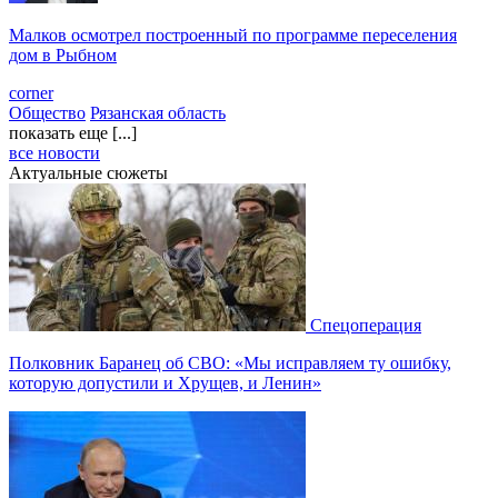
Малков осмотрел построенный по программе переселения
дом в Рыбном
corner
Общество
Рязанская область
показать еще [...]
все новости
Актуальные сюжеты
Спецоперация
Полковник Баранец об СВО: «Мы исправляем ту ошибку,
которую допустили и Хрущев, и Ленин»