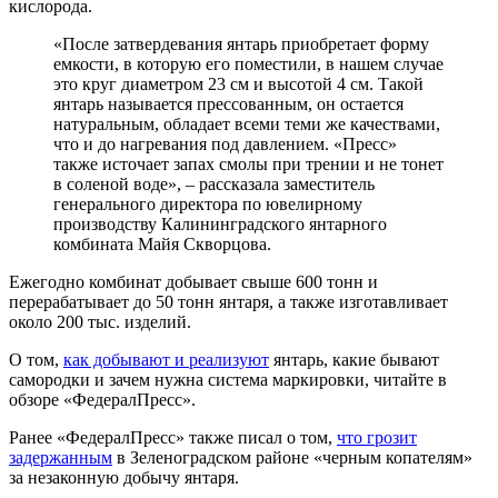
кислорода.
«После затвердевания янтарь приобретает форму
емкости, в которую его поместили, в нашем случае
это круг диаметром 23 см и высотой 4 см. Такой
янтарь называется прессованным, он остается
натуральным, обладает всеми теми же качествами,
что и до нагревания под давлением. «Пресс»
также источает запах смолы при трении и не тонет
в соленой воде», – рассказала заместитель
генерального директора по ювелирному
производству Калининградского янтарного
комбината Майя Скворцова.
Ежегодно комбинат добывает свыше 600 тонн и
перерабатывает до 50 тонн янтаря, а также изготавливает
около 200 тыс. изделий.
О том,
как добывают и реализуют
янтарь, какие бывают
самородки и зачем нужна система маркировки, читайте в
обзоре «ФедералПресс».
Ранее «ФедералПресс» также писал о том,
что грозит
задержанным
в Зеленоградском районе «черным копателям»
за незаконную добычу янтаря.