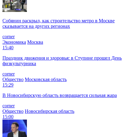
Собянин раскрыл, как строительство метро в Москве
сказывается на других регионах
corner
Экономика
Москва
15:40
Праздник движения и здоровья: в Ступине прошел День
физкультурника
corner
Общество
Московская область
15:29
В Новосибирскую область возвращается сильная жара
corner
Общество
Новосибирская область
15:00