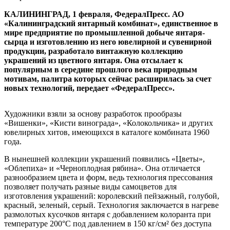
КАЛИНИНГРАД, 1 февраля, ФедералПресс. АО
«Калининградский янтарный комбинат», единственное в
мире предприятие по промышленной добыче янтаря-
сырца и изготовлению из него ювелирной и сувенирной
продукции, разработало винтажную коллекцию
украшений из цветного янтаря. Она отсылает к
популярным в середине прошлого века природным
мотивам, палитра которых сейчас расширилась за счет
новых технологий, передает «ФедералПресс».
Художники взяли за основу разработок прообразы
«Вишенки», «Кисти винограда», «Колокольчика» и других
ювелирных хитов, имеющихся в каталоге комбината 1960
года.
В нынешней коллекции украшений появились «Цветы»,
«Облепиха» и «Черноплодная рябина». Она отличается
разнообразием цвета и форм, ведь технология прессования
позволяет получать разные виды самоцветов для
изготовления украшений: королевский пейзажный, голубой,
красный, зеленый, серый. Технология заключается в нагреве
размолотых кусочков янтаря с добавлением колоранта при
температуре 200°C под давлением в 150 кг/см² без доступа