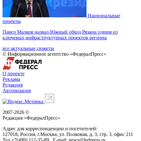
Национальные
проекты
Павел Малков назвал Южный обход Рязани одним из
ключевых инфраструктурных проектов региона
все актуальные сюжеты
© Информационное агентство «ФедералПресс»
О проекте
Реклама
Редакция
Авторизация
2007-2026 ©
Редакция «
ФедералПресс
»
Адрес для корреспонденции и посетителей:
127018
, Россия, г.
Москва
,
ул. Полковая, д. 3, стр. 3
, офис 211
Тел.
+7(499) 112-35-89
E-mail:
news@fedpress.ru