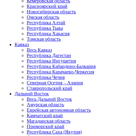
Кемеровская область
Красноярский край
Новосибирская область
Омская область
Республика Алтай
Республика Тыва
Республика Хакасия
Томская область
Кавказ
Весь Кавказ
Республика Дагестан
Республика Ингушетия
Республика Кабардино-Балкария
Республика Карачаево-Черкесия
Республика Чечня
Северная Осетия – Алания
Ставропольский край
Дальний Восток
Весь Дальний Восток
Амурская область
Еврейская автономная область
Камчатский край
Магаданская область
Приморский край
Республика Саха (Якутия)