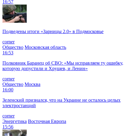
16:57
Подведены итоги «Зарницы 2.0» в Подмосковье
corner
Общество
Московская область
16:53
Полковник Баранец об СВО: «Мы исправляем ту ошибку,
которую допустили и Хрущев, и Ленин»
corner
Общество
Москва
16:00
Зеленский признался, что на Украине не осталось целых
электростанций
corner
Энергетика
Восточная Европа
15:56