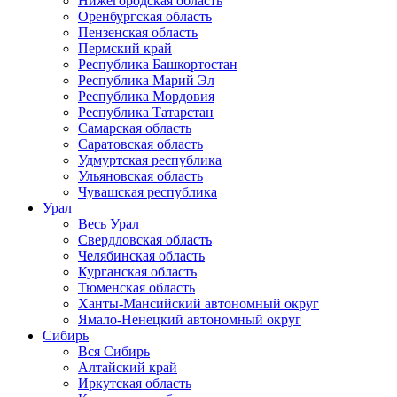
Нижегородская область
Оренбургская область
Пензенская область
Пермский край
Республика Башкортостан
Республика Марий Эл
Республика Мордовия
Республика Татарстан
Самарская область
Саратовская область
Удмуртская республика
Ульяновская область
Чувашская республика
Урал
Весь Урал
Свердловская область
Челябинская область
Курганская область
Тюменская область
Ханты-Мансийский автономный округ
Ямало-Ненецкий автономный округ
Сибирь
Вся Сибирь
Алтайский край
Иркутская область