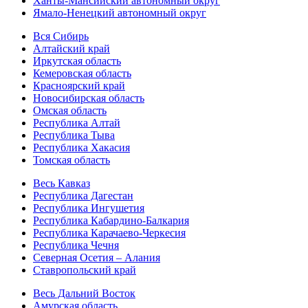
Ханты-Мансийский автономный округ
Ямало-Ненецкий автономный округ
Вся Сибирь
Алтайский край
Иркутская область
Кемеровская область
Красноярский край
Новосибирская область
Омская область
Республика Алтай
Республика Тыва
Республика Хакасия
Томская область
Весь Кавказ
Республика Дагестан
Республика Ингушетия
Республика Кабардино-Балкария
Республика Карачаево-Черкесия
Республика Чечня
Северная Осетия – Алания
Ставропольский край
Весь Дальний Восток
Амурская область