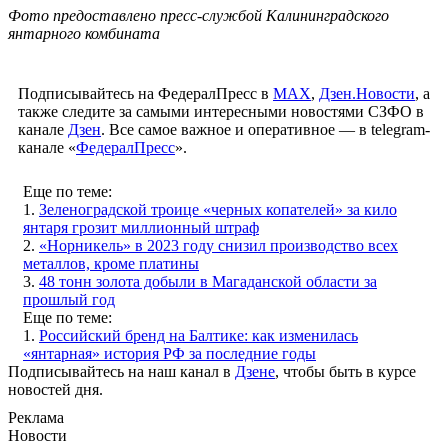
Фото предоставлено пресс-службой Калининградского
янтарного комбината
Подписывайтесь на ФедералПресс в
МАХ
,
Дзен.Новости
, а
также следите за самыми интересными новостями СЗФО в
канале
Дзен
. Все самое важное и оперативное — в telegram-
канале «
ФедералПресс
».
Еще по теме:
1.
Зеленоградской троице «черных копателей» за кило
янтаря грозит миллионный штраф
2.
«Норникель» в 2023 году снизил производство всех
металлов, кроме платины
3.
48 тонн золота добыли в Магаданской области за
прошлый год
Еще по теме:
1.
Российский бренд на Балтике: как изменилась
«янтарная» история РФ за последние годы
Подписывайтесь на наш канал в
Дзене
, чтобы быть в курсе
новостей дня.
Реклама
Новости