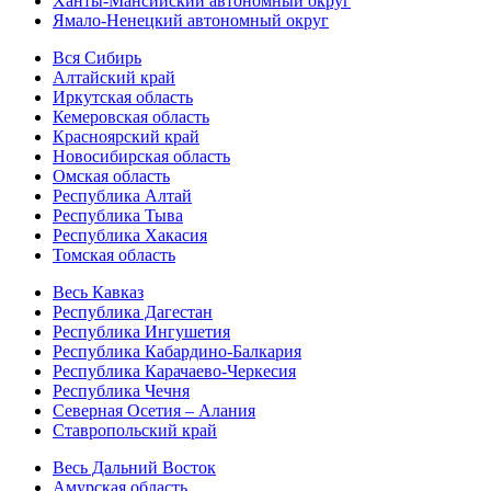
Ханты-Мансийский автономный округ
Ямало-Ненецкий автономный округ
Вся Сибирь
Алтайский край
Иркутская область
Кемеровская область
Красноярский край
Новосибирская область
Омская область
Республика Алтай
Республика Тыва
Республика Хакасия
Томская область
Весь Кавказ
Республика Дагестан
Республика Ингушетия
Республика Кабардино-Балкария
Республика Карачаево-Черкесия
Республика Чечня
Северная Осетия – Алания
Ставропольский край
Весь Дальний Восток
Амурская область