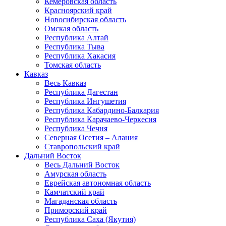
Кемеровская область
Красноярский край
Новосибирская область
Омская область
Республика Алтай
Республика Тыва
Республика Хакасия
Томская область
Кавказ
Весь Кавказ
Республика Дагестан
Республика Ингушетия
Республика Кабардино-Балкария
Республика Карачаево-Черкесия
Республика Чечня
Северная Осетия – Алания
Ставропольский край
Дальний Восток
Весь Дальний Восток
Амурская область
Еврейская автономная область
Камчатский край
Магаданская область
Приморский край
Республика Саха (Якутия)