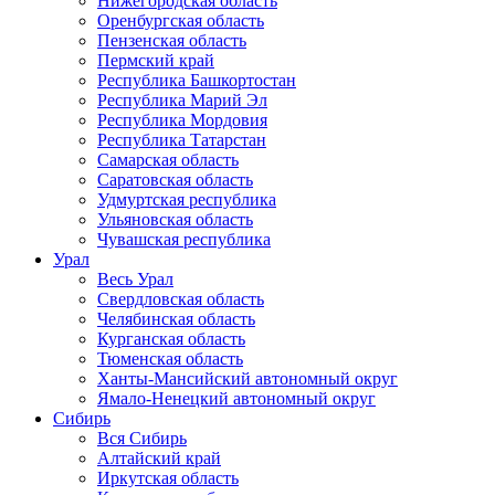
Нижегородская область
Оренбургская область
Пензенская область
Пермский край
Республика Башкортостан
Республика Марий Эл
Республика Мордовия
Республика Татарстан
Самарская область
Саратовская область
Удмуртская республика
Ульяновская область
Чувашская республика
Урал
Весь Урал
Свердловская область
Челябинская область
Курганская область
Тюменская область
Ханты-Мансийский автономный округ
Ямало-Ненецкий автономный округ
Сибирь
Вся Сибирь
Алтайский край
Иркутская область