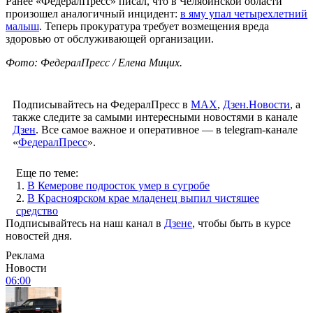
Ранее «ФедералПресс» писал, что в Челябинской области
произошел аналогичный инцидент:
в яму упал четырехлетний
малыш
. Теперь прокуратура требует возмещения вреда
здоровью от обслуживающей организации.
Фото: ФедералПресс / Елена Мицих.
Подписывайтесь на ФедералПресс в
МАХ
,
Дзен.Новости
, а
также следите за самыми интересными новостями в канале
Дзен
. Все самое важное и оперативное — в telegram-канале
«
ФедералПресс
».
Еще по теме:
1.
В Кемерове подросток умер в сугробе
2.
В Красноярском крае младенец выпил чистящее
средство
Подписывайтесь на наш канал в
Дзене
, чтобы быть в курсе
новостей дня.
Реклама
Новости
06:00