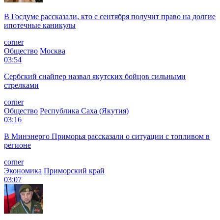
В Госдуме рассказали, кто с сентября получит право на долгие
ипотечные каникулы
corner
Общество
Москва
03:54
Сербский снайпер назвал якутских бойцов сильными
стрелками
corner
Общество
Республика Саха (Якутия)
03:16
В Минэнерго Приморья рассказали о ситуации с топливом в
регионе
corner
Экономика
Приморский край
03:07