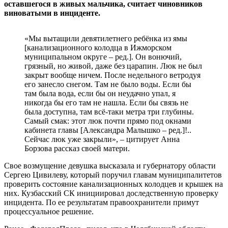
оставшегося в живых мальчика, считает чиновников
виноватыми в инциденте.
«Мы вытащили девятилетнего ребёнка из ямы
[канализационного колодца в Ижморском
муниципальном округе – ред.]. Он вонючий,
грязный, но живой, даже без царапин. Люк не был
закрыт вообще ничем. После недельного ветродуя
его занесло снегом. Там не было воды. Если бы
там была вода, если бы он неудачно упал, я
никогда бы его там не нашла. Если бы связь не
была доступна, там всё-таки метра три глубины.
Самый смак: этот люк почти прямо под окнами
кабинета главы [Александра Малышко – ред.]!..
Сейчас люк уже закрыли», – цитирует Анна
Борзова рассказ своей матери.
Свое возмущение девушка высказала и губернатору области
Сергею Цивилеву, который поручил главам муниципалитетов
проверить состояние канализационных колодцев и крышек на
них. Кузбасский СК инициировал доследственную проверку
инцидента. По ее результатам правоохранители примут
процессуальное решение.