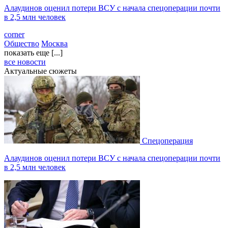
Алаудинов оценил потери ВСУ с начала спецоперации почти
в 2,5 млн человек
corner
Общество
Москва
показать еще [...]
все новости
Актуальные сюжеты
Спецоперация
Алаудинов оценил потери ВСУ с начала спецоперации почти
в 2,5 млн человек