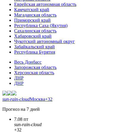
Еврейская автономная область
Камчатский край
Магаданская область
Приморский край
Республика Саха (Якутия)
Сахалинская область
Хабаровский край
Чукотский автономный округ
Забайкальский край
Республика Бурятия
Весь Донбасс
Запорожская область
Херсонская область
ЛНР
ДНР
sun-rain-cloud
Москва
+32
Прогноз на 7 дней
7.08 пт
sun-rain-cloud
+32