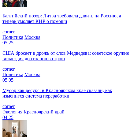
Балтийский позор: Литва требовала давить на Россию, а
теперь умоляет КНР о помощи
corner
Политика
Москва
05:25
США бросает в дрожь от слов Медведева: советское оружие
возмездия до сих пор в строю
corner
Политика
Москва
05:05
Мусор как ресурс: в Красноярском крае сказали, как
изменится система переработки
corner
Экология
Красноярский край
04:25