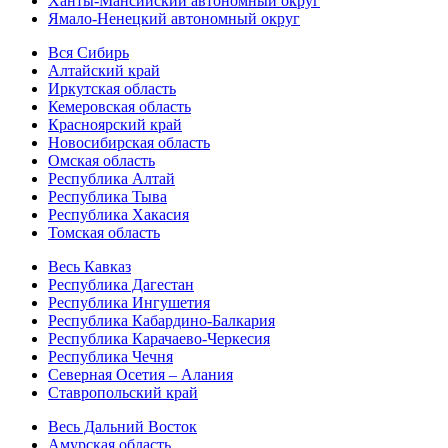
Ханты-Мансийский автономный округ
Ямало-Ненецкий автономный округ
Вся Сибирь
Алтайский край
Иркутская область
Кемеровская область
Красноярский край
Новосибирская область
Омская область
Республика Алтай
Республика Тыва
Республика Хакасия
Томская область
Весь Кавказ
Республика Дагестан
Республика Ингушетия
Республика Кабардино-Балкария
Республика Карачаево-Черкесия
Республика Чечня
Северная Осетия – Алания
Ставропольский край
Весь Дальний Восток
Амурская область