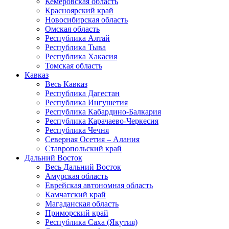
Кемеровская область
Красноярский край
Новосибирская область
Омская область
Республика Алтай
Республика Тыва
Республика Хакасия
Томская область
Кавказ
Весь Кавказ
Республика Дагестан
Республика Ингушетия
Республика Кабардино-Балкария
Республика Карачаево-Черкесия
Республика Чечня
Северная Осетия – Алания
Ставропольский край
Дальний Восток
Весь Дальний Восток
Амурская область
Еврейская автономная область
Камчатский край
Магаданская область
Приморский край
Республика Саха (Якутия)