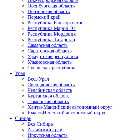
Нижегородская область
Оренбургская область
Пензенская область
Пермский край
Республика Башкортостан
Республика Марий Эл
Республика Мордовия
Республика Татарстан
Самарская область
Саратовская область
Удмуртская республика
Ульяновская область
Чувашская республика
Урал
Весь Урал
Свердловская область
Челябинская область
Курганская область
Тюменская область
Ханты-Мансийский автономный округ
Ямало-Ненецкий автономный округ
Сибирь
Вся Сибирь
Алтайский край
Иркутская область