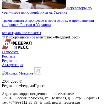
Переговоры по
урегулированию конфликта на Украине
Трамп заявил о прогрессе в переговорах о прекращении
конфликта России и Украины
все актуальные сюжеты
© Информационное агентство «ФедералПресс»
О проекте
Реклама
Редакция
Авторизация
2007-2026 ©
Редакция «
ФедералПресс
»
Адрес для корреспонденции и посетителей:
127018
, Россия, г.
Москва
,
ул. Полковая, д. 3, стр. 3
, офис 211
Тел.
+7(499) 112-35-89
E-mail:
news@fedpress.ru