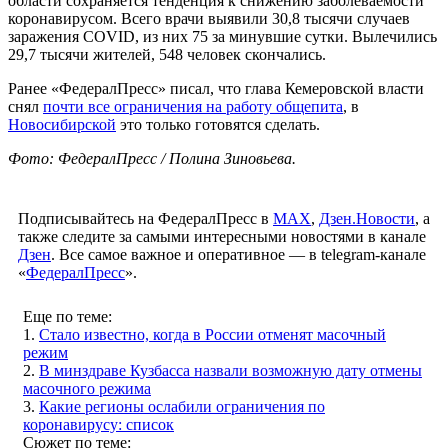
области сохраняется тенденция к снижению заболеваемости
коронавирусом. Всего врачи выявили 30,8 тысячи случаев
заражения COVID, из них 75 за минувшие сутки. Вылечились
29,7 тысячи жителей, 548 человек скончались.
Ранее «ФедералПресс» писал, что глава Кемеровской власти
снял
почти все ограничения на работу общепита
, в
Новосибирской
это только готовятся сделать.
Фото: ФедералПресс / Полина Зиновьева.
Подписывайтесь на ФедералПресс в
МАХ
,
Дзен.Новости
, а
также следите за самыми интересными новостями в канале
Дзен
. Все самое важное и оперативное — в telegram-канале
«
ФедералПресс
».
Еще по теме:
1.
Стало известно, когда в России отменят масочный
режим
2.
В минздраве Кузбасса назвали возможную дату отмены
масочного режима
3.
Какие регионы ослабили ограничения по
коронавирусу: список
Сюжет по теме: