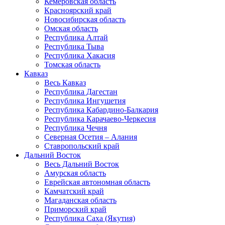
Кемеровская область
Красноярский край
Новосибирская область
Омская область
Республика Алтай
Республика Тыва
Республика Хакасия
Томская область
Кавказ
Весь Кавказ
Республика Дагестан
Республика Ингушетия
Республика Кабардино-Балкария
Республика Карачаево-Черкесия
Республика Чечня
Северная Осетия – Алания
Ставропольский край
Дальний Восток
Весь Дальний Восток
Амурская область
Еврейская автономная область
Камчатский край
Магаданская область
Приморский край
Республика Саха (Якутия)