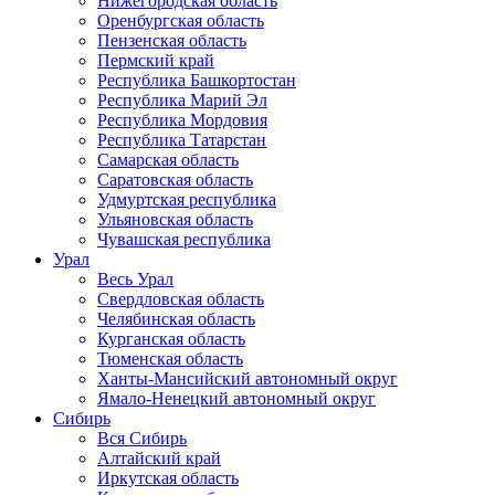
Нижегородская область
Оренбургская область
Пензенская область
Пермский край
Республика Башкортостан
Республика Марий Эл
Республика Мордовия
Республика Татарстан
Самарская область
Саратовская область
Удмуртская республика
Ульяновская область
Чувашская республика
Урал
Весь Урал
Свердловская область
Челябинская область
Курганская область
Тюменская область
Ханты-Мансийский автономный округ
Ямало-Ненецкий автономный округ
Сибирь
Вся Сибирь
Алтайский край
Иркутская область