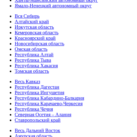
Ханты-Мансийский автономный округ
Ямало-Ненецкий автономный округ
Вся Сибирь
Алтайский край
Иркутская область
Кемеровская область
Красноярский край
Новосибирская область
Омская область
Республика Алтай
Республика Тыва
Республика Хакасия
Томская область
Весь Кавказ
Республика Дагестан
Республика Ингушетия
Республика Кабардино-Балкария
Республика Карачаево-Черкесия
Республика Чечня
Северная Осетия – Алания
Ставропольский край
Весь Дальний Восток
Амурская область