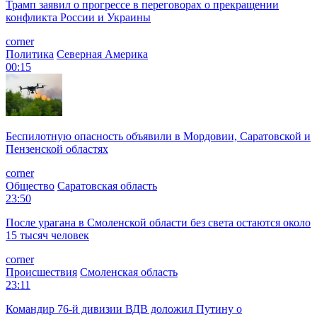
Трамп заявил о прогрессе в переговорах о прекращении
конфликта России и Украины
corner
Политика
Северная Америка
00:15
Беспилотную опасность объявили в Мордовии, Саратовской и
Пензенской областях
corner
Общество
Саратовская область
23:50
После урагана в Смоленской области без света остаются около
15 тысяч человек
corner
Происшествия
Смоленская область
23:11
Командир 76-й дивизии ВДВ доложил Путину о