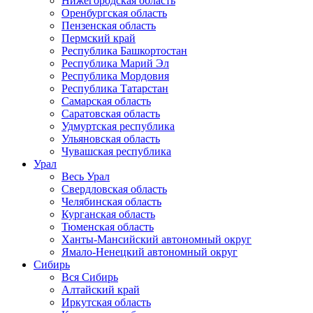
Нижегородская область
Оренбургская область
Пензенская область
Пермский край
Республика Башкортостан
Республика Марий Эл
Республика Мордовия
Республика Татарстан
Самарская область
Саратовская область
Удмуртская республика
Ульяновская область
Чувашская республика
Урал
Весь Урал
Свердловская область
Челябинская область
Курганская область
Тюменская область
Ханты-Мансийский автономный округ
Ямало-Ненецкий автономный округ
Сибирь
Вся Сибирь
Алтайский край
Иркутская область