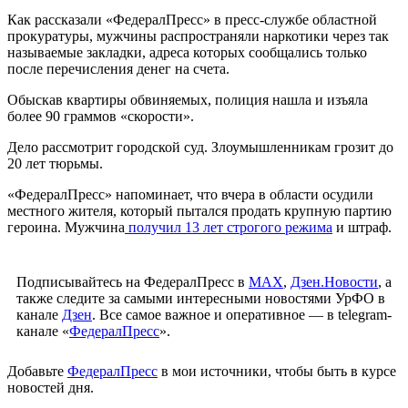
Как рассказали «ФедералПресс» в пресс-службе областной
прокуратуры, мужчины распространяли наркотики через так
называемые закладки, адреса которых сообщались только
после перечисления денег на счета.
Обыскав квартиры обвиняемых, полиция нашла и изъяла
более 90 граммов «скорости».
Дело рассмотрит городской суд. Злоумышленникам грозит до
20 лет тюрьмы.
«ФедералПресс» напоминает, что вчера в области осудили
местного жителя, который пытался продать крупную партию
героина. Мужчина
получил 13 лет строгого режима
и штраф.
Подписывайтесь на ФедералПресс в
МАХ
,
Дзен.Новости
, а
также следите за самыми интересными новостями УрФО в
канале
Дзен
. Все самое важное и оперативное — в telegram-
канале «
ФедералПресс
».
Добавьте
ФедералПресс
в мои источники, чтобы быть в курсе
новостей дня.