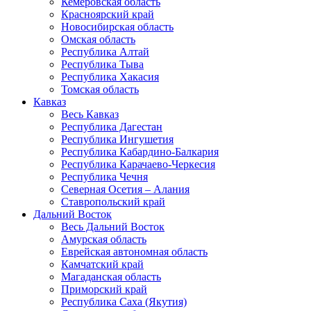
Кемеровская область
Красноярский край
Новосибирская область
Омская область
Республика Алтай
Республика Тыва
Республика Хакасия
Томская область
Кавказ
Весь Кавказ
Республика Дагестан
Республика Ингушетия
Республика Кабардино-Балкария
Республика Карачаево-Черкесия
Республика Чечня
Северная Осетия – Алания
Ставропольский край
Дальний Восток
Весь Дальний Восток
Амурская область
Еврейская автономная область
Камчатский край
Магаданская область
Приморский край
Республика Саха (Якутия)