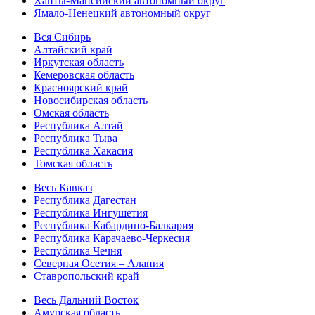
Ханты-Мансийский автономный округ
Ямало-Ненецкий автономный округ
Вся Сибирь
Алтайский край
Иркутская область
Кемеровская область
Красноярский край
Новосибирская область
Омская область
Республика Алтай
Республика Тыва
Республика Хакасия
Томская область
Весь Кавказ
Республика Дагестан
Республика Ингушетия
Республика Кабардино-Балкария
Республика Карачаево-Черкесия
Республика Чечня
Северная Осетия – Алания
Ставропольский край
Весь Дальний Восток
Амурская область