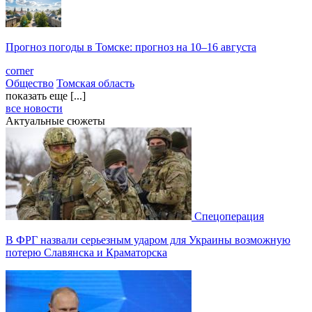
Прогноз погоды в Томске: прогноз на 10–16 августа
corner
Общество
Томская область
показать еще [...]
все новости
Актуальные сюжеты
Спецоперация
В ФРГ назвали серьезным ударом для Украины возможную
потерю Славянска и Краматорска