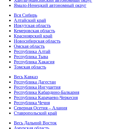
Ханты-Мансийский автономный округ
Ямало-Ненецкий автономный округ
Вся Сибирь
Алтайский край
Иркутская область
Кемеровская область
Красноярский край
Новосибирская область
Омская область
Республика Алтай
Республика Тыва
Республика Хакасия
Томская область
Весь Кавказ
Республика Дагестан
Республика Ингушетия
Республика Кабардино-Балкария
Республика Карачаево-Черкесия
Республика Чечня
Северная Осетия – Алания
Ставропольский край
Весь Дальний Восток
Амурская область