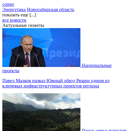
corner
Энергетика
Новосибирская область
показать еще [...]
все новости
Актуальные сюжеты
Национальные
проекты
Павел Малков назвал Южный обход Рязани одним из
ключевых инфраструктурных проектов региона
Поиск семьи туристов