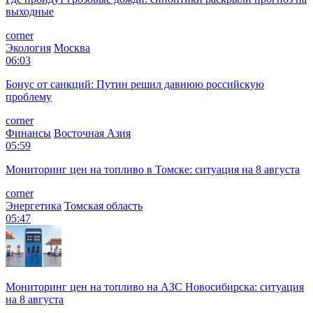
выходные
corner
Экология
Москва
06:03
Бонус от санкций: Путин решил давнюю российскую
проблему
corner
Финансы
Восточная Азия
05:59
Мониторинг цен на топливо в Томске: ситуация на 8 августа
corner
Энергетика
Томская область
05:47
Мониторинг цен на топливо на АЗС Новосибирска: ситуация
на 8 августа