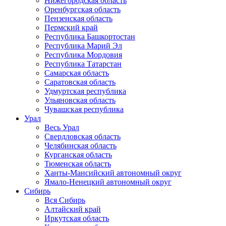
Нижегородская область
Оренбургская область
Пензенская область
Пермский край
Республика Башкортостан
Республика Марий Эл
Республика Мордовия
Республика Татарстан
Самарская область
Саратовская область
Удмуртская республика
Ульяновская область
Чувашская республика
Урал
Весь Урал
Свердловская область
Челябинская область
Курганская область
Тюменская область
Ханты-Мансийский автономный округ
Ямало-Ненецкий автономный округ
Сибирь
Вся Сибирь
Алтайский край
Иркутская область