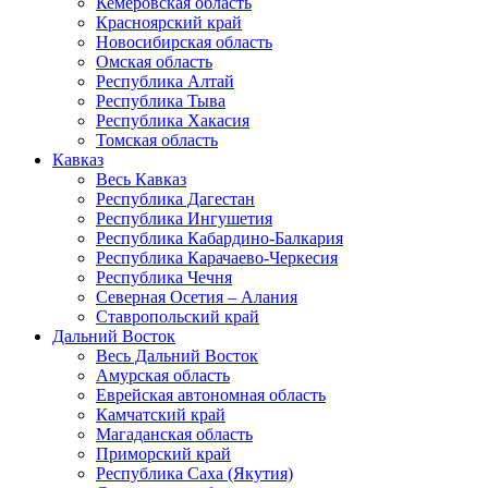
Кемеровская область
Красноярский край
Новосибирская область
Омская область
Республика Алтай
Республика Тыва
Республика Хакасия
Томская область
Кавказ
Весь Кавказ
Республика Дагестан
Республика Ингушетия
Республика Кабардино-Балкария
Республика Карачаево-Черкесия
Республика Чечня
Северная Осетия – Алания
Ставропольский край
Дальний Восток
Весь Дальний Восток
Амурская область
Еврейская автономная область
Камчатский край
Магаданская область
Приморский край
Республика Саха (Якутия)