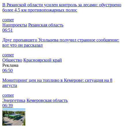
В Рязанской области усилен контроль за лесами: обустроено
более 4,5 км противопожарных полос
corner
Нацпроекты
Рязанская область
06:51
Друг пропавшего Усольцева получил странное сообщение:
вот что он рассказал
corner
Общество
Красноярский край
Реклама
06:50
Мониторинг цен на топливо в Кемерове: ситуация на 8
августа
corner
Энергетика
Кемеровская область
06:39