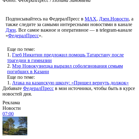
Фото: ФедералПресс / Полина Зиновьева
Подписывайтесь на ФедералПресс в
МАХ
,
Дзен.Новости
, а
также следите за самыми интересными новостями в канале
Дзен
. Все самое важное и оперативное — в telegram-канале
«
ФедералПресс
».
Еще по теме:
1.
Глеб Никитин предложил помощь Татарстану после
трагедии в гимназии
2.
Мэр Новокузнецка выразил соболезнования семьям
погибших в Казани
Еще по теме:
1.
Атака на казанскую школу: «Пришел вернуть должок»
Добавьте
ФедералПресс
в мои источники, чтобы быть в курсе
новостей дня.
Реклама
Новости
07:00