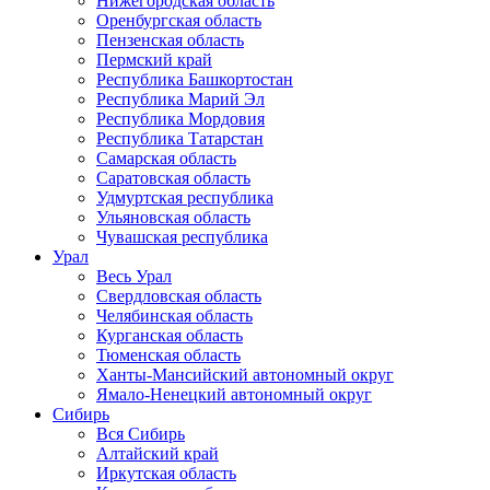
Нижегородская область
Оренбургская область
Пензенская область
Пермский край
Республика Башкортостан
Республика Марий Эл
Республика Мордовия
Республика Татарстан
Самарская область
Саратовская область
Удмуртская республика
Ульяновская область
Чувашская республика
Урал
Весь Урал
Свердловская область
Челябинская область
Курганская область
Тюменская область
Ханты-Мансийский автономный округ
Ямало-Ненецкий автономный округ
Сибирь
Вся Сибирь
Алтайский край
Иркутская область