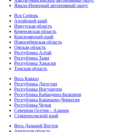
Ханты-Мансийский автономный округ
Ямало-Ненецкий автономный округ
Вся Сибирь
Алтайский край
Иркутская область
Кемеровская область
Красноярский край
Новосибирская область
Омская область
Республика Алтай
Республика Тыва
Республика Хакасия
Томская область
Весь Кавказ
Республика Дагестан
Республика Ингушетия
Республика Кабардино-Балкария
Республика Карачаево-Черкесия
Республика Чечня
Северная Осетия – Алания
Ставропольский край
Весь Дальний Восток
Амурская область