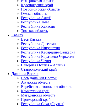
Кемеровская область
Красноярский край
Новосибирская область
Омская область
Республика Алтай
Республика Тыва
Республика Хакасия
Томская область
Кавказ
Весь Кавказ
Республика Дагестан
Республика Ингушетия
Республика Кабардино-Балкария
Республика Карачаево-Черкесия
Республика Чечня
Северная Осетия – Алания
Ставропольский край
Дальний Восток
Весь Дальний Восток
Амурская область
Еврейская автономная область
Камчатский край
Магаданская область
Приморский край
Республика Саха (Якутия)