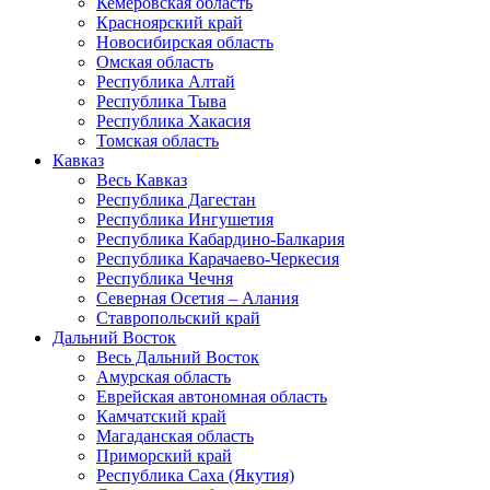
Кемеровская область
Красноярский край
Новосибирская область
Омская область
Республика Алтай
Республика Тыва
Республика Хакасия
Томская область
Кавказ
Весь Кавказ
Республика Дагестан
Республика Ингушетия
Республика Кабардино-Балкария
Республика Карачаево-Черкесия
Республика Чечня
Северная Осетия – Алания
Ставропольский край
Дальний Восток
Весь Дальний Восток
Амурская область
Еврейская автономная область
Камчатский край
Магаданская область
Приморский край
Республика Саха (Якутия)