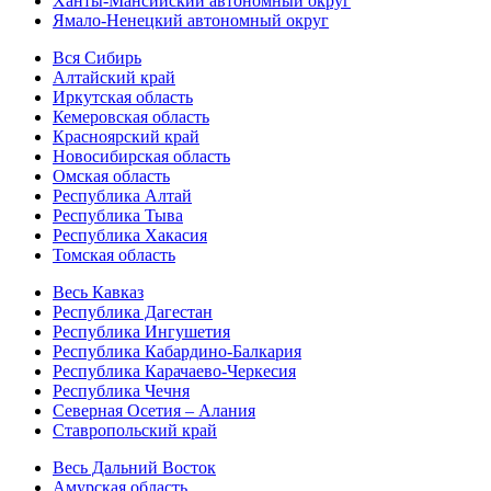
Ханты-Мансийский автономный округ
Ямало-Ненецкий автономный округ
Вся Сибирь
Алтайский край
Иркутская область
Кемеровская область
Красноярский край
Новосибирская область
Омская область
Республика Алтай
Республика Тыва
Республика Хакасия
Томская область
Весь Кавказ
Республика Дагестан
Республика Ингушетия
Республика Кабардино-Балкария
Республика Карачаево-Черкесия
Республика Чечня
Северная Осетия – Алания
Ставропольский край
Весь Дальний Восток
Амурская область