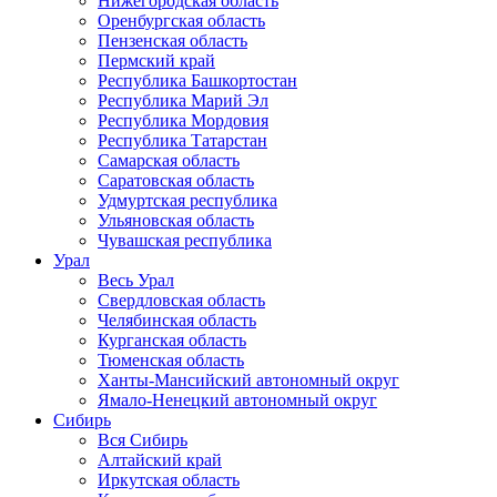
Нижегородская область
Оренбургская область
Пензенская область
Пермский край
Республика Башкортостан
Республика Марий Эл
Республика Мордовия
Республика Татарстан
Самарская область
Саратовская область
Удмуртская республика
Ульяновская область
Чувашская республика
Урал
Весь Урал
Свердловская область
Челябинская область
Курганская область
Тюменская область
Ханты-Мансийский автономный округ
Ямало-Ненецкий автономный округ
Сибирь
Вся Сибирь
Алтайский край
Иркутская область