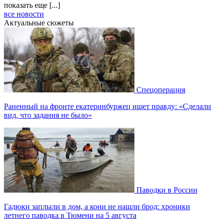
показать еще [...]
все новости
Актуальные сюжеты
Спецоперация
Раненный на фронте екатеринбуржец ищет правду: «Сделали
вид, что задания не было»
Паводки в России
Гадюки заплыли в дом, а кони не нашли брод: хроники
летнего паводка в Тюмени на 5 августа