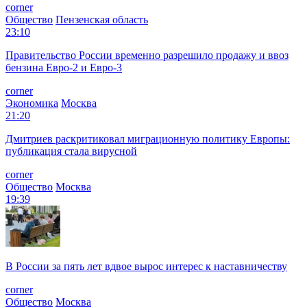
corner
Общество
Пензенская область
23:10
Правительство России временно разрешило продажу и ввоз
бензина Евро-2 и Евро-3
corner
Экономика
Москва
21:20
Дмитриев раскритиковал миграционную политику Европы:
публикация стала вирусной
corner
Общество
Москва
19:39
В России за пять лет вдвое вырос интерес к наставничеству
corner
Общество
Москва