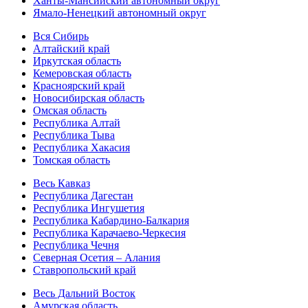
Ханты-Мансийский автономный округ
Ямало-Ненецкий автономный округ
Вся Сибирь
Алтайский край
Иркутская область
Кемеровская область
Красноярский край
Новосибирская область
Омская область
Республика Алтай
Республика Тыва
Республика Хакасия
Томская область
Весь Кавказ
Республика Дагестан
Республика Ингушетия
Республика Кабардино-Балкария
Республика Карачаево-Черкесия
Республика Чечня
Северная Осетия – Алания
Ставропольский край
Весь Дальний Восток
Амурская область