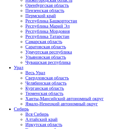
Нижегородская область
Оренбургская область
Пензенская область
Пермский край
Республика Башкортостан
Республика Марий Эл
Республика Мордовия
Республика Татарстан
Самарская область
Саратовская область
Удмуртская республика
Ульяновская область
Чувашская республика
Урал
Весь Урал
Свердловская область
Челябинская область
Курганская область
Тюменская область
Ханты-Мансийский автономный округ
Ямало-Ненецкий автономный округ
Сибирь
Вся Сибирь
Алтайский край
Иркутская область