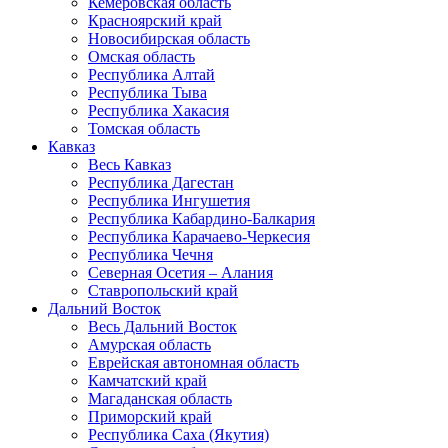
Кемеровская область
Красноярский край
Новосибирская область
Омская область
Республика Алтай
Республика Тыва
Республика Хакасия
Томская область
Кавказ
Весь Кавказ
Республика Дагестан
Республика Ингушетия
Республика Кабардино-Балкария
Республика Карачаево-Черкесия
Республика Чечня
Северная Осетия – Алания
Ставропольский край
Дальний Восток
Весь Дальний Восток
Амурская область
Еврейская автономная область
Камчатский край
Магаданская область
Приморский край
Республика Саха (Якутия)