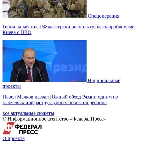
Спецоперация
Гениальный ход: РФ мастерски воспользовалась проблемами
Киева с ПВО
Национальные
проекты
Павел Малков назвал Южный обход Рязани одним из
ключевых инфраструктурных проектов региона
все актуальные сюжеты
© Информационное агентство «ФедералПресс»
О проекте