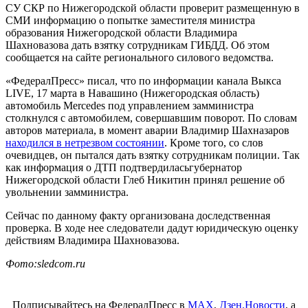
СУ СКР по Нижегородской области проверит размещенную в
СМИ информацию о попытке заместителя министра
образования Нижегородской области Владимира
Шахновазова дать взятку сотрудникам ГИБДД. Об этом
сообщается на сайте регионального силового ведомства.
«ФедералПресс» писал, что по информации канала Выкса
LIVE, 17 марта в Навашино (Нижегородская область)
автомобиль Mercedes под управлением замминистра
столкнулся с автомобилем, совершавшим поворот. По словам
авторов материала, в момент аварии Владимир Шахназаров
находился в нетрезвом состоянии
. Кроме того, со слов
очевидцев, он пытался дать взятку сотрудникам полиции. Так
как информация о ДТП подтвердиласьгубернатор
Нижегородской области Глеб Никитин принял решение об
увольнении замминистра.
Сейчас по данному факту организована доследственная
проверка. В ходе нее следователи дадут юридическую оценку
действиям Владимира Шахновазова.
Фото:sledcom.ru
Подписывайтесь на ФедералПресс в
МАХ
,
Дзен.Новости
, а