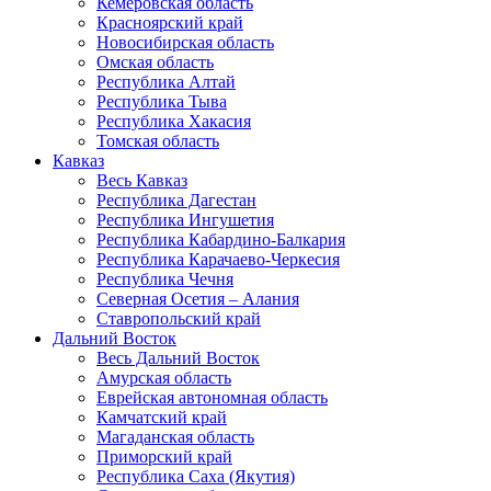
Кемеровская область
Красноярский край
Новосибирская область
Омская область
Республика Алтай
Республика Тыва
Республика Хакасия
Томская область
Кавказ
Весь Кавказ
Республика Дагестан
Республика Ингушетия
Республика Кабардино-Балкария
Республика Карачаево-Черкесия
Республика Чечня
Северная Осетия – Алания
Ставропольский край
Дальний Восток
Весь Дальний Восток
Амурская область
Еврейская автономная область
Камчатский край
Магаданская область
Приморский край
Республика Саха (Якутия)