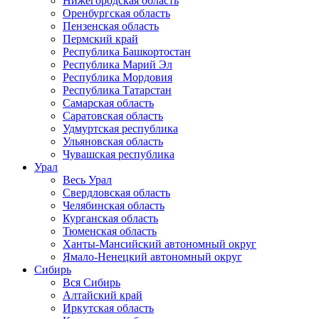
Нижегородская область
Оренбургская область
Пензенская область
Пермский край
Республика Башкортостан
Республика Марий Эл
Республика Мордовия
Республика Татарстан
Самарская область
Саратовская область
Удмуртская республика
Ульяновская область
Чувашская республика
Урал
Весь Урал
Свердловская область
Челябинская область
Курганская область
Тюменская область
Ханты-Мансийский автономный округ
Ямало-Ненецкий автономный округ
Сибирь
Вся Сибирь
Алтайский край
Иркутская область