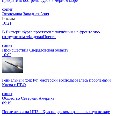
прекратить обстрелы судов в Черном море
corner
Экономика
Западная Азия
Реклама
10:21
В Екатеринбурге простятся с погибшим на фронте экс-
сотрудником «ФедералПресс»
corner
Происшествия
Свердловская область
10:02
Гениальный ход: РФ мастерски воспользовалась проблемами
Киева с ПВО
corner
Общество
Северная Америка
09:19
После атаки на НПЗ в Краснодарском крае вспыхнул пожар: