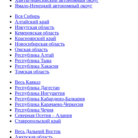
Ханты-Мансийский автономный округ
Ямало-Ненецкий автономный округ
Вся Сибирь
Алтайский край
Иркутская область
Кемеровская область
Красноярский край
Новосибирская область
Омская область
Республика Алтай
Республика Тыва
Республика Хакасия
Томская область
Весь Кавказ
Республика Дагестан
Республика Ингушетия
Республика Кабардино-Балкария
Республика Карачаево-Черкесия
Республика Чечня
Северная Осетия – Алания
Ставропольский край
Весь Дальний Восток
Амурская область