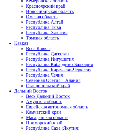
Кемеровская область
Красноярский край
Новосибирская область
Омская область
Республика Алтай
Республика Тыва
Республика Хакасия
Томская область
Кавказ
Весь Кавказ
Республика Дагестан
Республика Ингушетия
Республика Кабардино-Балкария
Республика Карачаево-Черкесия
Республика Чечня
Северная Осетия – Алания
Ставропольский край
Дальний Восток
Весь Дальний Восток
Амурская область
Еврейская автономная область
Камчатский край
Магаданская область
Приморский край
Республика Саха (Якутия)