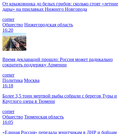
От крыжовника до белых грибов: сколько стоят «летние
дары» на прилавках Нижнего Новгорода
corner
Общество
Нижегородская область
16:20
Время деклараций прошло: Россия может радикально
сократить поддержку Армении
corner
Политика
Москва
16:18
Более 3,5 тонн мертвой рыбы собрали с берегов Туры и
Круглого озера в Тюмени
corner
Общество
Тюменская область
16:05
«Единая Россия» передала зенитчикам в ЛНР и бойцам