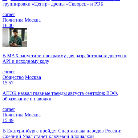
группировки «Центр» дроны «Скворец» и РЭБ
corner
Политика
Москва
16:00
В MAX запустили программу для разработчиков: доступ к
API и исходному коду
corner
Общество
Москва
15:57
АПЭК назвал главные тренды августа-сентября: ВЭФ,
образование и паводки
corner
Политика
Москва
15:49
В Екатеринбурге пройдет Спартакиада народов России:
Средний Урал станет ключевой площадкой