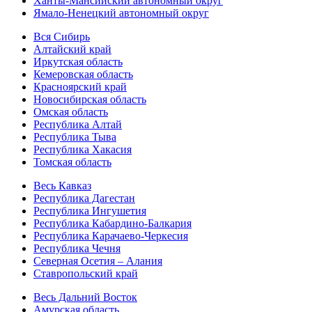
Ханты-Мансийский автономный округ
Ямало-Ненецкий автономный округ
Вся Сибирь
Алтайский край
Иркутская область
Кемеровская область
Красноярский край
Новосибирская область
Омская область
Республика Алтай
Республика Тыва
Республика Хакасия
Томская область
Весь Кавказ
Республика Дагестан
Республика Ингушетия
Республика Кабардино-Балкария
Республика Карачаево-Черкесия
Республика Чечня
Северная Осетия – Алания
Ставропольский край
Весь Дальний Восток
Амурская область