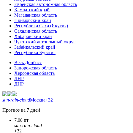
Еврейская автономная область
Камчатский край
Магаданская область
Приморский край
Республика Саха (Якутия)
Сахалинская область
Хабаровский край
Чукотский автономный округ
Забайкальский край
Республика Бурятия
Весь Донбасс
Запорожская область
Херсонская область
ЛНР
ДНР
sun-rain-cloud
Москва
+32
Прогноз на 7 дней
7.08 пт
sun-rain-cloud
+32