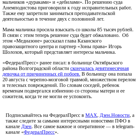
мальчиков «дураками» и «дебилами». По решению суда
Анемподистова приговорили к году исправительных работ.
Также ему запретили заниматься преподавательской
деятельностью в течение двух с половиной лет.
Мама мальчика просила взыскать со школы 85 тысяч рублей.
В связи с этим теперь решение суда будет обжаловано. Об
этом «Медиазоне» рассказал глава Казанского
правозащитного центра и партнер «Зоны права» Игорь
Шолохов, который представляет интересы мальчика.
«ФедералПресс» ранее писал: в больнице Октябрьского
района Волгоградской области
скончалась девятимесячная
девочка от причиненных ей побоев.
В больницу она попала
20 августа с черепно-мозговой травмой, множеством перелом
и телесных повреждений. По словам соседей, ребенок
временам подвергался избиению со стороны матери и ее
сожителя, когда те не могли ее успокоить.
Подписывайтесь на ФедералПресс в
МАХ
,
Дзен.Новости
, а
также следите за самыми интересными новостями ПФО в
канале
Дзен
. Все самое важное и оперативное — в telegram-
канале «
ФедералПресс
».