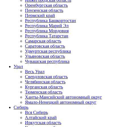
Нижегородская область
Оренбургская область
Пензенская область
Пермский край
Республика Башкортостан
Республика Марий Эл
Республика Мордовия
Республика Татарстан
Самарская область
Саратовская область
Удмуртская республика
Ульяновская область
Чувашская республика
Урал
Весь Урал
Свердловская область
Челябинская область
Курганская область
Тюменская область
Ханты-Мансийский автономный округ
Ямало-Ненецкий автономный округ
Сибирь
Вся Сибирь
Алтайский край
Иркутская область