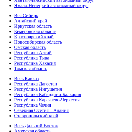
Ханты-Мансийский автономный округ
Ямало-Ненецкий автономный округ
Вся Сибирь
Алтайский край
Иркутская область
Кемеровская область
Красноярский край
Новосибирская область
Омская область
Республика Алтай
Республика Тыва
Республика Хакасия
Томская область
Весь Кавказ
Республика Дагестан
Республика Ингушетия
Республика Кабардино-Балкария
Республика Карачаево-Черкесия
Республика Чечня
Северная Осетия – Алания
Ставропольский край
Весь Дальний Восток
Амурская область