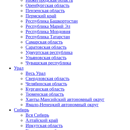
Нижегородская область
Оренбургская область
Пензенская область
Пермский край
Республика Башкортостан
Республика Марий Эл
Республика Мордовия
Республика Татарстан
Самарская область
Саратовская область
Удмуртская республика
Ульяновская область
Чувашская республика
Урал
Весь Урал
Свердловская область
Челябинская область
Курганская область
Тюменская область
Ханты-Мансийский автономный округ
Ямало-Ненецкий автономный округ
Сибирь
Вся Сибирь
Алтайский край
Иркутская область