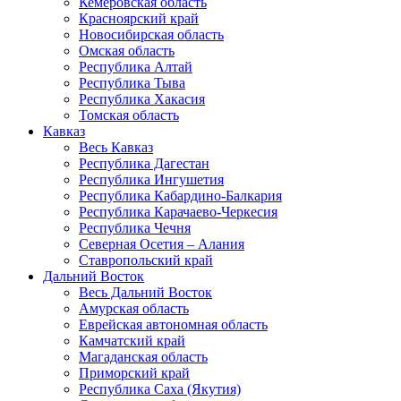
Кемеровская область
Красноярский край
Новосибирская область
Омская область
Республика Алтай
Республика Тыва
Республика Хакасия
Томская область
Кавказ
Весь Кавказ
Республика Дагестан
Республика Ингушетия
Республика Кабардино-Балкария
Республика Карачаево-Черкесия
Республика Чечня
Северная Осетия – Алания
Ставропольский край
Дальний Восток
Весь Дальний Восток
Амурская область
Еврейская автономная область
Камчатский край
Магаданская область
Приморский край
Республика Саха (Якутия)