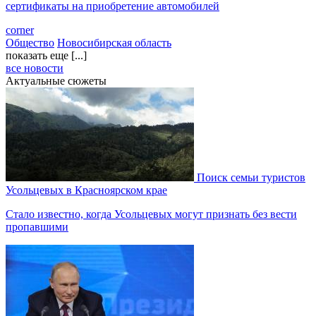
сертификаты на приобретение автомобилей
corner
Общество
Новосибирская область
показать еще [...]
все новости
Актуальные сюжеты
Поиск семьи туристов
Усольцевых в Красноярском крае
Стало известно, когда Усольцевых могут признать без вести
пропавшими