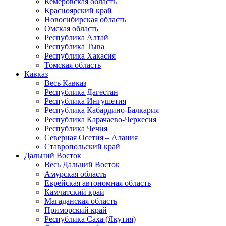
Кемеровская область
Красноярский край
Новосибирская область
Омская область
Республика Алтай
Республика Тыва
Республика Хакасия
Томская область
Кавказ
Весь Кавказ
Республика Дагестан
Республика Ингушетия
Республика Кабардино-Балкария
Республика Карачаево-Черкесия
Республика Чечня
Северная Осетия – Алания
Ставропольский край
Дальний Восток
Весь Дальний Восток
Амурская область
Еврейская автономная область
Камчатский край
Магаданская область
Приморский край
Республика Саха (Якутия)