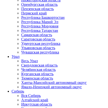
Нижегородская область
Оренбургская область
Пензенская область
Пермский край
Республика Башкортостан
Республика Марий Эл
Республика Мордовия
Республика Татарстан
Самарская область
Саратовская область
Удмуртская республика
Ульяновская область
Чувашская республика
Урал
Весь Урал
Свердловская область
Челябинская область
Курганская область
Тюменская область
Ханты-Мансийский автономный округ
Ямало-Ненецкий автономный округ
Сибирь
Вся Сибирь
Алтайский край
Иркутская область