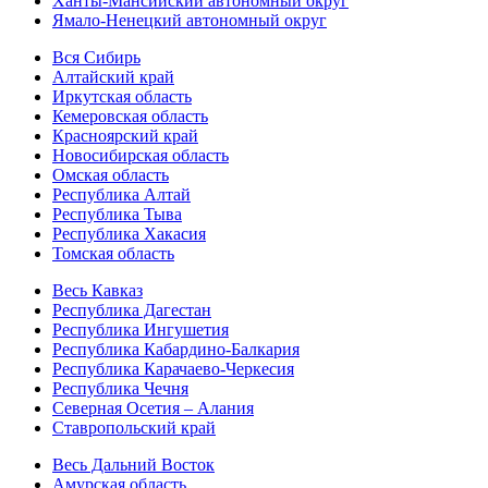
Ханты-Мансийский автономный округ
Ямало-Ненецкий автономный округ
Вся Сибирь
Алтайский край
Иркутская область
Кемеровская область
Красноярский край
Новосибирская область
Омская область
Республика Алтай
Республика Тыва
Республика Хакасия
Томская область
Весь Кавказ
Республика Дагестан
Республика Ингушетия
Республика Кабардино-Балкария
Республика Карачаево-Черкесия
Республика Чечня
Северная Осетия – Алания
Ставропольский край
Весь Дальний Восток
Амурская область