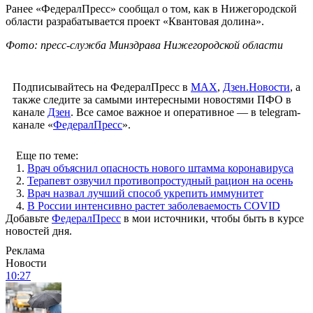
Ранее «ФедералПресс» сообщал о том, как в Нижегородской
области разрабатывается проект «Квантовая долина».
Фото: пресс-служба Минздрава Нижегородской области
Подписывайтесь на ФедералПресс в
МАХ
,
Дзен.Новости
, а
также следите за самыми интересными новостями ПФО в
канале
Дзен
. Все самое важное и оперативное — в telegram-
канале «
ФедералПресс
».
Еще по теме:
1.
Врач объяснил опасность нового штамма коронавируса
2.
Терапевт озвучил противопростудный рацион на осень
3.
Врач назвал лучший способ укрепить иммунитет
4.
В России интенсивно растет заболеваемость COVID
Добавьте
ФедералПресс
в мои источники, чтобы быть в курсе
новостей дня.
Реклама
Новости
10:27