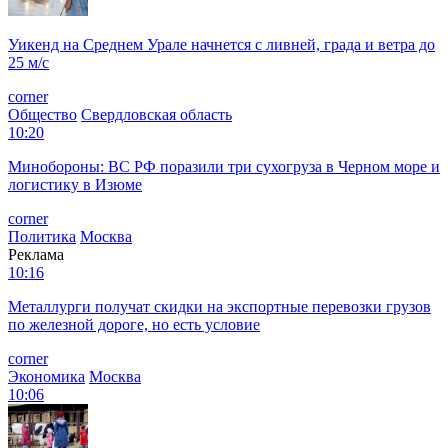
Уикенд на Среднем Урале начнется с ливней, града и ветра до
25 м/с
corner
Общество
Свердловская область
10:20
Минобороны: ВС РФ поразили три сухогруза в Черном море и
логистику в Изюме
corner
Политика
Москва
Реклама
10:16
Металлурги получат скидки на экспортные перевозки грузов
по железной дороге, но есть условие
corner
Экономика
Москва
10:06