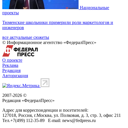
Национальные
проекты
Тюменские школьники примерили роли маркетологов и
инженеров
все актуальные сюжеты
© Информационное агентство «ФедералПресс»
О проекте
Реклама
Редакция
Авторизация
2007-2026 ©
Редакция «
ФедералПресс
»
Адрес для корреспонденции и посетителей:
127018
, Россия, г.
Москва
,
ул. Полковая, д. 3, стр. 3
, офис 211
Тел.
+7(499) 112-35-89
E-mail:
news@fedpress.ru