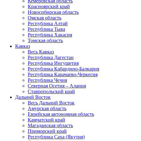
Кемеровская область
Красноярский край
Новосибирская область
Омская область
Республика Алтай
Республика Тыва
Республика Хакасия
Томская область
Кавказ
Весь Кавказ
Республика Дагестан
Республика Ингушетия
Республика Кабардино-Балкария
Республика Карачаево-Черкесия
Республика Чечня
Северная Осетия – Алания
Ставропольский край
Дальний Восток
Весь Дальний Восток
Амурская область
Еврейская автономная область
Камчатский край
Магаданская область
Приморский край
Республика Саха (Якутия)