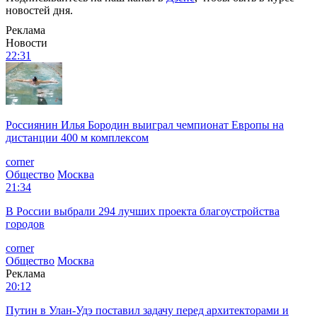
новостей дня.
Реклама
Новости
22:31
Россиянин Илья Бородин выиграл чемпионат Европы на
дистанции 400 м комплексом
corner
Общество
Москва
21:34
В России выбрали 294 лучших проекта благоустройства
городов
corner
Общество
Москва
Реклама
20:12
Путин в Улан-Удэ поставил задачу перед архитекторами и