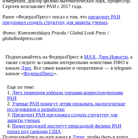
измерений, доктор физико-математических наук, профессор.
Сергеев возглавляет РАН с 2017 года.
Ранее «ФедералПресс» писал о том, что
президент РАН
предложил создать структуру для защиты ученых
.
Фото: Komsomolskaya Pravda / Global Look Press /
globallookpress.com
Подписывайтесь на ФедералПресс в
МАХ
,
Дзен.Новости
, а
также следите за самыми интересными новостями ПФО в
канале
Дзен
. Все самое важное и оперативное — в telegram-
канале «
ФедералПресс
».
Еще по теме:
1.
Двух тюменцев избрали членами-корреспондентами
РАН
2.
Ученые РАН помогут детям прокачать экологические
исследования и разработки
3.
Президент РАН предложил создать структуру для
защиты ученых
4.
Нижегородский институт прикладной физики РАН
попал под санкции США
Подписывайтесь на наш канал в
Дзене
, чтобы быть в курсе