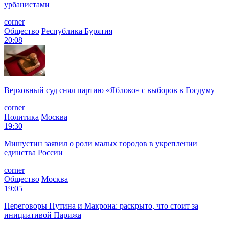
урбанистами
corner
Общество
Республика Бурятия
20:08
Верховный суд снял партию «Яблоко» с выборов в Госдуму
corner
Политика
Москва
19:30
Мишустин заявил о роли малых городов в укреплении
единства России
corner
Общество
Москва
19:05
Переговоры Путина и Макрона: раскрыто, что стоит за
инициативой Парижа