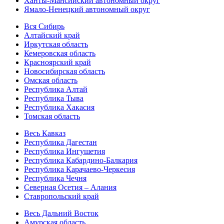
Ханты-Мансийский автономный округ
Ямало-Ненецкий автономный округ
Вся Сибирь
Алтайский край
Иркутская область
Кемеровская область
Красноярский край
Новосибирская область
Омская область
Республика Алтай
Республика Тыва
Республика Хакасия
Томская область
Весь Кавказ
Республика Дагестан
Республика Ингушетия
Республика Кабардино-Балкария
Республика Карачаево-Черкесия
Республика Чечня
Северная Осетия – Алания
Ставропольский край
Весь Дальний Восток
Амурская область