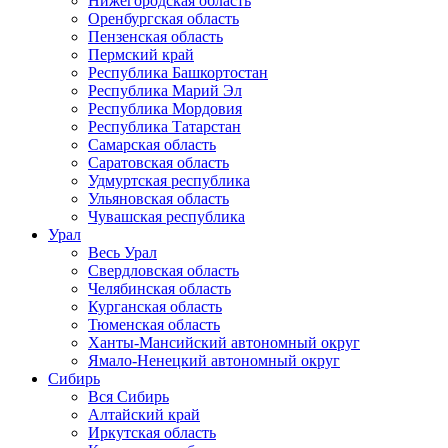
Нижегородская область
Оренбургская область
Пензенская область
Пермский край
Республика Башкортостан
Республика Марий Эл
Республика Мордовия
Республика Татарстан
Самарская область
Саратовская область
Удмуртская республика
Ульяновская область
Чувашская республика
Урал
Весь Урал
Свердловская область
Челябинская область
Курганская область
Тюменская область
Ханты-Мансийский автономный округ
Ямало-Ненецкий автономный округ
Сибирь
Вся Сибирь
Алтайский край
Иркутская область