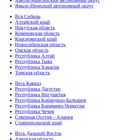
Ханты-Мансийский автономный округ
Ямало-Ненецкий автономный округ
Вся Сибирь
Алтайский край
Иркутская область
Кемеровская область
Красноярский край
Новосибирская область
Омская область
Республика Алтай
Республика Тыва
Республика Хакасия
Томская область
Весь Кавказ
Республика Дагестан
Республика Ингушетия
Республика Кабардино-Балкария
Республика Карачаево-Черкесия
Республика Чечня
Северная Осетия – Алания
Ставропольский край
Весь Дальний Восток
Амурская область