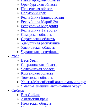
Нижегородская область
Оренбургская область
Пензенская область
Пермский край
Республика Башкортостан
Республика Марий Эл
Республика Мордовия
Республика Татарстан
Самарская область
Саратовская область
Удмуртская республика
Ульяновская область
Чувашская республика
Урал
Весь Урал
Свердловская область
Челябинская область
Курганская область
Тюменская область
Ханты-Мансийский автономный округ
Ямало-Ненецкий автономный округ
Сибирь
Вся Сибирь
Алтайский край
Иркутская область