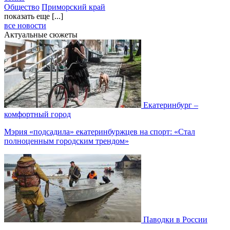
Общество
Приморский край
показать еще [...]
все новости
Актуальные сюжеты
Екатеринбург –
комфортный город
Мэрия «подсадила» екатеринбуржцев на спорт: «Стал
полноценным городским трендом»
Паводки в России