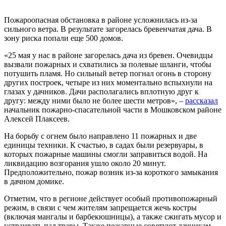
Пожароопасная обстановка в районе усложнилась из-за
сильного ветра. В результате загорелась бревенчатая дача. В
зону риска попали еще 500 домов.
«25 мая у нас в районе загорелась дача из бревен. Очевидцы
вызвали пожарных и схватились за полевые шланги, чтобы
потушить пламя. Но сильный ветер погнал огонь в сторону
других построек, четыре из них моментально вспыхнули на
глазах у дачников. Дачи располагались вплотную друг к
другу: между ними было не более шести метров», –
рассказал
начальник пожарно-спасательной части в Мошковском районе
Алексей Плаксеев.
На борьбу с огнем было направлено 11 пожарных и две
единицы техники. К счастью, в садах были резервуары, в
которых пожарные машины смогли заправиться водой. На
ликвидацию возгорания ушло около 20 минут.
Предположительно, пожар возник из-за короткого замыкания
в дачном домике.
Отметим, что в регионе действует особый противопожарный
режим, в связи с чем жителям запрещается жечь костры
(включая мангалы и барбекюшницы), а также сжигать мусор и
устраивать пал травы. Также пожарные советуют дачникам