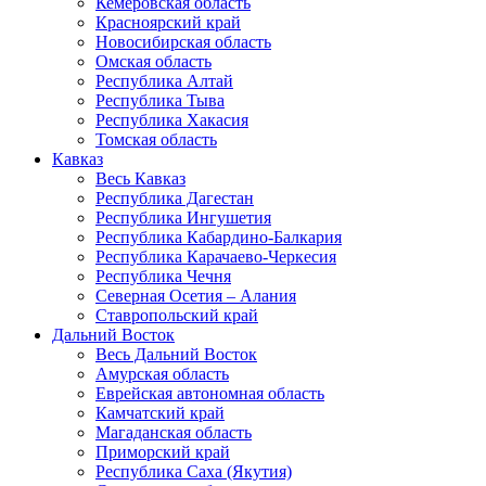
Кемеровская область
Красноярский край
Новосибирская область
Омская область
Республика Алтай
Республика Тыва
Республика Хакасия
Томская область
Кавказ
Весь Кавказ
Республика Дагестан
Республика Ингушетия
Республика Кабардино-Балкария
Республика Карачаево-Черкесия
Республика Чечня
Северная Осетия – Алания
Ставропольский край
Дальний Восток
Весь Дальний Восток
Амурская область
Еврейская автономная область
Камчатский край
Магаданская область
Приморский край
Республика Саха (Якутия)