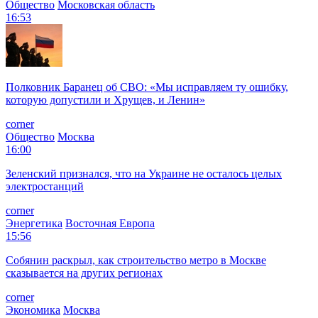
Общество
Московская область
16:53
Полковник Баранец об СВО: «Мы исправляем ту ошибку,
которую допустили и Хрущев, и Ленин»
corner
Общество
Москва
16:00
Зеленский признался, что на Украине не осталось целых
электростанций
corner
Энергетика
Восточная Европа
15:56
Собянин раскрыл, как строительство метро в Москве
сказывается на других регионах
corner
Экономика
Москва