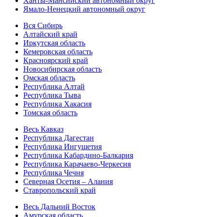
Ханты-Мансийский автономный округ
Ямало-Ненецкий автономный округ
Вся Сибирь
Алтайский край
Иркутская область
Кемеровская область
Красноярский край
Новосибирская область
Омская область
Республика Алтай
Республика Тыва
Республика Хакасия
Томская область
Весь Кавказ
Республика Дагестан
Республика Ингушетия
Республика Кабардино-Балкария
Республика Карачаево-Черкесия
Республика Чечня
Северная Осетия – Алания
Ставропольский край
Весь Дальний Восток
Амурская область