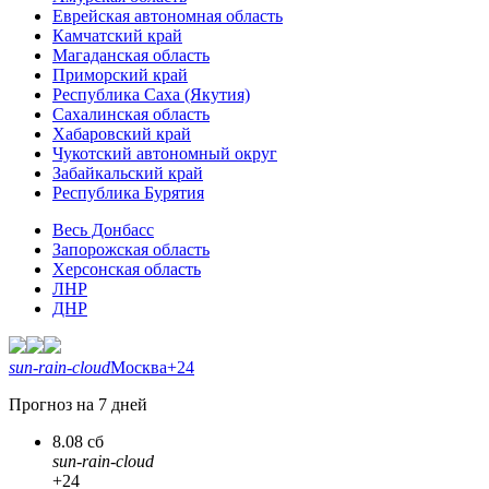
Еврейская автономная область
Камчатский край
Магаданская область
Приморский край
Республика Саха (Якутия)
Сахалинская область
Хабаровский край
Чукотский автономный округ
Забайкальский край
Республика Бурятия
Весь Донбасс
Запорожская область
Херсонская область
ЛНР
ДНР
sun-rain-cloud
Москва
+24
Прогноз на 7 дней
8.08 сб
sun-rain-cloud
+24