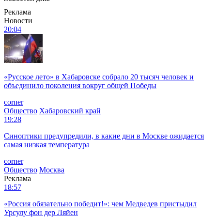
Реклама
Новости
20:04
«Русское лето» в Хабаровске собрало 20 тысяч человек и
объединило поколения вокруг общей Победы
corner
Общество
Хабаровский край
19:28
Синоптики предупредили, в какие дни в Москве ожидается
самая низкая температура
corner
Общество
Москва
Реклама
18:57
«Россия обязательно победит!»: чем Медведев пристыдил
Урсулу фон дер Ляйен