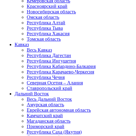
Кемеровская область
Красноярский край
Новосибирская область
Омская область
Республика Алтай
Республика Тыва
Республика Хакасия
Томская область
Кавказ
Весь Кавказ
Республика Дагестан
Республика Ингушетия
Республика Кабардино-Балкария
Республика Карачаево-Черкесия
Республика Чечня
Северная Осетия – Алания
Ставропольский край
Дальний Восток
Весь Дальний Восток
Амурская область
Еврейская автономная область
Камчатский край
Магаданская область
Приморский край
Республика Саха (Якутия)