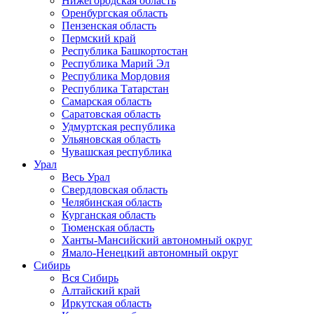
Нижегородская область
Оренбургская область
Пензенская область
Пермский край
Республика Башкортостан
Республика Марий Эл
Республика Мордовия
Республика Татарстан
Самарская область
Саратовская область
Удмуртская республика
Ульяновская область
Чувашская республика
Урал
Весь Урал
Свердловская область
Челябинская область
Курганская область
Тюменская область
Ханты-Мансийский автономный округ
Ямало-Ненецкий автономный округ
Сибирь
Вся Сибирь
Алтайский край
Иркутская область