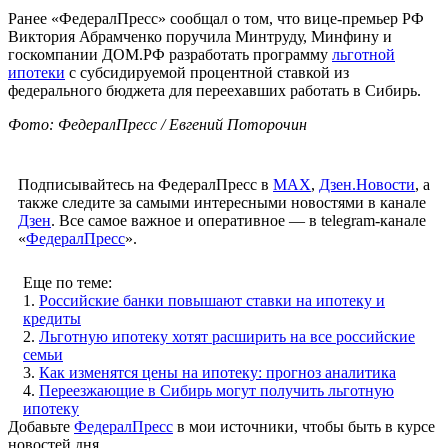
Ранее «ФедералПресс» сообщал о том, что вице-премьер РФ
Виктория Абрамченко поручила Минтруду, Минфину и
госкомпании ДОМ.РФ разработать программу
льготной
ипотеки
с субсидируемой процентной ставкой из
федерального бюджета для переехавших работать в Сибирь.
Фото: ФедералПресс / Евгений Поторочин
Подписывайтесь на ФедералПресс в
МАХ
,
Дзен.Новости
, а
также следите за самыми интересными новостями в канале
Дзен
. Все самое важное и оперативное — в telegram-канале
«
ФедералПресс
».
Еще по теме:
1.
Российские банки повышают ставки на ипотеку и
кредиты
2.
Льготную ипотеку хотят расширить на все российские
семьи
3.
Как изменятся цены на ипотеку: прогноз аналитика
4.
Переезжающие в Сибирь могут получить льготную
ипотеку
Добавьте
ФедералПресс
в мои источники, чтобы быть в курсе
новостей дня.