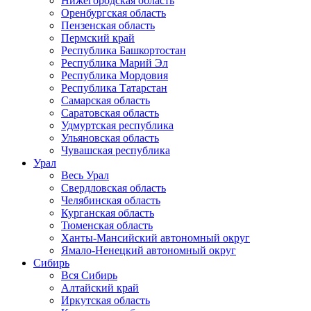
Нижегородская область
Оренбургская область
Пензенская область
Пермский край
Республика Башкортостан
Республика Марий Эл
Республика Мордовия
Республика Татарстан
Самарская область
Саратовская область
Удмуртская республика
Ульяновская область
Чувашская республика
Урал
Весь Урал
Свердловская область
Челябинская область
Курганская область
Тюменская область
Ханты-Мансийский автономный округ
Ямало-Ненецкий автономный округ
Сибирь
Вся Сибирь
Алтайский край
Иркутская область