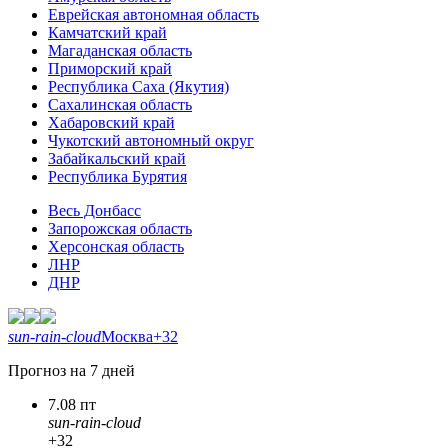
Еврейская автономная область
Камчатский край
Магаданская область
Приморский край
Республика Саха (Якутия)
Сахалинская область
Хабаровский край
Чукотский автономный округ
Забайкальский край
Республика Бурятия
Весь Донбасс
Запорожская область
Херсонская область
ЛНР
ДНР
sun-rain-cloud
Москва
+32
Прогноз на 7 дней
7.08 пт
sun-rain-cloud
+32