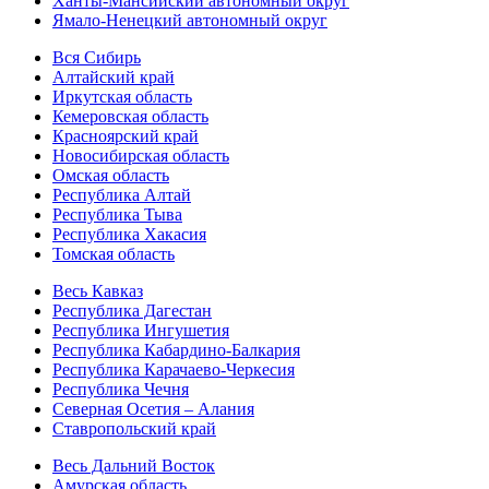
Ханты-Мансийский автономный округ
Ямало-Ненецкий автономный округ
Вся Сибирь
Алтайский край
Иркутская область
Кемеровская область
Красноярский край
Новосибирская область
Омская область
Республика Алтай
Республика Тыва
Республика Хакасия
Томская область
Весь Кавказ
Республика Дагестан
Республика Ингушетия
Республика Кабардино-Балкария
Республика Карачаево-Черкесия
Республика Чечня
Северная Осетия – Алания
Ставропольский край
Весь Дальний Восток
Амурская область