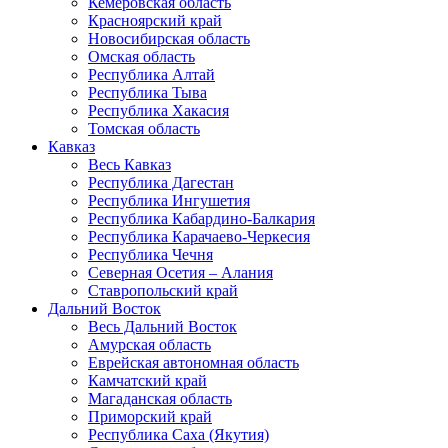
Кемеровская область
Красноярский край
Новосибирская область
Омская область
Республика Алтай
Республика Тыва
Республика Хакасия
Томская область
Кавказ
Весь Кавказ
Республика Дагестан
Республика Ингушетия
Республика Кабардино-Балкария
Республика Карачаево-Черкесия
Республика Чечня
Северная Осетия – Алания
Ставропольский край
Дальний Восток
Весь Дальний Восток
Амурская область
Еврейская автономная область
Камчатский край
Магаданская область
Приморский край
Республика Саха (Якутия)