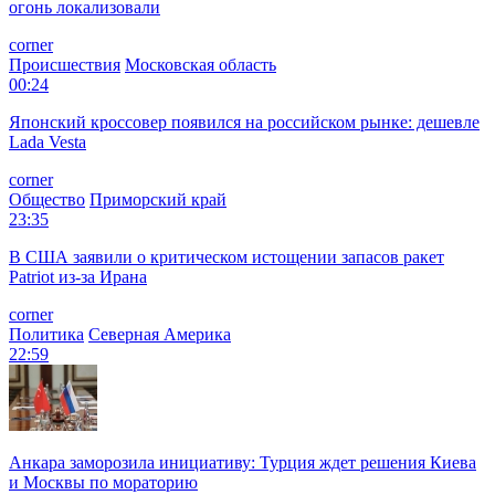
огонь локализовали
corner
Происшествия
Московская область
00:24
Японский кроссовер появился на российском рынке: дешевле
Lada Vesta
corner
Общество
Приморский край
23:35
В США заявили о критическом истощении запасов ракет
Patriot из-за Ирана
corner
Политика
Северная Америка
22:59
Анкара заморозила инициативу: Турция ждет решения Киева
и Москвы по мораторию