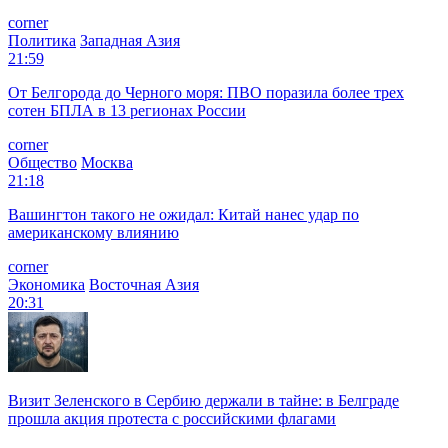
corner
Политика
Западная Азия
21:59
От Белгорода до Черного моря: ПВО поразила более трех
сотен БПЛА в 13 регионах России
corner
Общество
Москва
21:18
Вашингтон такого не ожидал: Китай нанес удар по
американскому влиянию
corner
Экономика
Восточная Азия
20:31
Визит Зеленского в Сербию держали в тайне: в Белграде
прошла акция протеста с российскими флагами