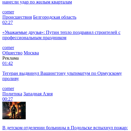
нанесли удар по жилым кварталам
corner
Происшествия
Белгородская область
02:27
«Уважаемые друзья»: Путин тепло поздравил строителей с
профессиональным праздником
corner
Общество
Москва
Реклама
01:42
Тегеран выдвинул Вашингтону ультиматум по Ормузскому
проливу
corner
Политика
Западная Азия
00:27
В детском отделении больницы в Подольске вспыхнул пожар: