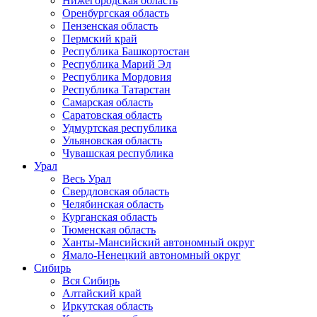
Нижегородская область
Оренбургская область
Пензенская область
Пермский край
Республика Башкортостан
Республика Марий Эл
Республика Мордовия
Республика Татарстан
Самарская область
Саратовская область
Удмуртская республика
Ульяновская область
Чувашская республика
Урал
Весь Урал
Свердловская область
Челябинская область
Курганская область
Тюменская область
Ханты-Мансийский автономный округ
Ямало-Ненецкий автономный округ
Сибирь
Вся Сибирь
Алтайский край
Иркутская область