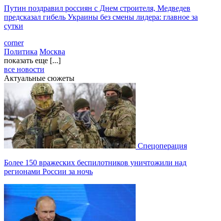
Путин поздравил россиян с Днем строителя, Медведев
предсказал гибель Украины без смены лидера: главное за
сутки
corner
Политика
Москва
показать еще [...]
все новости
Актуальные сюжеты
Спецоперация
Более 150 вражеских беспилотников уничтожили над
регионами России за ночь