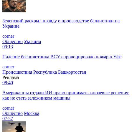
Зеленский раскрыл правду о производстве баллистики на
Украине
corner
Общество
Украина
09:13
Падение беспилотника ВСУ спровоцировало пожар в Уфе
corner
Происшествия
Республика Башкортостан
Реклама
08:40
Американцы отдали ИИ право принимать ключевые решения:
как не стать заложником машины
corner
Общество
Москва
07:57