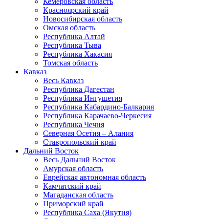
Кемеровская область
Красноярский край
Новосибирская область
Омская область
Республика Алтай
Республика Тыва
Республика Хакасия
Томская область
Кавказ
Весь Кавказ
Республика Дагестан
Республика Ингушетия
Республика Кабардино-Балкария
Республика Карачаево-Черкесия
Республика Чечня
Северная Осетия – Алания
Ставропольский край
Дальний Восток
Весь Дальний Восток
Амурская область
Еврейская автономная область
Камчатский край
Магаданская область
Приморский край
Республика Саха (Якутия)