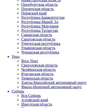
Нижегородская область
Оренбургская область
Пензенская область
Пермский край
Республика Башкортостан
Республика Марий Эл
Республика Мордовия
Республика Татарстан
Самарская область
Саратовская область
Удмуртская республика
Ульяновская область
Чувашская республика
Урал
Весь Урал
Свердловская область
Челябинская область
Курганская область
Тюменская область
Ханты-Мансийский автономный округ
Ямало-Ненецкий автономный округ
Сибирь
Вся Сибирь
Алтайский край
Иркутская область