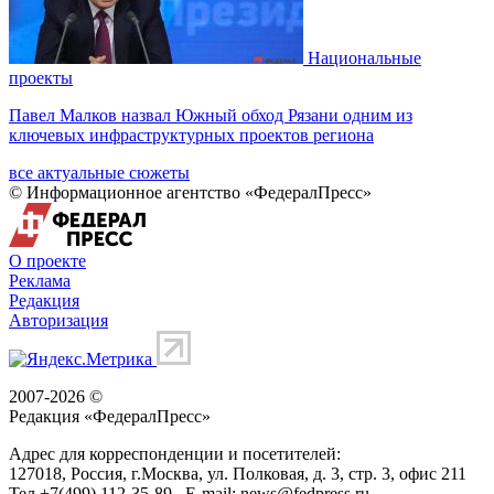
Национальные
проекты
Павел Малков назвал Южный обход Рязани одним из
ключевых инфраструктурных проектов региона
все актуальные сюжеты
© Информационное агентство «ФедералПресс»
О проекте
Реклама
Редакция
Авторизация
2007-2026 ©
Редакция «
ФедералПресс
»
Адрес для корреспонденции и посетителей:
127018
, Россия, г.
Москва
,
ул. Полковая, д. 3, стр. 3
, офис 211
Тел.
+7(499) 112-35-89
E-mail:
news@fedpress.ru