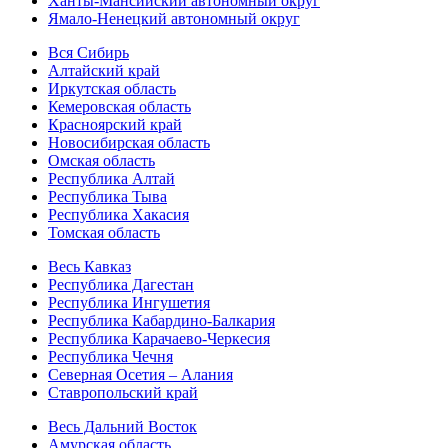
Ханты-Мансийский автономный округ
Ямало-Ненецкий автономный округ
Вся Сибирь
Алтайский край
Иркутская область
Кемеровская область
Красноярский край
Новосибирская область
Омская область
Республика Алтай
Республика Тыва
Республика Хакасия
Томская область
Весь Кавказ
Республика Дагестан
Республика Ингушетия
Республика Кабардино-Балкария
Республика Карачаево-Черкесия
Республика Чечня
Северная Осетия – Алания
Ставропольский край
Весь Дальний Восток
Амурская область