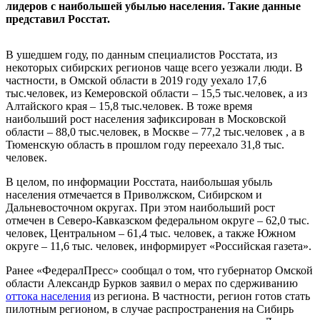
лидеров с наибольшей убылью населения. Такие данные
представил Росстат.
В ушедшем году, по данным специалистов Росстата, из
некоторых сибирских регионов чаще всего уезжали люди. В
частности, в Омской области в 2019 году уехало 17,6
тыс.человек, из Кемеровской области – 15,5 тыс.человек, а из
Алтайского края – 15,8 тыс.человек. В тоже время
наибольший рост населения зафиксирован в Московской
области – 88,0 тыс.человек, в Москве – 77,2 тыс.человек , а в
Тюменскую область в прошлом году переехало 31,8 тыс.
человек.
В целом, по информации Росстата, наибольшая убыль
населения отмечается в Приволжском, Сибирском и
Дальневосточном округах. При этом наибольший рост
отмечен в Северо-Кавказском федеральном округе – 62,0 тыс.
человек, Центральном – 61,4 тыс. человек, а также Южном
округе – 11,6 тыс. человек, информирует «Российская газета».
Ранее «ФедералПресс» сообщал о том, что губернатор Омской
области Александр Бурков заявил о мерах по сдерживанию
оттока населения
из региона. В частности, регион готов стать
пилотным регионом, в случае распространения на Сибирь