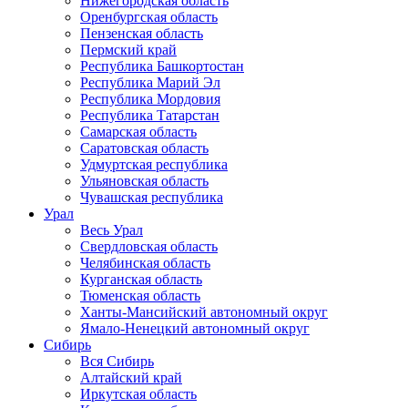
Нижегородская область
Оренбургская область
Пензенская область
Пермский край
Республика Башкортостан
Республика Марий Эл
Республика Мордовия
Республика Татарстан
Самарская область
Саратовская область
Удмуртская республика
Ульяновская область
Чувашская республика
Урал
Весь Урал
Свердловская область
Челябинская область
Курганская область
Тюменская область
Ханты-Мансийский автономный округ
Ямало-Ненецкий автономный округ
Сибирь
Вся Сибирь
Алтайский край
Иркутская область