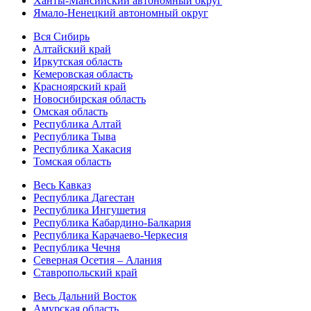
Ханты-Мансийский автономный округ
Ямало-Ненецкий автономный округ
Вся Сибирь
Алтайский край
Иркутская область
Кемеровская область
Красноярский край
Новосибирская область
Омская область
Республика Алтай
Республика Тыва
Республика Хакасия
Томская область
Весь Кавказ
Республика Дагестан
Республика Ингушетия
Республика Кабардино-Балкария
Республика Карачаево-Черкесия
Республика Чечня
Северная Осетия – Алания
Ставропольский край
Весь Дальний Восток
Амурская область