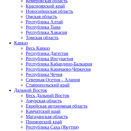
Кемеровская область
Красноярский край
Новосибирская область
Омская область
Республика Алтай
Республика Тыва
Республика Хакасия
Томская область
Кавказ
Весь Кавказ
Республика Дагестан
Республика Ингушетия
Республика Кабардино-Балкария
Республика Карачаево-Черкесия
Республика Чечня
Северная Осетия – Алания
Ставропольский край
Дальний Восток
Весь Дальний Восток
Амурская область
Еврейская автономная область
Камчатский край
Магаданская область
Приморский край
Республика Саха (Якутия)