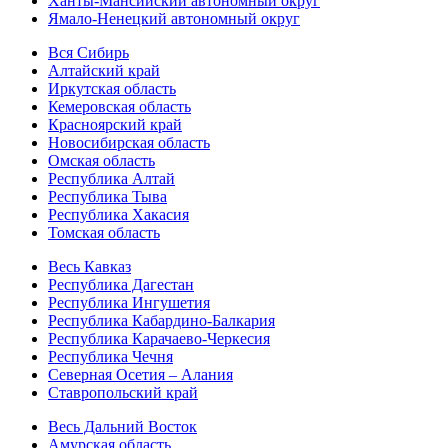
Ханты-Мансийский автономный округ
Ямало-Ненецкий автономный округ
Вся Сибирь
Алтайский край
Иркутская область
Кемеровская область
Красноярский край
Новосибирская область
Омская область
Республика Алтай
Республика Тыва
Республика Хакасия
Томская область
Весь Кавказ
Республика Дагестан
Республика Ингушетия
Республика Кабардино-Балкария
Республика Карачаево-Черкесия
Республика Чечня
Северная Осетия – Алания
Ставропольский край
Весь Дальний Восток
Амурская область