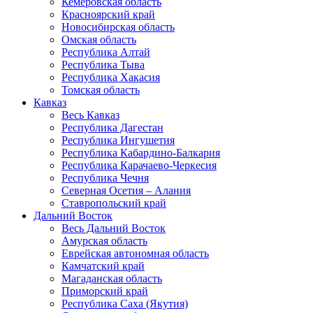
Кемеровская область
Красноярский край
Новосибирская область
Омская область
Республика Алтай
Республика Тыва
Республика Хакасия
Томская область
Кавказ
Весь Кавказ
Республика Дагестан
Республика Ингушетия
Республика Кабардино-Балкария
Республика Карачаево-Черкесия
Республика Чечня
Северная Осетия – Алания
Ставропольский край
Дальний Восток
Весь Дальний Восток
Амурская область
Еврейская автономная область
Камчатский край
Магаданская область
Приморский край
Республика Саха (Якутия)