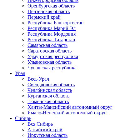
Нижегородская область
Оренбургская область
Пензенская область
Пермский край
Республика Башкортостан
Республика Марий Эл
Республика Мордовия
Республика Татарстан
Самарская область
Саратовская область
Удмуртская республика
Ульяновская область
Чувашская республика
Урал
Весь Урал
Свердловская область
Челябинская область
Курганская область
Тюменская область
Ханты-Мансийский автономный округ
Ямало-Ненецкий автономный округ
Сибирь
Вся Сибирь
Алтайский край
Иркутская область