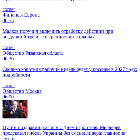
corner
Финансы
Европа
06:55
Малков поручил включить отработку действий при
воздушной тревоге в тренировки в школах
corner
Общество
Рязанская область
06:30
Сколько коротких рабочих недель будет у россиян в 2027 году:
подробности
corner
Общество
Москва
06:00
Путин поздравил россиян с Днем строителя, Медведев
предсказал гибель Украины без смены лидера: главное за
сутки