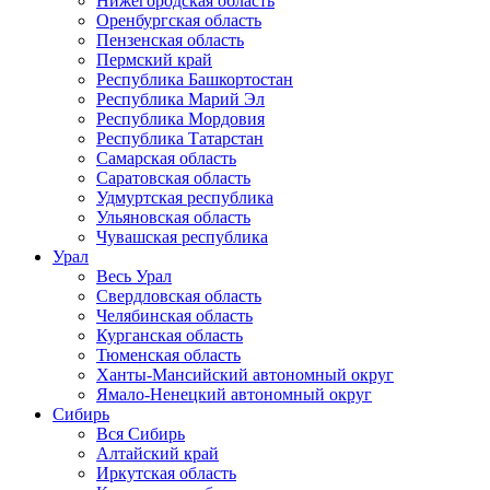
Нижегородская область
Оренбургская область
Пензенская область
Пермский край
Республика Башкортостан
Республика Марий Эл
Республика Мордовия
Республика Татарстан
Самарская область
Саратовская область
Удмуртская республика
Ульяновская область
Чувашская республика
Урал
Весь Урал
Свердловская область
Челябинская область
Курганская область
Тюменская область
Ханты-Мансийский автономный округ
Ямало-Ненецкий автономный округ
Сибирь
Вся Сибирь
Алтайский край
Иркутская область