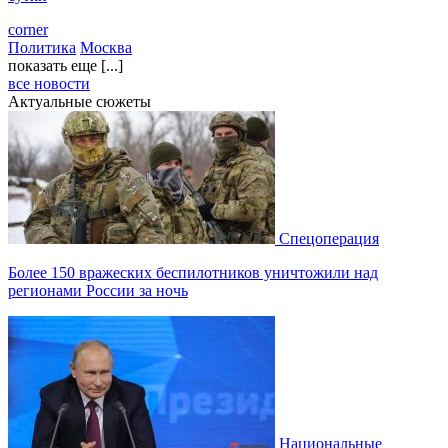
corner
Политика
Москва
показать еще [...]
все новости
Актуальные сюжеты
Спецоперация
Более 150 вражеских беспилотников уничтожили над
регионами России за ночь
Национальные