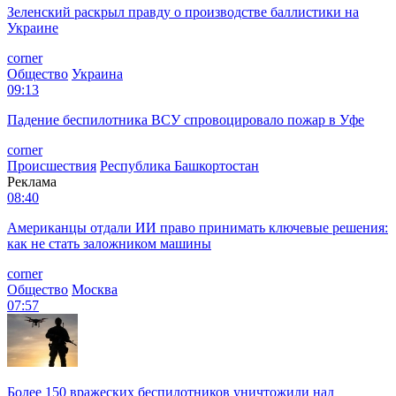
Зеленский раскрыл правду о производстве баллистики на
Украине
corner
Общество
Украина
09:13
Падение беспилотника ВСУ спровоцировало пожар в Уфе
corner
Происшествия
Республика Башкортостан
Реклама
08:40
Американцы отдали ИИ право принимать ключевые решения:
как не стать заложником машины
corner
Общество
Москва
07:57
Более 150 вражеских беспилотников уничтожили над