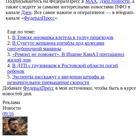
Подписывайтесь на ФедералПресс в
МАХ
,
Дзен.Новости
, а
также следите за самыми интересными новостями ПФО в
канале
Дзен
. Все самое важное и оперативное — в telegram-
канале «
ФедералПресс
».
Еще по теме:
1.
В Томске иномарка влетела в толпу пешеходов
2.
В Сургуте женщина погибла под колесами
снегоуборочной машины
3.
«Ремонт не поможет». В Ишиме КамАЗ протаранил
жилой дом
4.
В ДТП с грузовиком в Ростовской области погиб
ребенок
5.
Эксперты расскажут о введении штрафа за
незначительное превышение скорости
Добавьте
ФедералПресс
в мои источники, чтобы быть в курсе
новостей дня.
Реклама
Новости
09:16