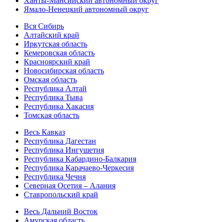
Ханты-Мансийский автономный округ
Ямало-Ненецкий автономный округ
Вся Сибирь
Алтайский край
Иркутская область
Кемеровская область
Красноярский край
Новосибирская область
Омская область
Республика Алтай
Республика Тыва
Республика Хакасия
Томская область
Весь Кавказ
Республика Дагестан
Республика Ингушетия
Республика Кабардино-Балкария
Республика Карачаево-Черкесия
Республика Чечня
Северная Осетия – Алания
Ставропольский край
Весь Дальний Восток
Амурская область