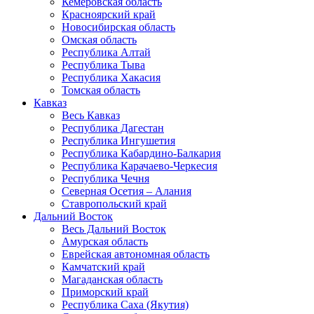
Кемеровская область
Красноярский край
Новосибирская область
Омская область
Республика Алтай
Республика Тыва
Республика Хакасия
Томская область
Кавказ
Весь Кавказ
Республика Дагестан
Республика Ингушетия
Республика Кабардино-Балкария
Республика Карачаево-Черкесия
Республика Чечня
Северная Осетия – Алания
Ставропольский край
Дальний Восток
Весь Дальний Восток
Амурская область
Еврейская автономная область
Камчатский край
Магаданская область
Приморский край
Республика Саха (Якутия)