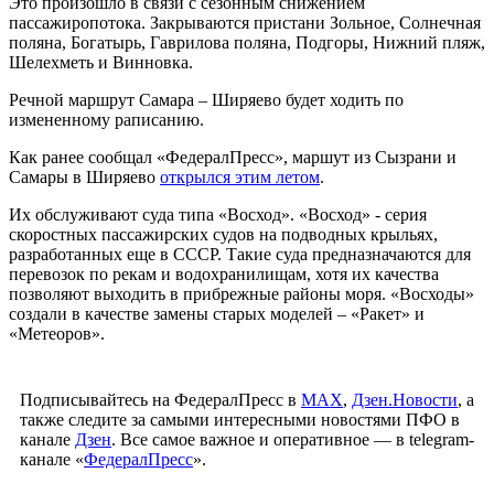
Это произошло в связи с сезонным снижением
пассажиропотока. Закрываются пристани Зольное, Солнечная
поляна, Богатырь, Гаврилова поляна, Подгоры, Нижний пляж,
Шелехметь и Винновка.
Речной маршрут Самара – Ширяево будет ходить по
измененному раписанию.
Как ранее сообщал «ФедералПресс», маршут из Сызрани и
Самары в Ширяево
открылся этим летом
.
Их обслуживают суда типа «Восход». «Восход» - серия
скоростных пассажирских судов на подводных крыльях,
разработанных еще в СССР. Такие суда предназначаются для
перевозок по рекам и водохранилищам, хотя их качества
позволяют выходить в прибрежные районы моря. «Восходы»
создали в качестве замены старых моделей – «Ракет» и
«Метеоров».
Подписывайтесь на ФедералПресс в
МАХ
,
Дзен.Новости
, а
также следите за самыми интересными новостями ПФО в
канале
Дзен
. Все самое важное и оперативное — в telegram-
канале «
ФедералПресс
».