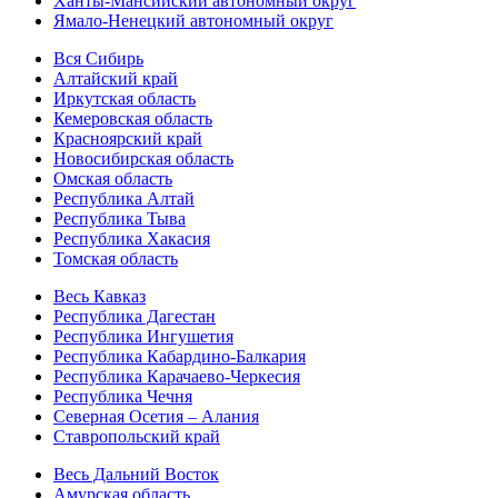
Ханты-Мансийский автономный округ
Ямало-Ненецкий автономный округ
Вся Сибирь
Алтайский край
Иркутская область
Кемеровская область
Красноярский край
Новосибирская область
Омская область
Республика Алтай
Республика Тыва
Республика Хакасия
Томская область
Весь Кавказ
Республика Дагестан
Республика Ингушетия
Республика Кабардино-Балкария
Республика Карачаево-Черкесия
Республика Чечня
Северная Осетия – Алания
Ставропольский край
Весь Дальний Восток
Амурская область