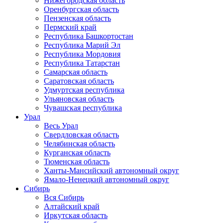
Нижегородская область
Оренбургская область
Пензенская область
Пермский край
Республика Башкортостан
Республика Марий Эл
Республика Мордовия
Республика Татарстан
Самарская область
Саратовская область
Удмуртская республика
Ульяновская область
Чувашская республика
Урал
Весь Урал
Свердловская область
Челябинская область
Курганская область
Тюменская область
Ханты-Мансийский автономный округ
Ямало-Ненецкий автономный округ
Сибирь
Вся Сибирь
Алтайский край
Иркутская область