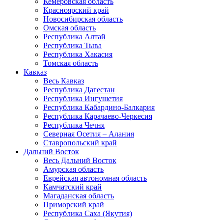
Кемеровская область
Красноярский край
Новосибирская область
Омская область
Республика Алтай
Республика Тыва
Республика Хакасия
Томская область
Кавказ
Весь Кавказ
Республика Дагестан
Республика Ингушетия
Республика Кабардино-Балкария
Республика Карачаево-Черкесия
Республика Чечня
Северная Осетия – Алания
Ставропольский край
Дальний Восток
Весь Дальний Восток
Амурская область
Еврейская автономная область
Камчатский край
Магаданская область
Приморский край
Республика Саха (Якутия)