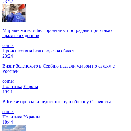
23:52
Мирные жители Белгородчины пострадали при атаках
вражеских дронов
corner
Происшествия
Белгородская область
23:24
Визит Зеленского в Сербию назвали ударом по связям с
Россией
corner
Политика
Европа
19:21
В Киеве признали недостаточную оборону Славянска
corner
Политика
Украина
18:44