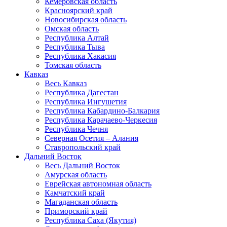
Кемеровская область
Красноярский край
Новосибирская область
Омская область
Республика Алтай
Республика Тыва
Республика Хакасия
Томская область
Кавказ
Весь Кавказ
Республика Дагестан
Республика Ингушетия
Республика Кабардино-Балкария
Республика Карачаево-Черкесия
Республика Чечня
Северная Осетия – Алания
Ставропольский край
Дальний Восток
Весь Дальний Восток
Амурская область
Еврейская автономная область
Камчатский край
Магаданская область
Приморский край
Республика Саха (Якутия)