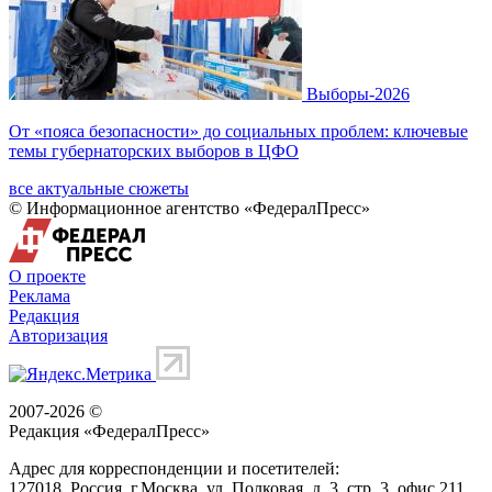
Выборы-2026
От «пояса безопасности» до социальных проблем: ключевые
темы губернаторских выборов в ЦФО
все актуальные сюжеты
© Информационное агентство «ФедералПресс»
О проекте
Реклама
Редакция
Авторизация
2007-2026 ©
Редакция «
ФедералПресс
»
Адрес для корреспонденции и посетителей:
127018
, Россия, г.
Москва
,
ул. Полковая, д. 3, стр. 3
, офис 211