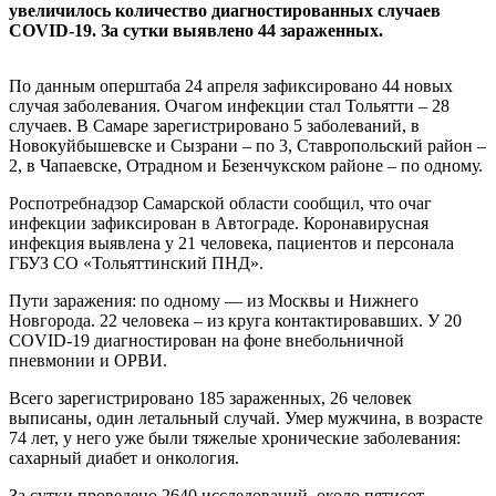
увеличилось количество диагностированных случаев
COVID-19. За сутки выявлено 44 зараженных.
По данным оперштаба 24 апреля зафиксировано 44 новых
случая заболевания. Очагом инфекции стал Тольятти – 28
случаев. В Самаре зарегистрировано 5 заболеваний, в
Новокуйбышевске и Сызрани – по 3, Ставропольский район –
2, в Чапаевске, Отрадном и Безенчукском районе – по одному.
Роспотребнадзор Самарской области сообщил, что очаг
инфекции зафиксирован в Автограде. Коронавирусная
инфекция выявлена у 21 человека, пациентов и персонала
ГБУЗ СО «Тольяттинский ПНД».
Пути заражения: по одному — из Москвы и Нижнего
Новгорода. 22 человека – из круга контактировавших. У 20
COVID-19 диагностирован на фоне внебольничной
пневмонии и ОРВИ.
Всего зарегистрировано 185 зараженных, 26 человек
выписаны, один летальный случай. Умер мужчина, в возрасте
74 лет, у него уже были тяжелые хронические заболевания:
сахарный диабет и онкология.
За сутки проведено 2640 исследований, около пятисот