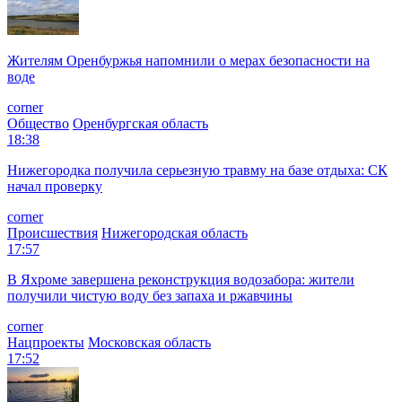
Жителям Оренбуржья напомнили о мерах безопасности на
воде
corner
Общество
Оренбургская область
18:38
Нижегородка получила серьезную травму на базе отдыха: СК
начал проверку
corner
Происшествия
Нижегородская область
17:57
В Яхроме завершена реконструкция водозабора: жители
получили чистую воду без запаха и ржавчины
corner
Нацпроекты
Московская область
17:52