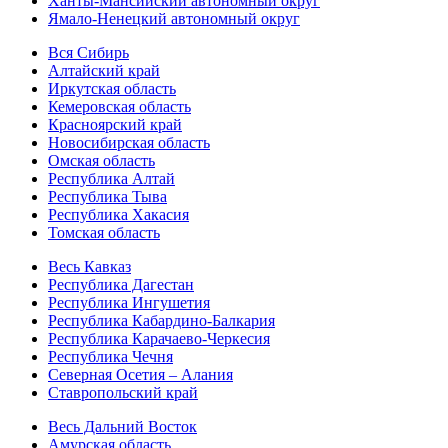
Ханты-Мансийский автономный округ
Ямало-Ненецкий автономный округ
Вся Сибирь
Алтайский край
Иркутская область
Кемеровская область
Красноярский край
Новосибирская область
Омская область
Республика Алтай
Республика Тыва
Республика Хакасия
Томская область
Весь Кавказ
Республика Дагестан
Республика Ингушетия
Республика Кабардино-Балкария
Республика Карачаево-Черкесия
Республика Чечня
Северная Осетия – Алания
Ставропольский край
Весь Дальний Восток
Амурская область