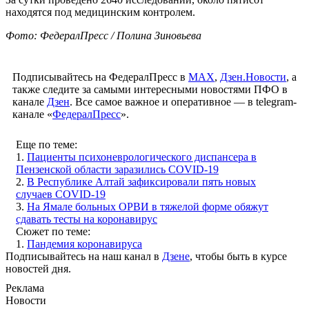
находятся под медицинским контролем.
Фото: ФедералПресс / Полина Зиновьева
Подписывайтесь на ФедералПресс в
МАХ
,
Дзен.Новости
, а
также следите за самыми интересными новостями ПФО в
канале
Дзен
. Все самое важное и оперативное — в telegram-
канале «
ФедералПресс
».
Еще по теме:
1.
Пациенты психоневрологического диспансера в
Пензенской области заразились COVID-19
2.
В Республике Алтай зафиксировали пять новых
случаев COVID-19
3.
На Ямале больных ОРВИ в тяжелой форме обяжут
сдавать тесты на коронавирус
Сюжет по теме:
1.
Пандемия коронавируса
Подписывайтесь на наш канал в
Дзене
, чтобы быть в курсе
новостей дня.
Реклама
Новости