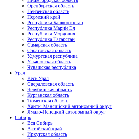
Нижегородская область
Оренбургская область
Пензенская область
Пермский край
Республика Башкортостан
Республика Марий Эл
Республика Мордовия
Республика Татарстан
Самарская область
Саратовская область
Удмуртская республика
Ульяновская область
Чувашская республика
Урал
Весь Урал
Свердловская область
Челябинская область
Курганская область
Тюменская область
Ханты-Мансийский автономный округ
Ямало-Ненецкий автономный округ
Сибирь
Вся Сибирь
Алтайский край
Иркутская область