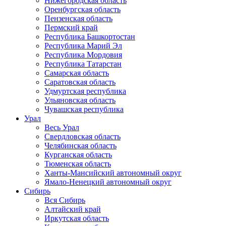
Нижегородская область
Оренбургская область
Пензенская область
Пермский край
Республика Башкортостан
Республика Марий Эл
Республика Мордовия
Республика Татарстан
Самарская область
Саратовская область
Удмуртская республика
Ульяновская область
Чувашская республика
Урал
Весь Урал
Свердловская область
Челябинская область
Курганская область
Тюменская область
Ханты-Мансийский автономный округ
Ямало-Ненецкий автономный округ
Сибирь
Вся Сибирь
Алтайский край
Иркутская область