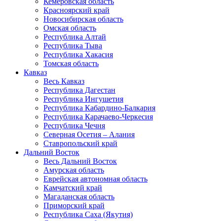
Кемеровская область
Красноярский край
Новосибирская область
Омская область
Республика Алтай
Республика Тыва
Республика Хакасия
Томская область
Кавказ
Весь Кавказ
Республика Дагестан
Республика Ингушетия
Республика Кабардино-Балкария
Республика Карачаево-Черкесия
Республика Чечня
Северная Осетия – Алания
Ставропольский край
Дальний Восток
Весь Дальний Восток
Амурская область
Еврейская автономная область
Камчатский край
Магаданская область
Приморский край
Республика Саха (Якутия)