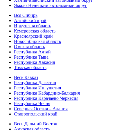
Ханты-Мансийский автономный округ
Ямало-Ненецкий автономный округ
Вся Сибирь
Алтайский край
Иркутская область
Кемеровская область
Красноярский край
Новосибирская область
Омская область
Республика Алтай
Республика Тыва
Республика Хакасия
Томская область
Весь Кавказ
Республика Дагестан
Республика Ингушетия
Республика Кабардино-Балкария
Республика Карачаево-Черкесия
Республика Чечня
Северная Осетия – Алания
Ставропольский край
Весь Дальний Восток
Амурская область