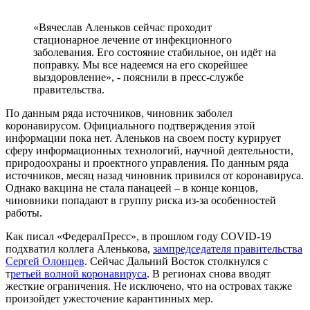
«Вячеслав Аленьков сейчас проходит
стационарное лечение от инфекционного
заболевания. Его состояние стабильное, он идёт на
поправку. Мы все надеемся на его скорейшее
выздоровление», - пояснили в пресс-службе
правительства.
По данным ряда источников, чиновник заболел
коронавирусом. Официального подтверждения этой
информации пока нет. Аленьков на своем посту курирует
сферу информационных технологий, научной деятельности,
природоохраны и проектного управления. По данным ряда
источников, месяц назад чиновник привился от коронавируса.
Однако вакцина не стала панацеей – в конце концов,
чиновники попадают в группу риска из-за особенностей
работы.
Как писал «ФедералПресс», в прошлом году COVID-19
подхватил коллега Аленькова,
зампредседателя правительства
Сергей Олонцев
. Сейчас Дальний Восток столкнулся с
т
ретьей волной коронавируса
. В регионах снова вводят
жесткие ограничения. Не исключено, что на островах также
произойдет ужесточение карантинных мер.