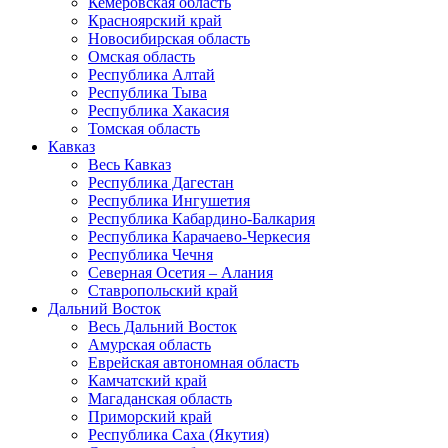
Кемеровская область
Красноярский край
Новосибирская область
Омская область
Республика Алтай
Республика Тыва
Республика Хакасия
Томская область
Кавказ
Весь Кавказ
Республика Дагестан
Республика Ингушетия
Республика Кабардино-Балкария
Республика Карачаево-Черкесия
Республика Чечня
Северная Осетия – Алания
Ставропольский край
Дальний Восток
Весь Дальний Восток
Амурская область
Еврейская автономная область
Камчатский край
Магаданская область
Приморский край
Республика Саха (Якутия)