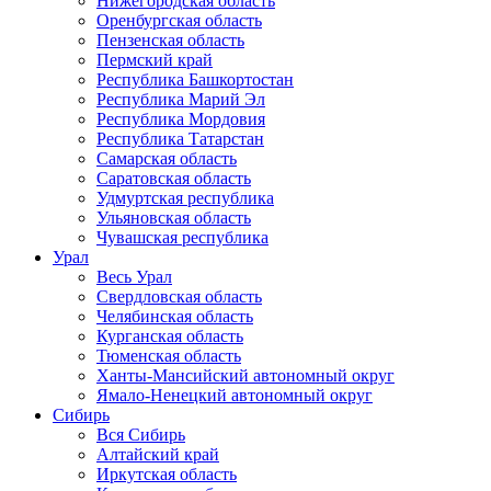
Нижегородская область
Оренбургская область
Пензенская область
Пермский край
Республика Башкортостан
Республика Марий Эл
Республика Мордовия
Республика Татарстан
Самарская область
Саратовская область
Удмуртская республика
Ульяновская область
Чувашская республика
Урал
Весь Урал
Свердловская область
Челябинская область
Курганская область
Тюменская область
Ханты-Мансийский автономный округ
Ямало-Ненецкий автономный округ
Сибирь
Вся Сибирь
Алтайский край
Иркутская область