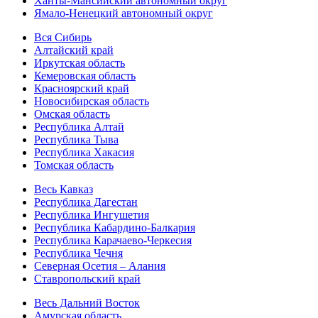
Ханты-Мансийский автономный округ
Ямало-Ненецкий автономный округ
Вся Сибирь
Алтайский край
Иркутская область
Кемеровская область
Красноярский край
Новосибирская область
Омская область
Республика Алтай
Республика Тыва
Республика Хакасия
Томская область
Весь Кавказ
Республика Дагестан
Республика Ингушетия
Республика Кабардино-Балкария
Республика Карачаево-Черкесия
Республика Чечня
Северная Осетия – Алания
Ставропольский край
Весь Дальний Восток
Амурская область