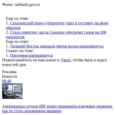
Фото: sakhalin.gov.ru
Еще по теме:
1.
Сахалинский вице-губернатор ушел в отставку на фоне
обысков
2.
Стало известно, когда Сахалин обеспечат газом на 100
процентов
Еще по теме:
1.
Дальний Восток накрыла третья волна коронавируса
Сюжет по теме:
1.
Пандемия коронавируса
Подписывайтесь на наш канал в
Дзене
, чтобы быть в курсе
новостей дня.
Реклама
Новости
08:40
Американцы отдали ИИ право принимать ключевые решения:
как не стать заложником машины