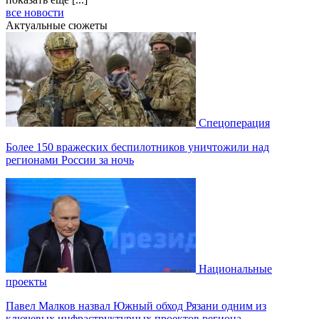
все новости
Актуальные сюжеты
Спецоперация
Более 150 вражеских беспилотников уничтожили над
регионами России за ночь
Национальные
проекты
Павел Малков назвал Южный обход Рязани одним из
ключевых инфраструктурных проектов региона