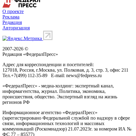
О проекте
Реклама
Редакция
Авторизация
2007-2026 ©
Редакция «
ФедералПресс
»
Адрес для корреспонденции и посетителей:
127018
, Россия, г.
Москва
,
ул. Полковая, д. 3, стр. 3
, офис 211
Тел.
+7(499) 112-35-89
E-mail:
news@fedpress.ru
«ФедералПресс» - медиа-холдинг: экспертный канал,
информагентства, журнал. Политика, экономика,
происшествия, общество. Экспертный взгляд на жизнь
регионов РФ
Информационное агентство «ФедералПресс»
(зарегистрировано Федеральной службой по надзору в сфере
связи, информационных технологий и массовых
коммуникаций (Роскомнадзор) 21.07.2023г. за номером ИА №
ФС 77 – 85577)