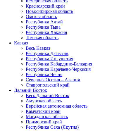
Кемеровская область
Красноярский край
Новосибирская область
Омская область
Республика Алтай
Республика Тыва
Республика Хакасия
Томская область
Кавказ
Весь Кавказ
Республика Дагестан
Республика Ингушетия
Республика Кабардино-Балкария
Республика Карачаево-Черкесия
Республика Чечня
Северная Осетия – Алания
Ставропольский край
Дальний Восток
Весь Дальний Восток
Амурская область
Еврейская автономная область
Камчатский край
Магаданская область
Приморский край
Республика Саха (Якутия)