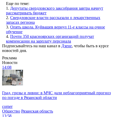
Еще по теме:
1.
Депутаты свердловского заксобрания завтра начнут
рассматривать бюджет
2.
Свердловские власти рассказали о лекарственных
запасах региона
3.
Опять школа. Куйвашев вернул 11-е классы на очное
обучение
4.
Почти 350 красноярских организаций получат
компенсации на зарплату персонала
Подписывайтесь на наш канал в
Дзене
, чтобы быть в курсе
новостей дня.
Реклама
Новости
14:08
Град, грозы и ливни: в МЧС дали неблагоприятный прогноз
по погоде в Рязанской области
corner
Общество
Рязанская область
13:58