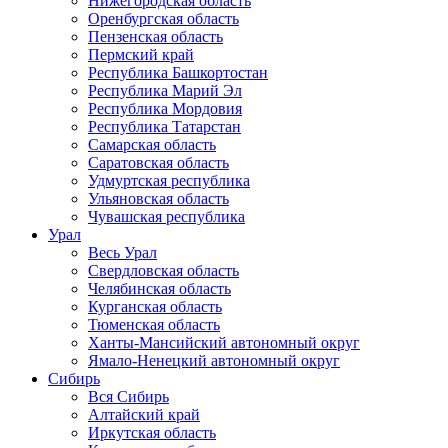
Нижегородская область
Оренбургская область
Пензенская область
Пермский край
Республика Башкортостан
Республика Марий Эл
Республика Мордовия
Республика Татарстан
Самарская область
Саратовская область
Удмуртская республика
Ульяновская область
Чувашская республика
Урал
Весь Урал
Свердловская область
Челябинская область
Курганская область
Тюменская область
Ханты-Мансийский автономный округ
Ямало-Ненецкий автономный округ
Сибирь
Вся Сибирь
Алтайский край
Иркутская область