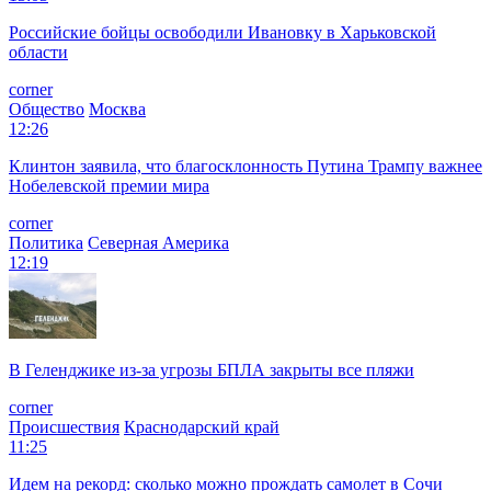
Российские бойцы освободили Ивановку в Харьковской
области
corner
Общество
Москва
12:26
Клинтон заявила, что благосклонность Путина Трампу важнее
Нобелевской премии мира
corner
Политика
Северная Америка
12:19
В Геленджике из-за угрозы БПЛА закрыты все пляжи
corner
Происшествия
Краснодарский край
11:25
Идем на рекорд: сколько можно прождать самолет в Сочи