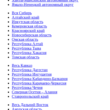
Ханты-Мансийский автономный округ
Ямало-Ненецкий автономный округ
Вся Сибирь
Алтайский край
Иркутская область
Кемеровская область
Красноярский край
Новосибирская область
Омская область
Республика Алтай
Республика Тыва
Республика Хакасия
Томская область
Весь Кавказ
Республика Дагестан
Республика Ингушетия
Республика Кабардино-Балкария
Республика Карачаево-Черкесия
Республика Чечня
Северная Осетия – Алания
Ставропольский край
Весь Дальний Восток
Амурская область