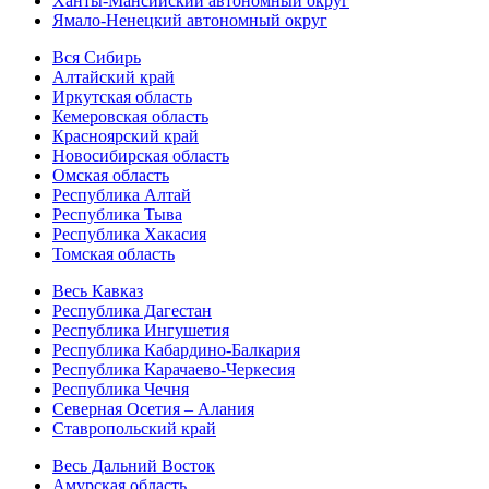
Ханты-Мансийский автономный округ
Ямало-Ненецкий автономный округ
Вся Сибирь
Алтайский край
Иркутская область
Кемеровская область
Красноярский край
Новосибирская область
Омская область
Республика Алтай
Республика Тыва
Республика Хакасия
Томская область
Весь Кавказ
Республика Дагестан
Республика Ингушетия
Республика Кабардино-Балкария
Республика Карачаево-Черкесия
Республика Чечня
Северная Осетия – Алания
Ставропольский край
Весь Дальний Восток
Амурская область