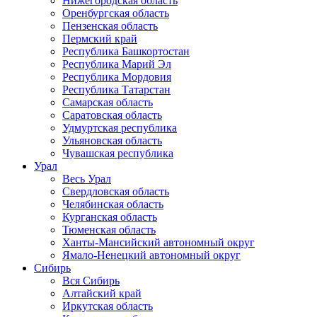
Нижегородская область
Оренбургская область
Пензенская область
Пермский край
Республика Башкортостан
Республика Марий Эл
Республика Мордовия
Республика Татарстан
Самарская область
Саратовская область
Удмуртская республика
Ульяновская область
Чувашская республика
Урал
Весь Урал
Свердловская область
Челябинская область
Курганская область
Тюменская область
Ханты-Мансийский автономный округ
Ямало-Ненецкий автономный округ
Сибирь
Вся Сибирь
Алтайский край
Иркутская область