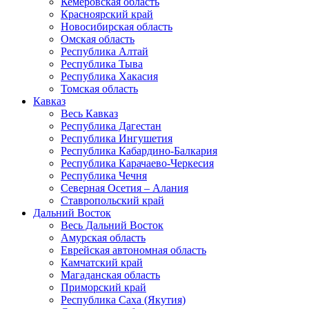
Кемеровская область
Красноярский край
Новосибирская область
Омская область
Республика Алтай
Республика Тыва
Республика Хакасия
Томская область
Кавказ
Весь Кавказ
Республика Дагестан
Республика Ингушетия
Республика Кабардино-Балкария
Республика Карачаево-Черкесия
Республика Чечня
Северная Осетия – Алания
Ставропольский край
Дальний Восток
Весь Дальний Восток
Амурская область
Еврейская автономная область
Камчатский край
Магаданская область
Приморский край
Республика Саха (Якутия)