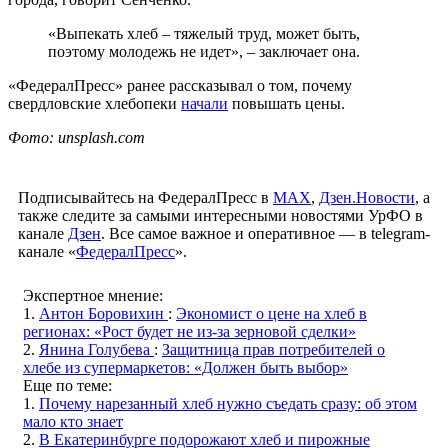
«Выпекать хлеб – тяжелый труд, может быть,
поэтому молодежь не идет», – заключает она.
«ФедералПресс» ранее рассказывал о том, почему
свердловские хлебопеки
начали
повышать цены.
Фото: unsplash.com
Подписывайтесь на ФедералПресс в
МАХ
,
Дзен.Новости
, а
также следите за самыми интересными новостями УрФО в
канале
Дзен
. Все самое важное и оперативное — в telegram-
канале «
ФедералПресс
».
Экспертное мнение:
1.
Антон Боровихин
:
Экономист о цене на хлеб в
регионах: «Рост будет не из-за зерновой сделки»
2.
Янина Голубева
:
Защитница прав потребителей о
хлебе из супермаркетов: «Должен быть выбор»
Еще по теме:
1.
Почему нарезанный хлеб нужно съедать сразу: об этом
мало кто знает
2.
В Екатеринбурге подорожают хлеб и пирожные