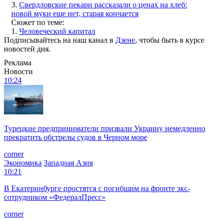
3.
Свердловские пекари рассказали о ценах на хлеб:
новой муки еще нет, старая кончается
Сюжет по теме:
1.
Человеческий капитал
Подписывайтесь на наш канал в
Дзене
, чтобы быть в курсе
новостей дня.
Реклама
Новости
10:24
Турецкие предприниматели призвали Украину немедленно
прекратить обстрелы судов в Черном море
corner
Экономика
Западная Азия
10:21
В Екатеринбурге простятся с погибшим на фронте экс-
сотрудником «ФедералПресс»
corner