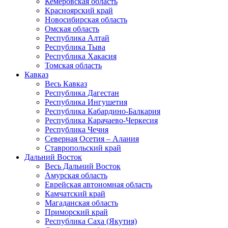
Кемеровская область
Красноярский край
Новосибирская область
Омская область
Республика Алтай
Республика Тыва
Республика Хакасия
Томская область
Кавказ
Весь Кавказ
Республика Дагестан
Республика Ингушетия
Республика Кабардино-Балкария
Республика Карачаево-Черкесия
Республика Чечня
Северная Осетия – Алания
Ставропольский край
Дальний Восток
Весь Дальний Восток
Амурская область
Еврейская автономная область
Камчатский край
Магаданская область
Приморский край
Республика Саха (Якутия)