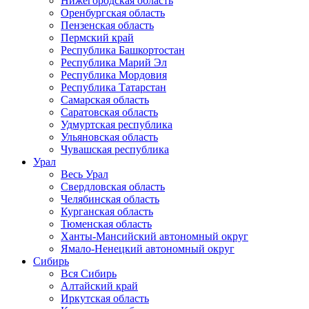
Нижегородская область
Оренбургская область
Пензенская область
Пермский край
Республика Башкортостан
Республика Марий Эл
Республика Мордовия
Республика Татарстан
Самарская область
Саратовская область
Удмуртская республика
Ульяновская область
Чувашская республика
Урал
Весь Урал
Свердловская область
Челябинская область
Курганская область
Тюменская область
Ханты-Мансийский автономный округ
Ямало-Ненецкий автономный округ
Сибирь
Вся Сибирь
Алтайский край
Иркутская область