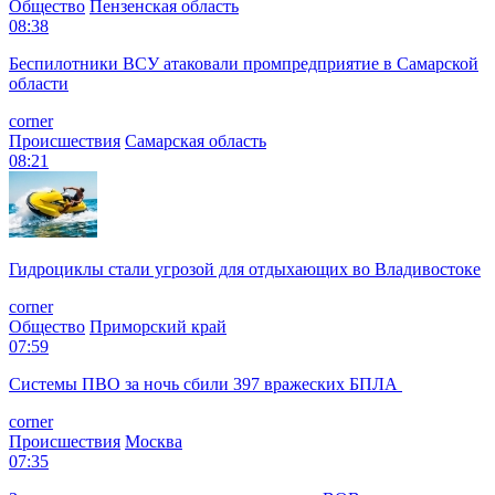
Общество
Пензенская область
08:38
Беспилотники ВСУ атаковали промпредприятие в Самарской
области
corner
Происшествия
Самарская область
08:21
Гидроциклы стали угрозой для отдыхающих во Владивостоке
corner
Общество
Приморский край
07:59
Системы ПВО за ночь сбили 397 вражеских БПЛА
corner
Происшествия
Москва
07:35