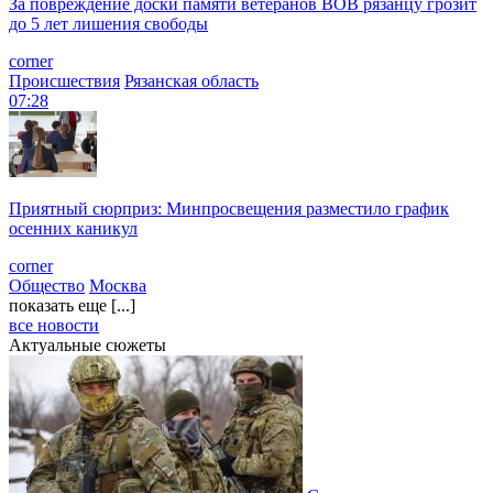
За повреждение доски памяти ветеранов ВОВ рязанцу грозит
до 5 лет лишения свободы
corner
Происшествия
Рязанская область
07:28
Приятный сюрприз: Минпросвещения разместило график
осенних каникул
corner
Общество
Москва
показать еще [...]
все новости
Актуальные сюжеты