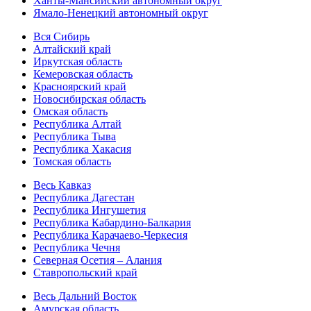
Ханты-Мансийский автономный округ
Ямало-Ненецкий автономный округ
Вся Сибирь
Алтайский край
Иркутская область
Кемеровская область
Красноярский край
Новосибирская область
Омская область
Республика Алтай
Республика Тыва
Республика Хакасия
Томская область
Весь Кавказ
Республика Дагестан
Республика Ингушетия
Республика Кабардино-Балкария
Республика Карачаево-Черкесия
Республика Чечня
Северная Осетия – Алания
Ставропольский край
Весь Дальний Восток
Амурская область