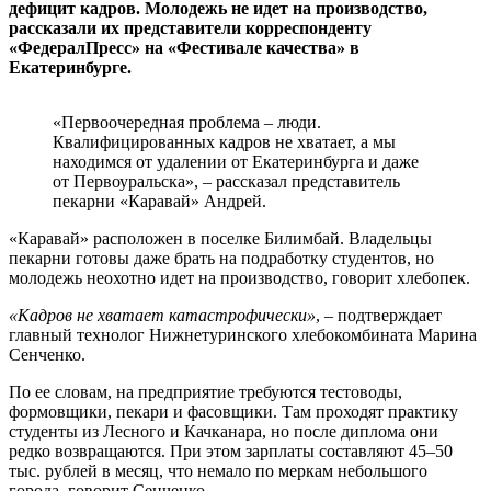
дефицит кадров. Молодежь не идет на производство,
рассказали их представители корреспонденту
«ФедералПресс» на «Фестивале качества» в
Екатеринбурге.
«Первоочередная проблема – люди.
Квалифицированных кадров не хватает, а мы
находимся от удалении от Екатеринбурга и даже
от Первоуральска», – рассказал представитель
пекарни «Каравай» Андрей.
«Каравай» расположен в поселке Билимбай. Владельцы
пекарни готовы даже брать на подработку студентов, но
молодежь неохотно идет на производство, говорит хлебопек.
«Кадров не хватает катастрофически»
, – подтверждает
главный технолог Нижнетуринского хлебокомбината Марина
Сенченко.
По ее словам, на предприятие требуются тестоводы,
формовщики, пекари и фасовщики. Там проходят практику
студенты из Лесного и Качканара, но после диплома они
редко возвращаются. При этом зарплаты составляют 45–50
тыс. рублей в месяц, что немало по меркам небольшого
города, говорит Сенченко.