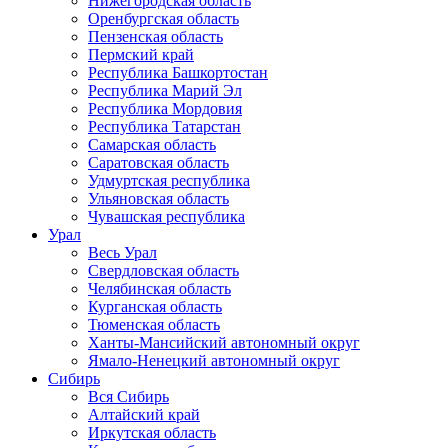
Нижегородская область
Оренбургская область
Пензенская область
Пермский край
Республика Башкортостан
Республика Марий Эл
Республика Мордовия
Республика Татарстан
Самарская область
Саратовская область
Удмуртская республика
Ульяновская область
Чувашская республика
Урал
Весь Урал
Свердловская область
Челябинская область
Курганская область
Тюменская область
Ханты-Мансийский автономный округ
Ямало-Ненецкий автономный округ
Сибирь
Вся Сибирь
Алтайский край
Иркутская область