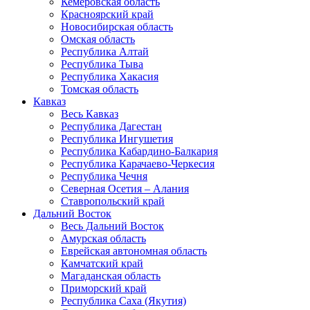
Кемеровская область
Красноярский край
Новосибирская область
Омская область
Республика Алтай
Республика Тыва
Республика Хакасия
Томская область
Кавказ
Весь Кавказ
Республика Дагестан
Республика Ингушетия
Республика Кабардино-Балкария
Республика Карачаево-Черкесия
Республика Чечня
Северная Осетия – Алания
Ставропольский край
Дальний Восток
Весь Дальний Восток
Амурская область
Еврейская автономная область
Камчатский край
Магаданская область
Приморский край
Республика Саха (Якутия)