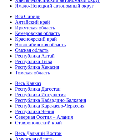
Ханты-Мансийский автономный округ
Ямало-Ненецкий автономный округ
Вся Сибирь
Алтайский край
Иркутская область
Кемеровская область
Красноярский край
Новосибирская область
Омская область
Республика Алтай
Республика Тыва
Республика Хакасия
Томская область
Весь Кавказ
Республика Дагестан
Республика Ингушетия
Республика Кабардино-Балкария
Республика Карачаево-Черкесия
Республика Чечня
Северная Осетия – Алания
Ставропольский край
Весь Дальний Восток
Амурская область