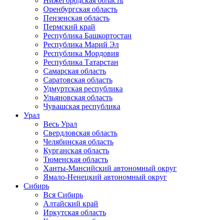
Нижегородская область
Оренбургская область
Пензенская область
Пермский край
Республика Башкортостан
Республика Марий Эл
Республика Мордовия
Республика Татарстан
Самарская область
Саратовская область
Удмуртская республика
Ульяновская область
Чувашская республика
Урал
Весь Урал
Свердловская область
Челябинская область
Курганская область
Тюменская область
Ханты-Мансийский автономный округ
Ямало-Ненецкий автономный округ
Сибирь
Вся Сибирь
Алтайский край
Иркутская область