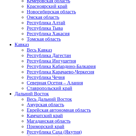
Кемеровская область
Красноярский край
Новосибирская область
Омская область
Республика Алтай
Республика Тыва
Республика Хакасия
Томская область
Кавказ
Весь Кавказ
Республика Дагестан
Республика Ингушетия
Республика Кабардино-Балкария
Республика Карачаево-Черкесия
Республика Чечня
Северная Осетия – Алания
Ставропольский край
Дальний Восток
Весь Дальний Восток
Амурская область
Еврейская автономная область
Камчатский край
Магаданская область
Приморский край
Республика Саха (Якутия)