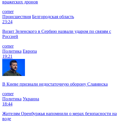
вражеских дронов
corner
Происшествия
Белгородская область
23:24
Визит Зеленского в Сербию назвали ударом по связям с
Россией
corner
Политика
Европа
19:21
В Киеве признали недостаточную оборону Славянска
corner
Политика
Украина
18:44
Жителям Оренбуржья напомнили о мерах безопасности на
воде