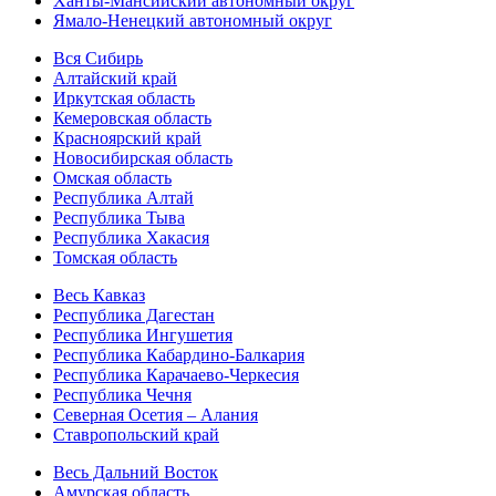
Ханты-Мансийский автономный округ
Ямало-Ненецкий автономный округ
Вся Сибирь
Алтайский край
Иркутская область
Кемеровская область
Красноярский край
Новосибирская область
Омская область
Республика Алтай
Республика Тыва
Республика Хакасия
Томская область
Весь Кавказ
Республика Дагестан
Республика Ингушетия
Республика Кабардино-Балкария
Республика Карачаево-Черкесия
Республика Чечня
Северная Осетия – Алания
Ставропольский край
Весь Дальний Восток
Амурская область