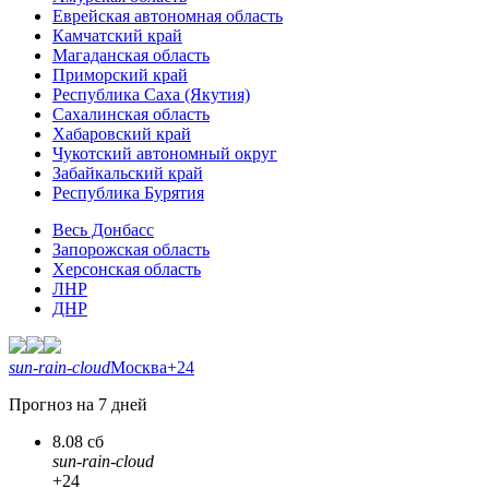
Еврейская автономная область
Камчатский край
Магаданская область
Приморский край
Республика Саха (Якутия)
Сахалинская область
Хабаровский край
Чукотский автономный округ
Забайкальский край
Республика Бурятия
Весь Донбасс
Запорожская область
Херсонская область
ЛНР
ДНР
sun-rain-cloud
Москва
+24
Прогноз на 7 дней
8.08 сб
sun-rain-cloud
+24