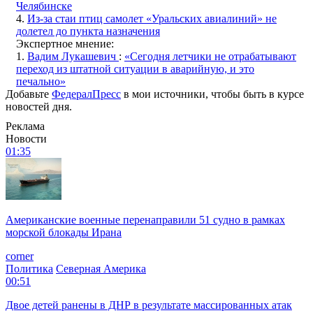
Челябинске
4.
Из-за стаи птиц самолет «Уральских авиалиний» не
долетел до пункта назначения
Экспертное мнение:
1.
Вадим Лукашевич
:
«Сегодня летчики не отрабатывают
переход из штатной ситуации в аварийную, и это
печально»
Добавьте
ФедералПресс
в мои источники, чтобы быть в курсе
новостей дня.
Реклама
Новости
01:35
Американские военные перенаправили 51 судно в рамках
морской блокады Ирана
corner
Политика
Северная Америка
00:51
Двое детей ранены в ДНР в результате массированных атак