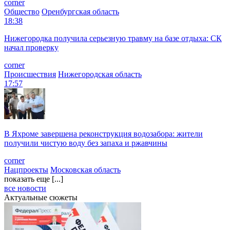
corner
Общество
Оренбургская область
18:38
Нижегородка получила серьезную травму на базе отдыха: СК
начал проверку
corner
Происшествия
Нижегородская область
17:57
В Яхроме завершена реконструкция водозабора: жители
получили чистую воду без запаха и ржавчины
corner
Нацпроекты
Московская область
показать еще [...]
все новости
Актуальные сюжеты