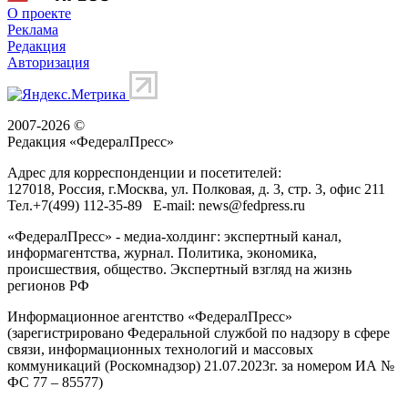
О проекте
Реклама
Редакция
Авторизация
2007-2026 ©
Редакция «
ФедералПресс
»
Адрес для корреспонденции и посетителей:
127018
, Россия, г.
Москва
,
ул. Полковая, д. 3, стр. 3
, офис 211
Тел.
+7(499) 112-35-89
E-mail:
news@fedpress.ru
«ФедералПресс» - медиа-холдинг: экспертный канал,
информагентства, журнал. Политика, экономика,
происшествия, общество. Экспертный взгляд на жизнь
регионов РФ
Информационное агентство «ФедералПресс»
(зарегистрировано Федеральной службой по надзору в сфере
связи, информационных технологий и массовых
коммуникаций (Роскомнадзор) 21.07.2023г. за номером ИА №
ФС 77 – 85577)