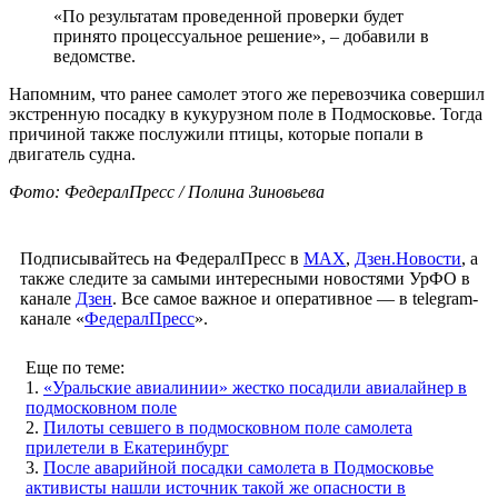
«По результатам проведенной проверки будет
принято процессуальное решение», – добавили в
ведомстве.
Напомним, что ранее самолет этого же перевозчика совершил
экстренную посадку в кукурузном поле в Подмосковье. Тогда
причиной также послужили птицы, которые попали в
двигатель судна.
Фото: ФедералПресс / Полина Зиновьева
Подписывайтесь на ФедералПресс в
МАХ
,
Дзен.Новости
, а
также следите за самыми интересными новостями УрФО в
канале
Дзен
. Все самое важное и оперативное — в telegram-
канале «
ФедералПресс
».
Еще по теме:
1.
«Уральские авиалинии» жестко посадили авиалайнер в
подмосковном поле
2.
Пилоты севшего в подмосковном поле самолета
прилетели в Екатеринбург
3.
После аварийной посадки самолета в Подмосковье
активисты нашли источник такой же опасности в