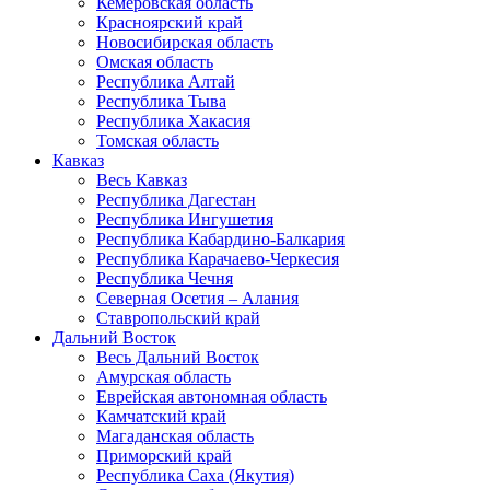
Кемеровская область
Красноярский край
Новосибирская область
Омская область
Республика Алтай
Республика Тыва
Республика Хакасия
Томская область
Кавказ
Весь Кавказ
Республика Дагестан
Республика Ингушетия
Республика Кабардино-Балкария
Республика Карачаево-Черкесия
Республика Чечня
Северная Осетия – Алания
Ставропольский край
Дальний Восток
Весь Дальний Восток
Амурская область
Еврейская автономная область
Камчатский край
Магаданская область
Приморский край
Республика Саха (Якутия)