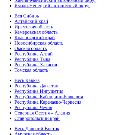
Ханты-Мансийский автономный округ
Ямало-Ненецкий автономный округ
Вся Сибирь
Алтайский край
Иркутская область
Кемеровская область
Красноярский край
Новосибирская область
Омская область
Республика Алтай
Республика Тыва
Республика Хакасия
Томская область
Весь Кавказ
Республика Дагестан
Республика Ингушетия
Республика Кабардино-Балкария
Республика Карачаево-Черкесия
Республика Чечня
Северная Осетия – Алания
Ставропольский край
Весь Дальний Восток
Амурская область