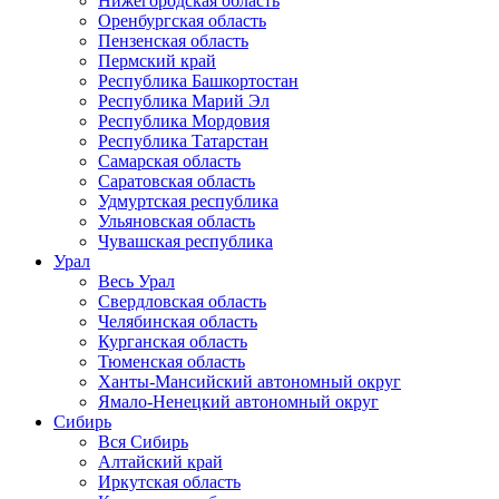
Нижегородская область
Оренбургская область
Пензенская область
Пермский край
Республика Башкортостан
Республика Марий Эл
Республика Мордовия
Республика Татарстан
Самарская область
Саратовская область
Удмуртская республика
Ульяновская область
Чувашская республика
Урал
Весь Урал
Свердловская область
Челябинская область
Курганская область
Тюменская область
Ханты-Мансийский автономный округ
Ямало-Ненецкий автономный округ
Сибирь
Вся Сибирь
Алтайский край
Иркутская область