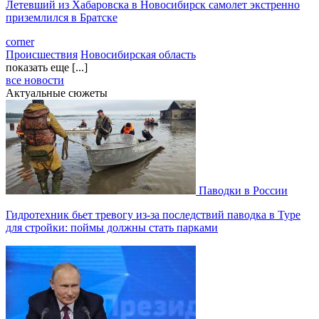
Летевший из Хабаровска в Новосибирск самолет экстренно
приземлился в Братске
corner
Происшествия
Новосибирская область
показать еще [...]
все новости
Актуальные сюжеты
Паводки в России
Гидротехник бьет тревогу из-за последствий паводка в Туре
для стройки: поймы должны стать парками