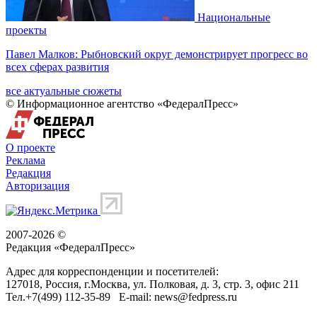
Национальные
проекты
Павел Малков: Рыбновский округ демонстрирует прогресс во
всех сферах развития
все актуальные сюжеты
© Информационное агентство «ФедералПресс»
О проекте
Реклама
Редакция
Авторизация
2007-2026 ©
Редакция «
ФедералПресс
»
Адрес для корреспонденции и посетителей:
127018
, Россия, г.
Москва
,
ул. Полковая, д. 3, стр. 3
, офис 211
Тел.
+7(499) 112-35-89
E-mail:
news@fedpress.ru