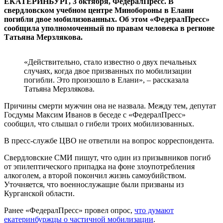
ЕКАТЕРИНБУРГ, 3 октября, ФедералПресс. В
свердловском учебном центре Минобороны в Елани
погибли двое мобилизованных. Об этом «ФедералПресс»
сообщила уполномоченный по правам человека в регионе
Татьяна Мерзлякова.
«Действительно, стало известно о двух печальных
случаях, когда двое призванных по мобилизации
погибли. Это произошло в Елани», – рассказала
Татьяна Мерзлякова.
Причины смерти мужчин она не назвала. Между тем, депутат
Госдумы Максим Иванов в беседе с «ФедералПресс»
сообщил, что слышал о гибели троих мобилизованных.
В пресс-службе ЦВО не ответили на вопрос корреспондента.
Свердловские СМИ пишут, что один из призывников погиб
от эпилептического припадка на фоне злоупотребления
алкоголем, а второй покончил жизнь самоубийством.
Уточняется, что военнослужащие были призваны из
Курганской области.
Ранее «ФедералПресс» провел опрос,
что думают
екатеринбуржцы о частичной мобилизации
.