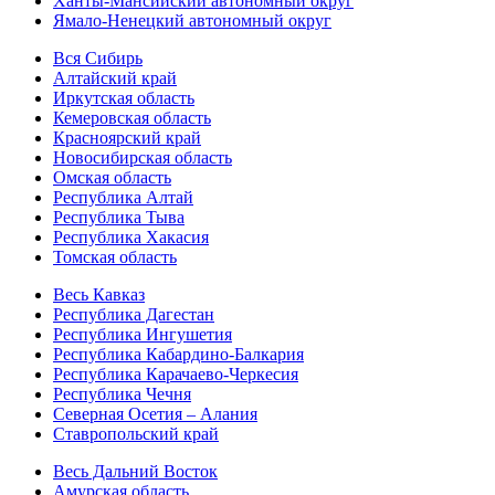
Ханты-Мансийский автономный округ
Ямало-Ненецкий автономный округ
Вся Сибирь
Алтайский край
Иркутская область
Кемеровская область
Красноярский край
Новосибирская область
Омская область
Республика Алтай
Республика Тыва
Республика Хакасия
Томская область
Весь Кавказ
Республика Дагестан
Республика Ингушетия
Республика Кабардино-Балкария
Республика Карачаево-Черкесия
Республика Чечня
Северная Осетия – Алания
Ставропольский край
Весь Дальний Восток
Амурская область