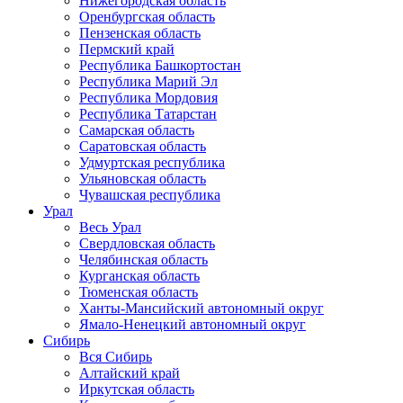
Нижегородская область
Оренбургская область
Пензенская область
Пермский край
Республика Башкортостан
Республика Марий Эл
Республика Мордовия
Республика Татарстан
Самарская область
Саратовская область
Удмуртская республика
Ульяновская область
Чувашская республика
Урал
Весь Урал
Свердловская область
Челябинская область
Курганская область
Тюменская область
Ханты-Мансийский автономный округ
Ямало-Ненецкий автономный округ
Сибирь
Вся Сибирь
Алтайский край
Иркутская область