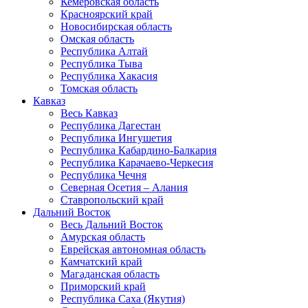
Кемеровская область
Красноярский край
Новосибирская область
Омская область
Республика Алтай
Республика Тыва
Республика Хакасия
Томская область
Кавказ
Весь Кавказ
Республика Дагестан
Республика Ингушетия
Республика Кабардино-Балкария
Республика Карачаево-Черкесия
Республика Чечня
Северная Осетия – Алания
Ставропольский край
Дальний Восток
Весь Дальний Восток
Амурская область
Еврейская автономная область
Камчатский край
Магаданская область
Приморский край
Республика Саха (Якутия)