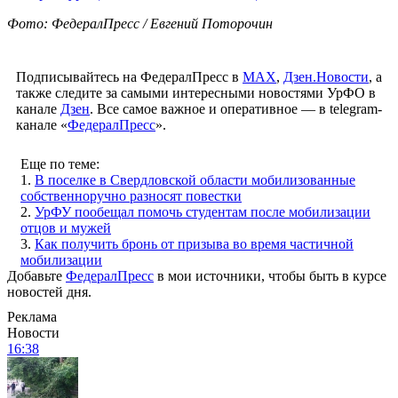
Фото: ФедералПресс / Евгений Поторочин
Подписывайтесь на ФедералПресс в
МАХ
,
Дзен.Новости
, а
также следите за самыми интересными новостями УрФО в
канале
Дзен
. Все самое важное и оперативное — в telegram-
канале «
ФедералПресс
».
Еще по теме:
1.
В поселке в Свердловской области мобилизованные
собственноручно разносят повестки
2.
УрФУ пообещал помочь студентам после мобилизации
отцов и мужей
3.
Как получить бронь от призыва во время частичной
мобилизации
Добавьте
ФедералПресс
в мои источники, чтобы быть в курсе
новостей дня.
Реклама
Новости
16:38