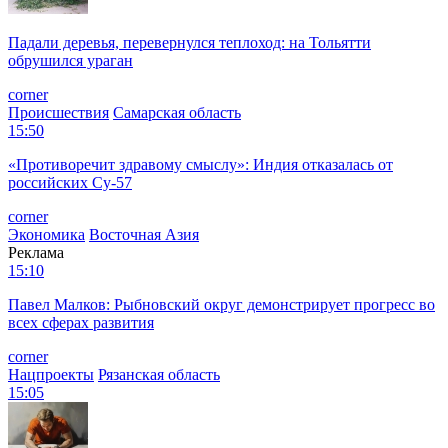
Падали деревья, перевернулся теплоход: на Тольятти
обрушился ураган
corner
Происшествия
Самарская область
15:50
«Противоречит здравому смыслу»: Индия отказалась от
российских Су-57
corner
Экономика
Восточная Азия
Реклама
15:10
Павел Малков: Рыбновский округ демонстрирует прогресс во
всех сферах развития
corner
Нацпроекты
Рязанская область
15:05