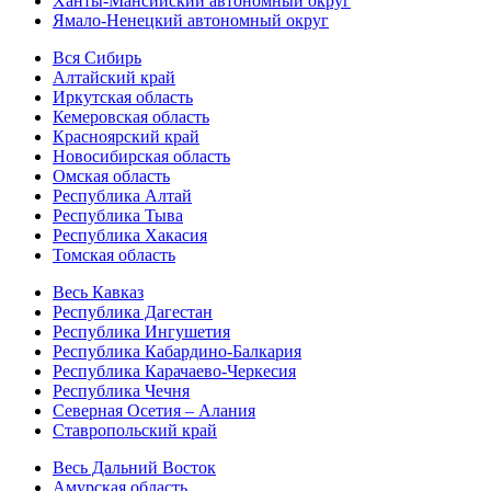
Ханты-Мансийский автономный округ
Ямало-Ненецкий автономный округ
Вся Сибирь
Алтайский край
Иркутская область
Кемеровская область
Красноярский край
Новосибирская область
Омская область
Республика Алтай
Республика Тыва
Республика Хакасия
Томская область
Весь Кавказ
Республика Дагестан
Республика Ингушетия
Республика Кабардино-Балкария
Республика Карачаево-Черкесия
Республика Чечня
Северная Осетия – Алания
Ставропольский край
Весь Дальний Восток
Амурская область