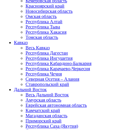
Кемеровская область
Красноярский край
Новосибирская область
Омская область
Республика Алтай
Республика Тыва
Республика Хакасия
Томская область
Кавказ
Весь Кавказ
Республика Дагестан
Республика Ингушетия
Республика Кабардино-Балкария
Республика Карачаево-Черкесия
Республика Чечня
Северная Осетия – Алания
Ставропольский край
Дальний Восток
Весь Дальний Восток
Амурская область
Еврейская автономная область
Камчатский край
Магаданская область
Приморский край
Республика Саха (Якутия)