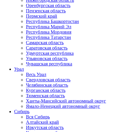
Нижегородская область
Оренбургская область
Пензенская область
Пермский край
Республика Башкортостан
Республика Марий Эл
Республика Мордовия
Республика Татарстан
Самарская область
Саратовская область
Удмуртская республика
Ульяновская область
Чувашская республика
Урал
Весь Урал
Свердловская область
Челябинская область
Курганская область
Тюменская область
Ханты-Мансийский автономный округ
Ямало-Ненецкий автономный округ
Сибирь
Вся Сибирь
Алтайский край
Иркутская область