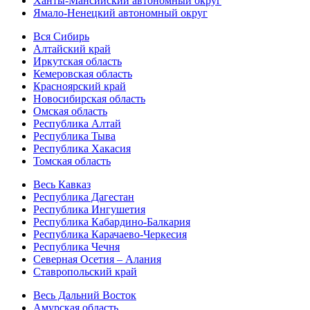
Ханты-Мансийский автономный округ
Ямало-Ненецкий автономный округ
Вся Сибирь
Алтайский край
Иркутская область
Кемеровская область
Красноярский край
Новосибирская область
Омская область
Республика Алтай
Республика Тыва
Республика Хакасия
Томская область
Весь Кавказ
Республика Дагестан
Республика Ингушетия
Республика Кабардино-Балкария
Республика Карачаево-Черкесия
Республика Чечня
Северная Осетия – Алания
Ставропольский край
Весь Дальний Восток
Амурская область