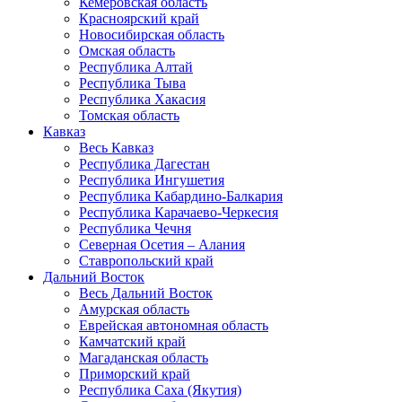
Кемеровская область
Красноярский край
Новосибирская область
Омская область
Республика Алтай
Республика Тыва
Республика Хакасия
Томская область
Кавказ
Весь Кавказ
Республика Дагестан
Республика Ингушетия
Республика Кабардино-Балкария
Республика Карачаево-Черкесия
Республика Чечня
Северная Осетия – Алания
Ставропольский край
Дальний Восток
Весь Дальний Восток
Амурская область
Еврейская автономная область
Камчатский край
Магаданская область
Приморский край
Республика Саха (Якутия)