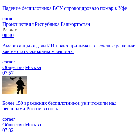
Падение беспилотника ВСУ спровоцировало пожар в Уфе
corner
Происшествия
Республика Башкортостан
Реклама
08:40
Американцы отдали ИИ право принимать ключевые решения:
как не стать заложником машины
corner
Общество
Москва
07:57
Более 150 вражеских беспилотников уничтожили над
регионами России за ночь
corner
Общество
Москва
07:32