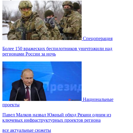
Спецоперация
Более 150 вражеских беспилотников уничтожили над
регионами России за ночь
Национальные
проекты
Павел Малков назвал Южный обход Рязани одним из
ключевых инфраструктурных проектов региона
все актуальные сюжеты