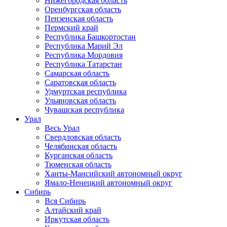
Нижегородская область
Оренбургская область
Пензенская область
Пермский край
Республика Башкортостан
Республика Марий Эл
Республика Мордовия
Республика Татарстан
Самарская область
Саратовская область
Удмуртская республика
Ульяновская область
Чувашская республика
Урал
Весь Урал
Свердловская область
Челябинская область
Курганская область
Тюменская область
Ханты-Мансийский автономный округ
Ямало-Ненецкий автономный округ
Сибирь
Вся Сибирь
Алтайский край
Иркутская область