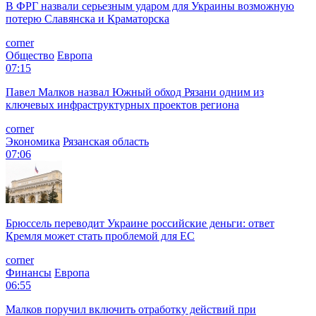
В ФРГ назвали серьезным ударом для Украины возможную
потерю Славянска и Краматорска
corner
Общество
Европа
07:15
Павел Малков назвал Южный обход Рязани одним из
ключевых инфраструктурных проектов региона
corner
Экономика
Рязанская область
07:06
Брюссель переводит Украине российские деньги: ответ
Кремля может стать проблемой для EC
corner
Финансы
Европа
06:55
Малков поручил включить отработку действий при