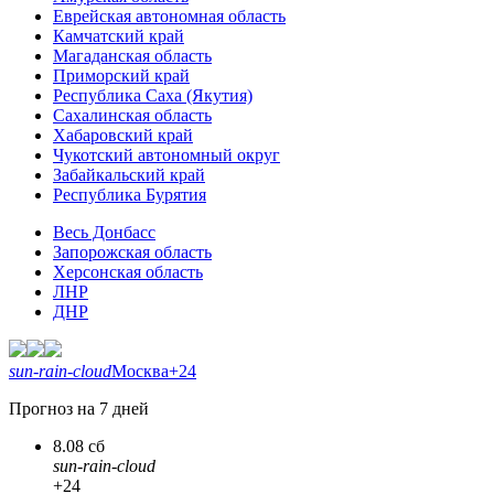
Еврейская автономная область
Камчатский край
Магаданская область
Приморский край
Республика Саха (Якутия)
Сахалинская область
Хабаровский край
Чукотский автономный округ
Забайкальский край
Республика Бурятия
Весь Донбасс
Запорожская область
Херсонская область
ЛНР
ДНР
sun-rain-cloud
Москва
+24
Прогноз на 7 дней
8.08 сб
sun-rain-cloud
+24