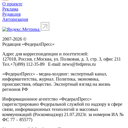
О проекте
Реклама
Редакция
Авторизация
2007-2026 ©
Редакция «
ФедералПресс
»
Адрес для корреспонденции и посетителей:
127018
, Россия, г.
Москва
,
ул. Полковая, д. 3, стр. 3
, офис 211
Тел.
+7(499) 112-35-89
E-mail:
news@fedpress.ru
«ФедералПресс» - медиа-холдинг: экспертный канал,
информагентства, журнал. Политика, экономика,
происшествия, общество. Экспертный взгляд на жизнь
регионов РФ
Информационное агентство «ФедералПресс»
(зарегистрировано Федеральной службой по надзору в сфере
связи, информационных технологий и массовых
коммуникаций (Роскомнадзор) 21.07.2023г. за номером ИА №
ФС 77 – 85577)