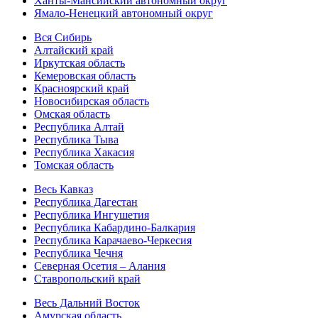
Ханты-Мансийский автономный округ
Ямало-Ненецкий автономный округ
Вся Сибирь
Алтайский край
Иркутская область
Кемеровская область
Красноярский край
Новосибирская область
Омская область
Республика Алтай
Республика Тыва
Республика Хакасия
Томская область
Весь Кавказ
Республика Дагестан
Республика Ингушетия
Республика Кабардино-Балкария
Республика Карачаево-Черкесия
Республика Чечня
Северная Осетия – Алания
Ставропольский край
Весь Дальний Восток
Амурская область