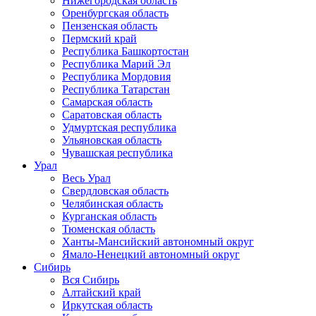
Нижегородская область
Оренбургская область
Пензенская область
Пермский край
Республика Башкортостан
Республика Марий Эл
Республика Мордовия
Республика Татарстан
Самарская область
Саратовская область
Удмуртская республика
Ульяновская область
Чувашская республика
Урал
Весь Урал
Свердловская область
Челябинская область
Курганская область
Тюменская область
Ханты-Мансийский автономный округ
Ямало-Ненецкий автономный округ
Сибирь
Вся Сибирь
Алтайский край
Иркутская область