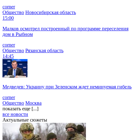
corner
Общество
Новосибирская область
15:00
Малков осмотрел построенный по программе переселения
дом в Рыбном
corner
Общество
Рязанская область
14:45
Медведев: Украину при Зеленском ждет неминуемая гибель
corner
Общество
Москва
показать еще [...]
все новости
Актуальные сюжеты