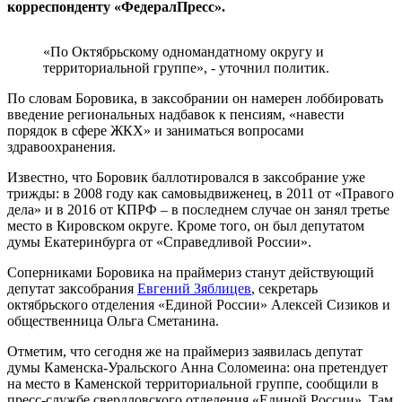
корреспонденту «ФедералПресс».
«По Октябрьскому одномандатному округу и
территориальной группе», - уточнил политик.
По словам Боровика, в заксобрании он намерен лоббировать
введение региональных надбавок к пенсиям, «навести
порядок в сфере ЖКХ» и заниматься вопросами
здравоохранения.
Известно, что Боровик баллотировался в заксобрание уже
трижды: в 2008 году как самовыдвиженец, в 2011 от «Правого
дела» и в 2016 от КПРФ – в последнем случае он занял третье
место в Кировском округе. Кроме того, он был депутатом
думы Екатеринбурга от «Справедливой России».
Соперниками Боровика на праймериз станут действующий
депутат заксобрания
Евгений Зяблицев
, секретарь
октябрьского отделения «Единой России» Алексей Сизиков и
общественница Ольга Сметанина.
Отметим, что сегодня же на праймериз заявилась депутат
думы Каменска-Уральского Анна Соломеина: она претендует
на место в Каменской территориальной группе, сообщили в
пресс-службе свердловского отделения «Единой России». Там