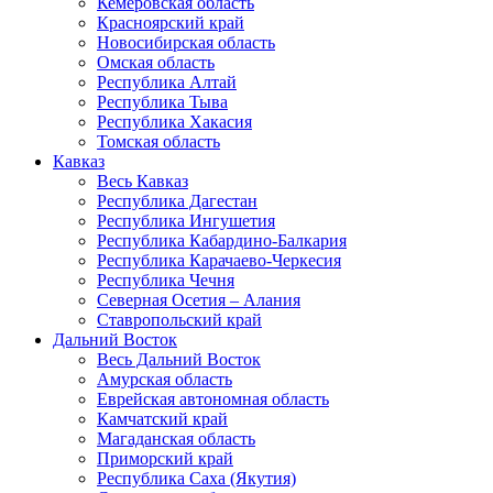
Кемеровская область
Красноярский край
Новосибирская область
Омская область
Республика Алтай
Республика Тыва
Республика Хакасия
Томская область
Кавказ
Весь Кавказ
Республика Дагестан
Республика Ингушетия
Республика Кабардино-Балкария
Республика Карачаево-Черкесия
Республика Чечня
Северная Осетия – Алания
Ставропольский край
Дальний Восток
Весь Дальний Восток
Амурская область
Еврейская автономная область
Камчатский край
Магаданская область
Приморский край
Республика Саха (Якутия)