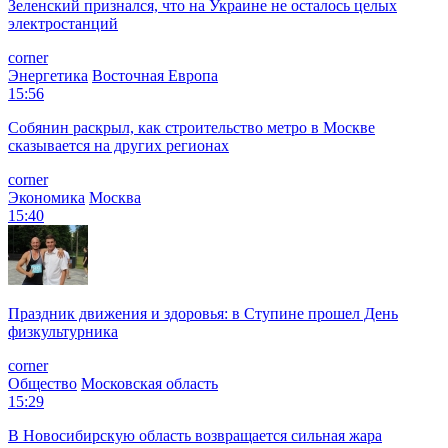
Зеленский признался, что на Украине не осталось целых
электростанций
corner
Энергетика
Восточная Европа
15:56
Собянин раскрыл, как строительство метро в Москве
сказывается на других регионах
corner
Экономика
Москва
15:40
Праздник движения и здоровья: в Ступине прошел День
физкультурника
corner
Общество
Московская область
15:29
В Новосибирскую область возвращается сильная жара