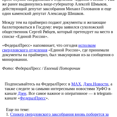
же ранее выдвинулись вице-губернатор Алексей Шмыков,
действующий депутат заксобрания Михаил Голованов и еще
один каменский депутат Александр Шишков.
Между тем на праймериз подают документы и желающие
баллотироваться в Госдуму: вчера заявился сухоложский
общественник Сергей Рябцев, который претендует на место в
списке «Единой России».
«ФедералПресс» напоминает, что сегодня
исполком
свердловского отделения
«Единой России», где принимали
документы на праймериз, был эвакуирован из-за сообщения о
минировании.
Фото: ФедералПресс / Евгений Поторочин
Подписывайтесь на ФедералПресс в
МАХ
,
Дзен.Новости
, а
также следите за самыми интересными новостями УрФО в
канале
Дзен
. Все самое важное и оперативное — в telegram-
канале «
ФедералПресс
».
Еще по теме:
1.
Спикер свердловского заксобрания вновь поборется за