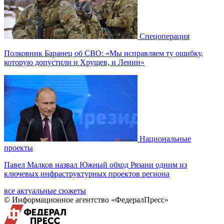
Спецоперация
Полковник Баранец об СВО: «Мы исправляем ту ошибку,
которую допустили и Хрущев, и Ленин»
Национальные
проекты
Павел Малков назвал Южный обход Рязани одним из
ключевых инфраструктурных проектов региона
все актуальные сюжеты
© Информационное агентство «ФедералПресс»