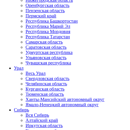
Нижегородская область
Оренбургская область
Пензенская область
Пермский край
Республика Башкортостан
Республика Марий Эл
Республика Мордовия
Республика Татарстан
Самарская область
Саратовская область
Удмуртская республика
Ульяновская область
Чувашская республика
Урал
Весь Урал
Свердловская область
Челябинская область
Курганская область
Тюменская область
Ханты-Мансийский автономный округ
Ямало-Ненецкий автономный округ
Сибирь
Вся Сибирь
Алтайский край
Иркутская область