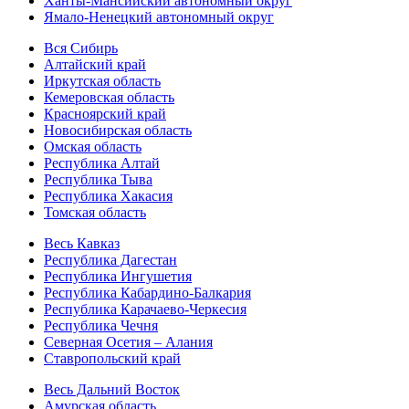
Ханты-Мансийский автономный округ
Ямало-Ненецкий автономный округ
Вся Сибирь
Алтайский край
Иркутская область
Кемеровская область
Красноярский край
Новосибирская область
Омская область
Республика Алтай
Республика Тыва
Республика Хакасия
Томская область
Весь Кавказ
Республика Дагестан
Республика Ингушетия
Республика Кабардино-Балкария
Республика Карачаево-Черкесия
Республика Чечня
Северная Осетия – Алания
Ставропольский край
Весь Дальний Восток
Амурская область