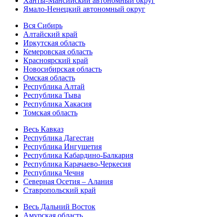
Ханты-Мансийский автономный округ
Ямало-Ненецкий автономный округ
Вся Сибирь
Алтайский край
Иркутская область
Кемеровская область
Красноярский край
Новосибирская область
Омская область
Республика Алтай
Республика Тыва
Республика Хакасия
Томская область
Весь Кавказ
Республика Дагестан
Республика Ингушетия
Республика Кабардино-Балкария
Республика Карачаево-Черкесия
Республика Чечня
Северная Осетия – Алания
Ставропольский край
Весь Дальний Восток
Амурская область