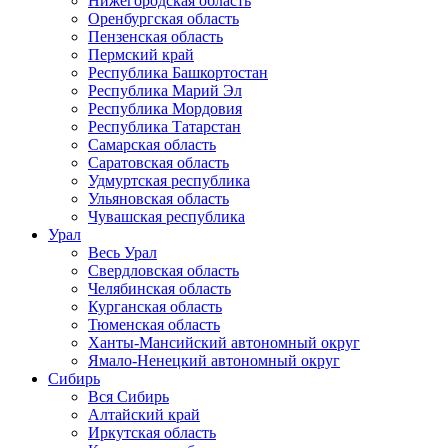
Нижегородская область
Оренбургская область
Пензенская область
Пермский край
Республика Башкортостан
Республика Марий Эл
Республика Мордовия
Республика Татарстан
Самарская область
Саратовская область
Удмуртская республика
Ульяновская область
Чувашская республика
Урал
Весь Урал
Свердловская область
Челябинская область
Курганская область
Тюменская область
Ханты-Мансийский автономный округ
Ямало-Ненецкий автономный округ
Сибирь
Вся Сибирь
Алтайский край
Иркутская область