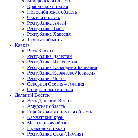
Кемеровская область
Красноярский край
Новосибирская область
Омская область
Республика Алтай
Республика Тыва
Республика Хакасия
Томская область
Кавказ
Весь Кавказ
Республика Дагестан
Республика Ингушетия
Республика Кабардино-Балкария
Республика Карачаево-Черкесия
Республика Чечня
Северная Осетия – Алания
Ставропольский край
Дальний Восток
Весь Дальний Восток
Амурская область
Еврейская автономная область
Камчатский край
Магаданская область
Приморский край
Республика Саха (Якутия)