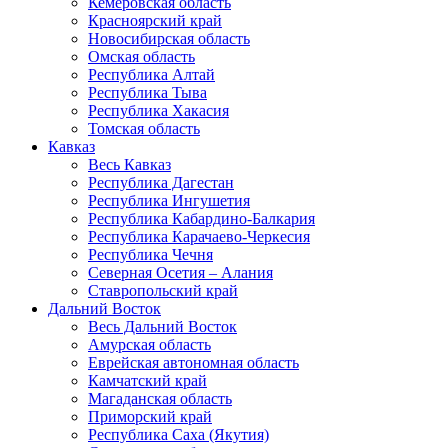
Кемеровская область
Красноярский край
Новосибирская область
Омская область
Республика Алтай
Республика Тыва
Республика Хакасия
Томская область
Кавказ
Весь Кавказ
Республика Дагестан
Республика Ингушетия
Республика Кабардино-Балкария
Республика Карачаево-Черкесия
Республика Чечня
Северная Осетия – Алания
Ставропольский край
Дальний Восток
Весь Дальний Восток
Амурская область
Еврейская автономная область
Камчатский край
Магаданская область
Приморский край
Республика Саха (Якутия)