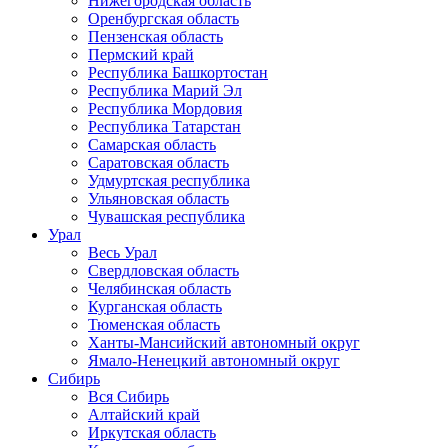
Нижегородская область
Оренбургская область
Пензенская область
Пермский край
Республика Башкортостан
Республика Марий Эл
Республика Мордовия
Республика Татарстан
Самарская область
Саратовская область
Удмуртская республика
Ульяновская область
Чувашская республика
Урал
Весь Урал
Свердловская область
Челябинская область
Курганская область
Тюменская область
Ханты-Мансийский автономный округ
Ямало-Ненецкий автономный округ
Сибирь
Вся Сибирь
Алтайский край
Иркутская область