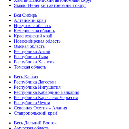
Ханты-Мансийский автономный округ
Ямало-Ненецкий автономный округ
Вся Сибирь
Алтайский край
Иркутская область
Кемеровская область
Красноярский край
Новосибирская область
Омская область
Республика Алтай
Республика Тыва
Республика Хакасия
Томская область
Весь Кавказ
Республика Дагестан
Республика Ингушетия
Республика Кабардино-Балкария
Республика Карачаево-Черкесия
Республика Чечня
Северная Осетия – Алания
Ставропольский край
Весь Дальний Восток
Амурская область