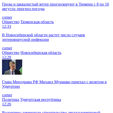
Грозы и шквалистый ветер прогнозируют в Тюмени с 8 по 10
августа: прогноз погоды
corner
Общество
Тюменская область
12:33
В Новосибирской области растет число случаев
энтеровирусной инфекции
corner
Общество
Новосибирская область
12:29
Глава Минздрава РФ Михаил Мурашко приехал с визитом в
Удмуртию
corner
Политика
Удмуртская республика
12:26
Волонтеры завершили строительство двухкилометровой