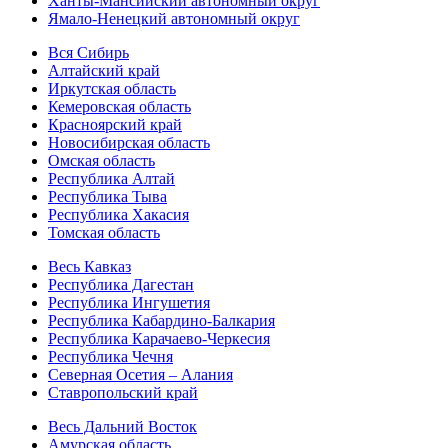
Ханты-Мансийский автономный округ
Ямало-Ненецкий автономный округ
Вся Сибирь
Алтайский край
Иркутская область
Кемеровская область
Красноярский край
Новосибирская область
Омская область
Республика Алтай
Республика Тыва
Республика Хакасия
Томская область
Весь Кавказ
Республика Дагестан
Республика Ингушетия
Республика Кабардино-Балкария
Республика Карачаево-Черкесия
Республика Чечня
Северная Осетия – Алания
Ставропольский край
Весь Дальний Восток
Амурская область