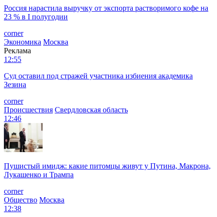
Россия нарастила выручку от экспорта растворимого кофе на
23 % в I полугодии
corner
Экономика
Москва
Реклама
12:55
Суд оставил под стражей участника избиения академика
Зезина
corner
Происшествия
Свердловская область
12:46
Пушистый имидж: какие питомцы живут у Путина, Макрона,
Лукашенко и Трампа
corner
Общество
Москва
12:38