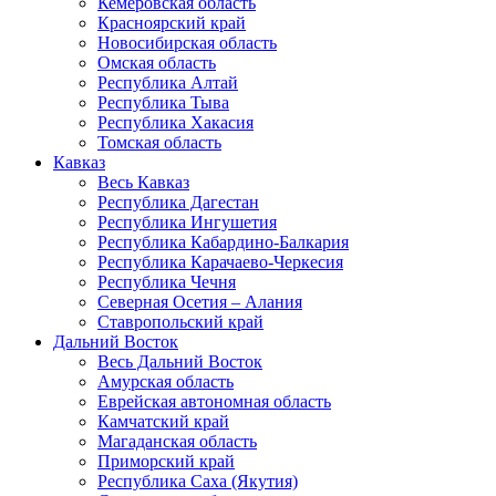
Кемеровская область
Красноярский край
Новосибирская область
Омская область
Республика Алтай
Республика Тыва
Республика Хакасия
Томская область
Кавказ
Весь Кавказ
Республика Дагестан
Республика Ингушетия
Республика Кабардино-Балкария
Республика Карачаево-Черкесия
Республика Чечня
Северная Осетия – Алания
Ставропольский край
Дальний Восток
Весь Дальний Восток
Амурская область
Еврейская автономная область
Камчатский край
Магаданская область
Приморский край
Республика Саха (Якутия)