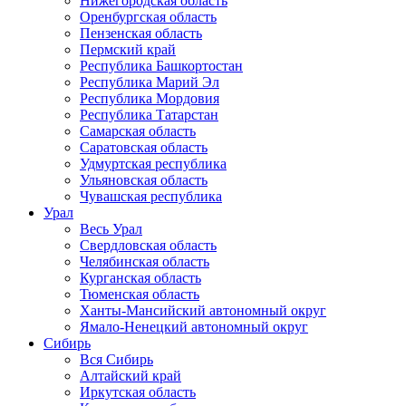
Нижегородская область
Оренбургская область
Пензенская область
Пермский край
Республика Башкортостан
Республика Марий Эл
Республика Мордовия
Республика Татарстан
Самарская область
Саратовская область
Удмуртская республика
Ульяновская область
Чувашская республика
Урал
Весь Урал
Свердловская область
Челябинская область
Курганская область
Тюменская область
Ханты-Мансийский автономный округ
Ямало-Ненецкий автономный округ
Сибирь
Вся Сибирь
Алтайский край
Иркутская область