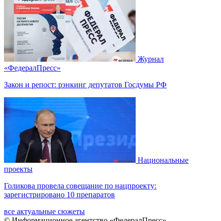
Журнал
«ФедералПресс»
Закон и репост: рэнкинг депутатов Госдумы РФ
Национальные
проекты
Голикова провела совещание по нацпроекту:
зарегистрировано 10 препаратов
все актуальные сюжеты
© Информационное агентство «ФедералПресс»