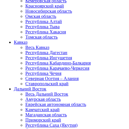
Кемеровская область
Красноярский край
Новосибирская область
Омская область
Республика Алтай
Республика Тыва
Республика Хакасия
Томская область
Кавказ
Весь Кавказ
Республика Дагестан
Республика Ингушетия
Республика Кабардино-Балкария
Республика Карачаево-Черкесия
Республика Чечня
Северная Осетия – Алания
Ставропольский край
Дальний Восток
Весь Дальний Восток
Амурская область
Еврейская автономная область
Камчатский край
Магаданская область
Приморский край
Республика Саха (Якутия)