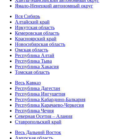
Ханты-Мансийский автономный округ
Ямало-Ненецкий автономный округ
Вся Сибирь
Алтайский край
Иркутская область
Кемеровская область
Красноярский край
Новосибирская область
Омская область
Республика Алтай
Республика Тыва
Республика Хакасия
Томская область
Весь Кавказ
Республика Дагестан
Республика Ингушетия
Республика Кабардино-Балкария
Республика Карачаево-Черкесия
Республика Чечня
Северная Осетия – Алания
Ставропольский край
Весь Дальний Восток
Амурская область