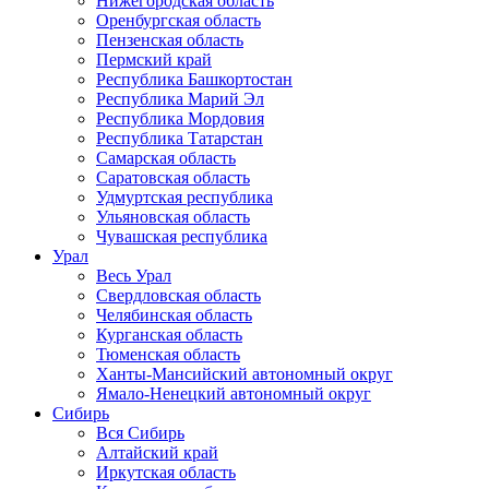
Нижегородская область
Оренбургская область
Пензенская область
Пермский край
Республика Башкортостан
Республика Марий Эл
Республика Мордовия
Республика Татарстан
Самарская область
Саратовская область
Удмуртская республика
Ульяновская область
Чувашская республика
Урал
Весь Урал
Свердловская область
Челябинская область
Курганская область
Тюменская область
Ханты-Мансийский автономный округ
Ямало-Ненецкий автономный округ
Сибирь
Вся Сибирь
Алтайский край
Иркутская область