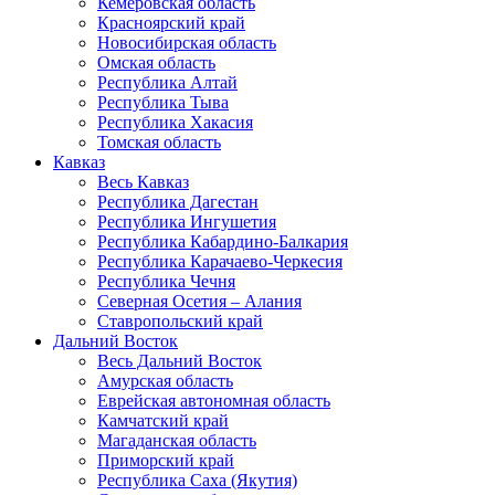
Кемеровская область
Красноярский край
Новосибирская область
Омская область
Республика Алтай
Республика Тыва
Республика Хакасия
Томская область
Кавказ
Весь Кавказ
Республика Дагестан
Республика Ингушетия
Республика Кабардино-Балкария
Республика Карачаево-Черкесия
Республика Чечня
Северная Осетия – Алания
Ставропольский край
Дальний Восток
Весь Дальний Восток
Амурская область
Еврейская автономная область
Камчатский край
Магаданская область
Приморский край
Республика Саха (Якутия)