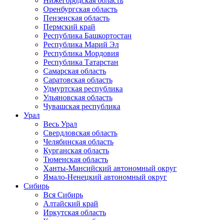
Нижегородская область
Оренбургская область
Пензенская область
Пермский край
Республика Башкортостан
Республика Марий Эл
Республика Мордовия
Республика Татарстан
Самарская область
Саратовская область
Удмуртская республика
Ульяновская область
Чувашская республика
Урал
Весь Урал
Свердловская область
Челябинская область
Курганская область
Тюменская область
Ханты-Мансийский автономный округ
Ямало-Ненецкий автономный округ
Сибирь
Вся Сибирь
Алтайский край
Иркутская область