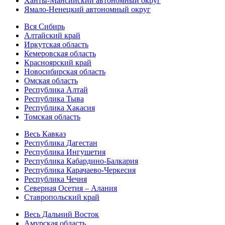
Ханты-Мансийский автономный округ
Ямало-Ненецкий автономный округ
Вся Сибирь
Алтайский край
Иркутская область
Кемеровская область
Красноярский край
Новосибирская область
Омская область
Республика Алтай
Республика Тыва
Республика Хакасия
Томская область
Весь Кавказ
Республика Дагестан
Республика Ингушетия
Республика Кабардино-Балкария
Республика Карачаево-Черкесия
Республика Чечня
Северная Осетия – Алания
Ставропольский край
Весь Дальний Восток
Амурская область