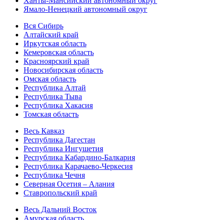
Ханты-Мансийский автономный округ
Ямало-Ненецкий автономный округ
Вся Сибирь
Алтайский край
Иркутская область
Кемеровская область
Красноярский край
Новосибирская область
Омская область
Республика Алтай
Республика Тыва
Республика Хакасия
Томская область
Весь Кавказ
Республика Дагестан
Республика Ингушетия
Республика Кабардино-Балкария
Республика Карачаево-Черкесия
Республика Чечня
Северная Осетия – Алания
Ставропольский край
Весь Дальний Восток
Амурская область