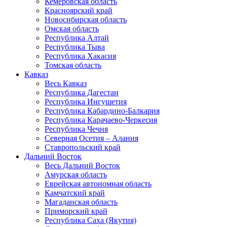
Кемеровская область
Красноярский край
Новосибирская область
Омская область
Республика Алтай
Республика Тыва
Республика Хакасия
Томская область
Кавказ
Весь Кавказ
Республика Дагестан
Республика Ингушетия
Республика Кабардино-Балкария
Республика Карачаево-Черкесия
Республика Чечня
Северная Осетия – Алания
Ставропольский край
Дальний Восток
Весь Дальний Восток
Амурская область
Еврейская автономная область
Камчатский край
Магаданская область
Приморский край
Республика Саха (Якутия)