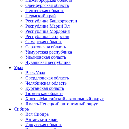
Нижегородская область
Оренбургская область
Пензенская область
Пермский край
Республика Башкортостан
Республика Марий Эл
Республика Мордовия
Республика Татарстан
Самарская область
Саратовская область
Удмуртская республика
Ульяновская область
Чувашская республика
Урал
Весь Урал
Свердловская область
Челябинская область
Курганская область
Тюменская область
Ханты-Мансийский автономный округ
Ямало-Ненецкий автономный округ
Сибирь
Вся Сибирь
Алтайский край
Иркутская область