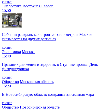
corner
Энергетика
Восточная Европа
15:56
Собянин раскрыл, как строительство метро в Москве
сказывается на других регионах
corner
Экономика
Москва
15:40
Праздник движения и здоровья: в Ступине прошел День
физкультурника
corner
Общество
Московская область
15:29
В Новосибирскую область возвращается сильная жара
corner
Общество
Новосибирская область