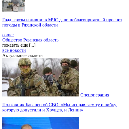
Град, грозы и ливни: в МЧС дали неблагоприятный прогноз
погоды в Рязанской области
corner
Общество
Рязанская область
показать еще [...]
все новости
Актуальные сюжеты
Спецоперация
Полковник Баранец об СВО: «Мы исправляем ту ошибку,
которую допустили и Хрущев, и Ленин»