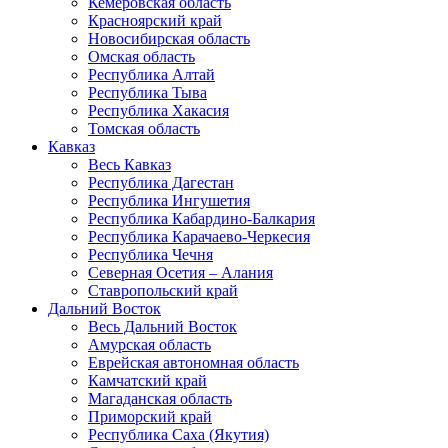
Кемеровская область
Красноярский край
Новосибирская область
Омская область
Республика Алтай
Республика Тыва
Республика Хакасия
Томская область
Кавказ
Весь Кавказ
Республика Дагестан
Республика Ингушетия
Республика Кабардино-Балкария
Республика Карачаево-Черкесия
Республика Чечня
Северная Осетия – Алания
Ставропольский край
Дальний Восток
Весь Дальний Восток
Амурская область
Еврейская автономная область
Камчатский край
Магаданская область
Приморский край
Республика Саха (Якутия)