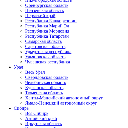
Нижегородская область
Оренбургская область
Пензенская область
Пермский край
Республика Башкортостан
Республика Марий Эл
Республика Мордовия
Республика Татарстан
Самарская область
Саратовская область
Удмуртская республика
Ульяновская область
Чувашская республика
Урал
Весь Урал
Свердловская область
Челябинская область
Курганская область
Тюменская область
Ханты-Мансийский автономный округ
Ямало-Ненецкий автономный округ
Сибирь
Вся Сибирь
Алтайский край
Иркутская область