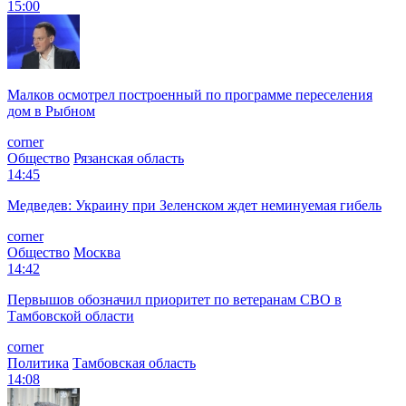
15:00
Малков осмотрел построенный по программе переселения
дом в Рыбном
corner
Общество
Рязанская область
14:45
Медведев: Украину при Зеленском ждет неминуемая гибель
corner
Общество
Москва
14:42
Первышов обозначил приоритет по ветеранам СВО в
Тамбовской области
corner
Политика
Тамбовская область
14:08