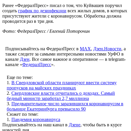
Ранее «ФедералПресс» писал о том, что Куйвашев поручил
создать
график по дезинфекции
всех жилых домов, в которых
присутствуют жители с коронавирусом. Обработка должна
проводится раз в три дня.
Фото: ФедералПресс / Евгений Поторочин
Подписывайтесь на ФедералПресс в
МАХ
,
Дзен.Новости
, а
также следите за самыми интересными новостями УрФО в
канале
Дзен
. Все самое важное и оперативное — в telegram-
канале «
ФедералПресс
».
Еще по теме:
1.
В Свердловской области планируют ввести систему
пропусков на майских праздниках
2.
Свердловские власти отчитались о доходах. Самый
бедный министр заработал 2,7 миллиона
3.
Предварительное число заразившихся коронавирусом в
больнице Екатеринбурга превысило 90
Сюжет по теме:
1.
Пандемия коронавируса
Подписывайтесь на наш канал в
Дзене
, чтобы быть в курсе
новостей дня.