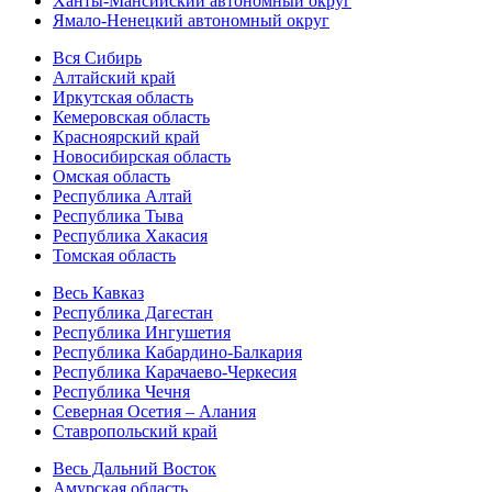
Ханты-Мансийский автономный округ
Ямало-Ненецкий автономный округ
Вся Сибирь
Алтайский край
Иркутская область
Кемеровская область
Красноярский край
Новосибирская область
Омская область
Республика Алтай
Республика Тыва
Республика Хакасия
Томская область
Весь Кавказ
Республика Дагестан
Республика Ингушетия
Республика Кабардино-Балкария
Республика Карачаево-Черкесия
Республика Чечня
Северная Осетия – Алания
Ставропольский край
Весь Дальний Восток
Амурская область