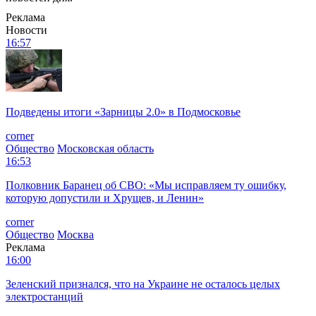
Реклама
Новости
16:57
Подведены итоги «Зарницы 2.0» в Подмосковье
corner
Общество
Московская область
16:53
Полковник Баранец об СВО: «Мы исправляем ту ошибку,
которую допустили и Хрущев, и Ленин»
corner
Общество
Москва
Реклама
16:00
Зеленский признался, что на Украине не осталось целых
электростанций