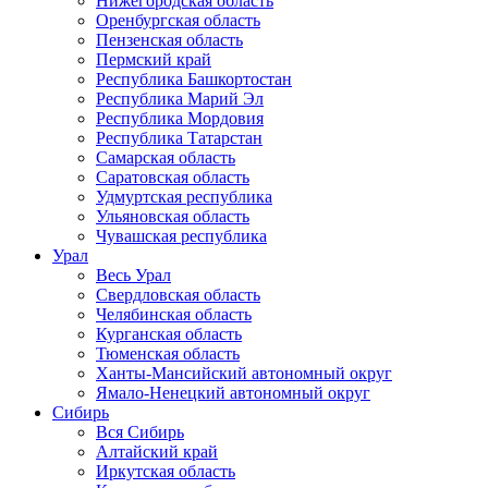
Нижегородская область
Оренбургская область
Пензенская область
Пермский край
Республика Башкортостан
Республика Марий Эл
Республика Мордовия
Республика Татарстан
Самарская область
Саратовская область
Удмуртская республика
Ульяновская область
Чувашская республика
Урал
Весь Урал
Свердловская область
Челябинская область
Курганская область
Тюменская область
Ханты-Мансийский автономный округ
Ямало-Ненецкий автономный округ
Сибирь
Вся Сибирь
Алтайский край
Иркутская область