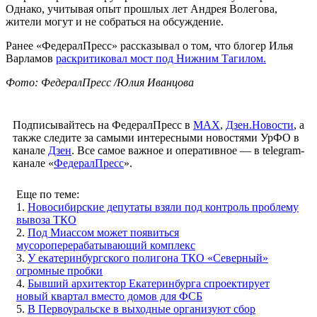
Однако, учитывая опыт прошлых лет Андрея Волегова,
жители могут и не собраться на обсуждение.
Ранее «ФедералПресс» рассказывал о том, что блогер Илья
Варламов
раскритиковал мост под Нижним Тагилом.
Фото: ФедералПресс /Юлия Иванцова
Подписывайтесь на ФедералПресс в
МАХ
,
Дзен.Новости
, а
также следите за самыми интересными новостями УрФО в
канале
Дзен
. Все самое важное и оперативное — в telegram-
канале «
ФедералПресс
».
Еще по теме:
1.
Новосибирские депутаты взяли под контроль проблему
вывоза ТКО
2.
Под Миассом может появиться
мусороперерабатывающий комплекс
3.
У екатеринбургского полигона ТКО «Северный»
огромные пробки
4.
Бывший архитектор Екатеринбурга спроектирует
новый квартал вместо домов для ФСБ
5.
В Первоуральске в выходные организуют сбор