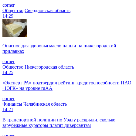
corner
Общество
Свердловская область
14:29
Опасное для здоровья масло нашли на нижегородский
прилавках
corner
Общество
Нижегородская область
14:25
«Эксперт РА» подтвердил рейтинг кредитоспособности ПАО
«ЮГК» на уровне ruAА
corner
Финансы
Челябинская область
14:21
В транспортной полиции по Уралу раскрыли, сколько
зарубежные кураторы платят диверсантам
corner