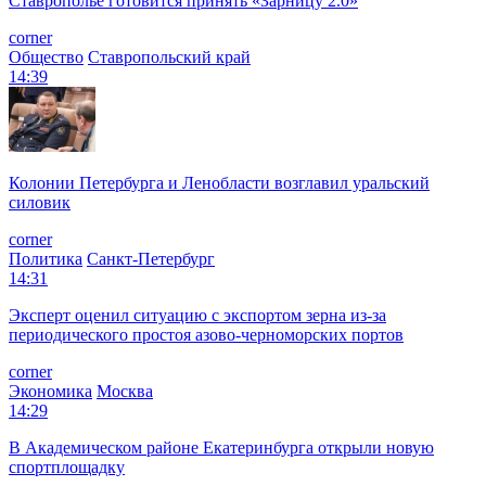
Ставрополье готовится принять «Зарницу 2.0»
corner
Общество
Ставропольский край
14:39
Колонии Петербурга и Ленобласти возглавил уральский
силовик
corner
Политика
Санкт-Петербург
14:31
Эксперт оценил ситуацию с экспортом зерна из-за
периодического простоя азово-черноморских портов
corner
Экономика
Москва
14:29
В Академическом районе Екатеринбурга открыли новую
спортплощадку