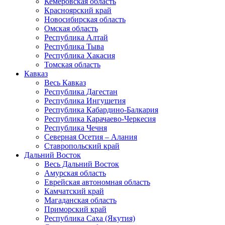
Кемеровская область
Красноярский край
Новосибирская область
Омская область
Республика Алтай
Республика Тыва
Республика Хакасия
Томская область
Кавказ
Весь Кавказ
Республика Дагестан
Республика Ингушетия
Республика Кабардино-Балкария
Республика Карачаево-Черкесия
Республика Чечня
Северная Осетия – Алания
Ставропольский край
Дальний Восток
Весь Дальний Восток
Амурская область
Еврейская автономная область
Камчатский край
Магаданская область
Приморский край
Республика Саха (Якутия)