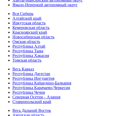
Ханты-Мансийский автономный округ
Ямало-Ненецкий автономный округ
Вся Сибирь
Алтайский край
Иркутская область
Кемеровская область
Красноярский край
Новосибирская область
Омская область
Республика Алтай
Республика Тыва
Республика Хакасия
Томская область
Весь Кавказ
Республика Дагестан
Республика Ингушетия
Республика Кабардино-Балкария
Республика Карачаево-Черкесия
Республика Чечня
Северная Осетия – Алания
Ставропольский край
Весь Дальний Восток
Амурская область