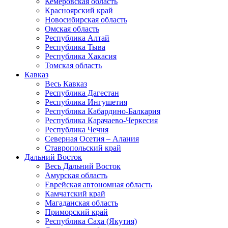
Кемеровская область
Красноярский край
Новосибирская область
Омская область
Республика Алтай
Республика Тыва
Республика Хакасия
Томская область
Кавказ
Весь Кавказ
Республика Дагестан
Республика Ингушетия
Республика Кабардино-Балкария
Республика Карачаево-Черкесия
Республика Чечня
Северная Осетия – Алания
Ставропольский край
Дальний Восток
Весь Дальний Восток
Амурская область
Еврейская автономная область
Камчатский край
Магаданская область
Приморский край
Республика Саха (Якутия)