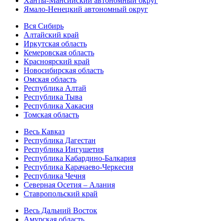
Ханты-Мансийский автономный округ
Ямало-Ненецкий автономный округ
Вся Сибирь
Алтайский край
Иркутская область
Кемеровская область
Красноярский край
Новосибирская область
Омская область
Республика Алтай
Республика Тыва
Республика Хакасия
Томская область
Весь Кавказ
Республика Дагестан
Республика Ингушетия
Республика Кабардино-Балкария
Республика Карачаево-Черкесия
Республика Чечня
Северная Осетия – Алания
Ставропольский край
Весь Дальний Восток
Амурская область