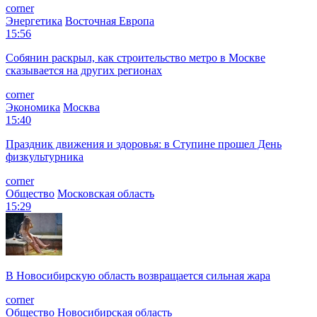
corner
Энергетика
Восточная Европа
15:56
Собянин раскрыл, как строительство метро в Москве
сказывается на других регионах
corner
Экономика
Москва
15:40
Праздник движения и здоровья: в Ступине прошел День
физкультурника
corner
Общество
Московская область
15:29
В Новосибирскую область возвращается сильная жара
corner
Общество
Новосибирская область