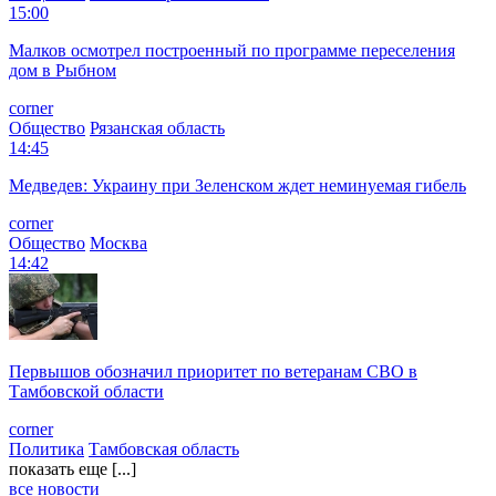
15:00
Малков осмотрел построенный по программе переселения
дом в Рыбном
corner
Общество
Рязанская область
14:45
Медведев: Украину при Зеленском ждет неминуемая гибель
corner
Общество
Москва
14:42
Первышов обозначил приоритет по ветеранам СВО в
Тамбовской области
corner
Политика
Тамбовская область
показать еще [...]
все новости