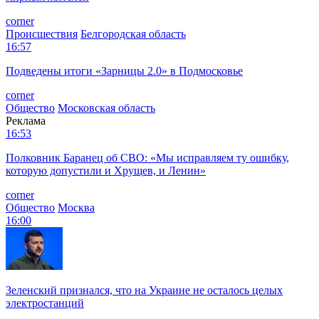
corner
Происшествия
Белгородская область
16:57
Подведены итоги «Зарницы 2.0» в Подмосковье
corner
Общество
Московская область
Реклама
16:53
Полковник Баранец об СВО: «Мы исправляем ту ошибку,
которую допустили и Хрущев, и Ленин»
corner
Общество
Москва
16:00
Зеленский признался, что на Украине не осталось целых
электростанций