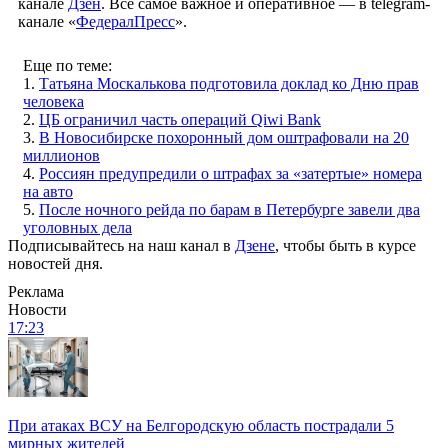
канале
Дзен
. Все самое важное и оперативное — в telegram-
канале «
ФедералПресс
».
Еще по теме:
1.
Татьяна Москалькова подготовила доклад ко Дню прав
человека
2.
ЦБ ограничил часть операций Qiwi Bank
3.
В Новосибирске похоронный дом оштрафовали на 20
миллионов
4.
Россиян предупредили о штрафах за «затертые» номера
на авто
5.
После ночного рейда по барам в Петербурге завели два
уголовных дела
Подписывайтесь на наш канал в
Дзене
, чтобы быть в курсе
новостей дня.
Реклама
Новости
17:23
При атаках ВСУ на Белгородскую область пострадали 5
мирных жителей