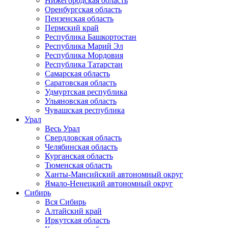
Нижегородская область
Оренбургская область
Пензенская область
Пермский край
Республика Башкортостан
Республика Марий Эл
Республика Мордовия
Республика Татарстан
Самарская область
Саратовская область
Удмуртская республика
Ульяновская область
Чувашская республика
Урал
Весь Урал
Свердловская область
Челябинская область
Курганская область
Тюменская область
Ханты-Мансийский автономный округ
Ямало-Ненецкий автономный округ
Сибирь
Вся Сибирь
Алтайский край
Иркутская область