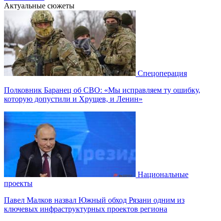
Актуальные сюжеты
Спецоперация
Полковник Баранец об СВО: «Мы исправляем ту ошибку,
которую допустили и Хрущев, и Ленин»
Национальные
проекты
Павел Малков назвал Южный обход Рязани одним из
ключевых инфраструктурных проектов региона