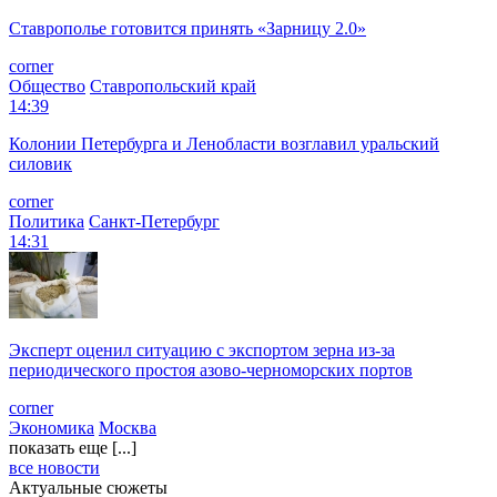
Ставрополье готовится принять «Зарницу 2.0»
corner
Общество
Ставропольский край
14:39
Колонии Петербурга и Ленобласти возглавил уральский
силовик
corner
Политика
Санкт-Петербург
14:31
Эксперт оценил ситуацию с экспортом зерна из-за
периодического простоя азово-черноморских портов
corner
Экономика
Москва
показать еще [...]
все новости
Актуальные сюжеты