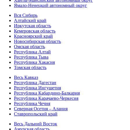
Ханты-Мансийский автономный округ
Ямало-Ненецкий автономный округ
Вся Сибирь
Алтайский край
Иркутская область
Кемеровская область
Красноярский край
Новосибирская область
Омская область
Республика Алтай
Республика Тыва
Республика Хакасия
Томская область
Весь Кавказ
Республика Дагестан
Республика Ингушетия
Республика Кабардино-Балкария
Республика Карачаево-Черкесия
Республика Чечня
Северная Осетия – Алания
Ставропольский край
Весь Дальний Восток
Амурская область