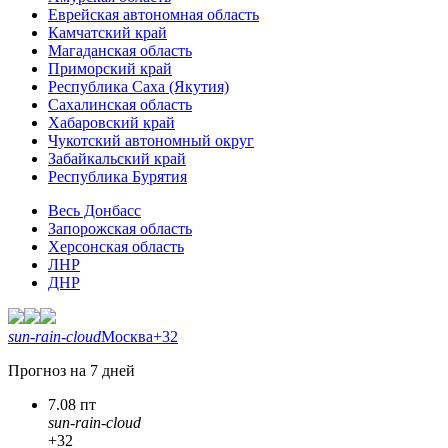
Еврейская автономная область
Камчатский край
Магаданская область
Приморский край
Республика Саха (Якутия)
Сахалинская область
Хабаровский край
Чукотский автономный округ
Забайкальский край
Республика Бурятия
Весь Донбасс
Запорожская область
Херсонская область
ЛНР
ДНР
sun-rain-cloud
Москва
+32
Прогноз на 7 дней
7.08 пт
sun-rain-cloud
+32