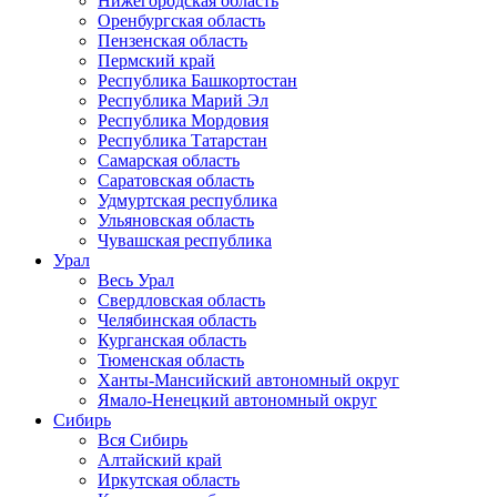
Нижегородская область
Оренбургская область
Пензенская область
Пермский край
Республика Башкортостан
Республика Марий Эл
Республика Мордовия
Республика Татарстан
Самарская область
Саратовская область
Удмуртская республика
Ульяновская область
Чувашская республика
Урал
Весь Урал
Свердловская область
Челябинская область
Курганская область
Тюменская область
Ханты-Мансийский автономный округ
Ямало-Ненецкий автономный округ
Сибирь
Вся Сибирь
Алтайский край
Иркутская область