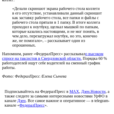
«Делали скриншот экрана рабочего стола коллеги
в его отсутствие, устанавливали данный скриншот
как заставку рабочего стола, все папки и файлы с
рабочего стола прятали в 1 папку. В итоге коллега
приходил к ноутбуку, щелкал мышкой по папкам,
которые казались настоящими, и не мог понять, в
чем дело, перезагружал ноутбук, но это, конечно
же, не помогало», – рассказывает один из
опрошенных.
Напомним, ранее «ФедералПресс» рассказывал
о высоком
спросе на таксистов в Свердловской области.
Порядка 60 %
работодателей ищут себе водителей на сменный график
работы.
Фото: ФедералПресс /Елена Сычева
Подписывайтесь на ФедералПресс в
МАХ
,
Дзен.Новости
, а
также следите за самыми интересными новостями УрФО в
канале
Дзен
. Все самое важное и оперативное — в telegram-
канале «
ФедералПресс
».