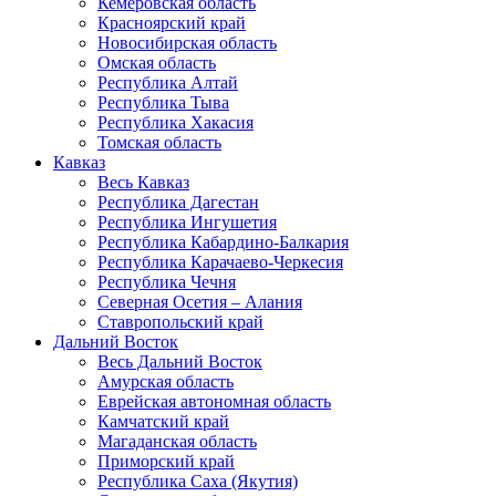
Кемеровская область
Красноярский край
Новосибирская область
Омская область
Республика Алтай
Республика Тыва
Республика Хакасия
Томская область
Кавказ
Весь Кавказ
Республика Дагестан
Республика Ингушетия
Республика Кабардино-Балкария
Республика Карачаево-Черкесия
Республика Чечня
Северная Осетия – Алания
Ставропольский край
Дальний Восток
Весь Дальний Восток
Амурская область
Еврейская автономная область
Камчатский край
Магаданская область
Приморский край
Республика Саха (Якутия)