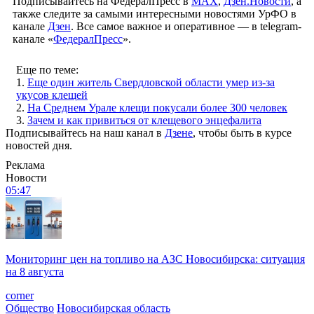
Подписывайтесь на ФедералПресс в
МАХ
,
Дзен.Новости
, а
также следите за самыми интересными новостями УрФО в
канале
Дзен
. Все самое важное и оперативное — в telegram-
канале «
ФедералПресс
».
Еще по теме:
1.
Еще один житель Свердловской области умер из-за
укусов клещей
2.
На Среднем Урале клещи покусали более 300 человек
3.
Зачем и как привиться от клещевого энцефалита
Подписывайтесь на наш канал в
Дзене
, чтобы быть в курсе
новостей дня.
Реклама
Новости
05:47
Мониторинг цен на топливо на АЗС Новосибирска: ситуация
на 8 августа
corner
Общество
Новосибирская область