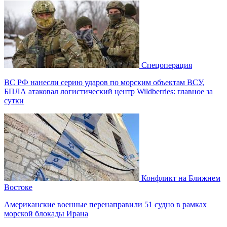
Спецоперация
ВС РФ нанесли серию ударов по морским объектам ВСУ,
БПЛА атаковал логистический центр Wildberries: главное за
сутки
Конфликт на Ближнем
Востоке
Американские военные перенаправили 51 судно в рамках
морской блокады Ирана