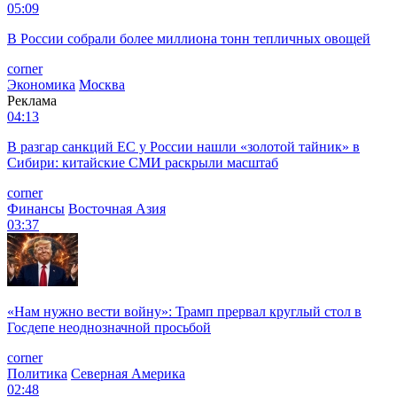
05:09
В России собрали более миллиона тонн тепличных овощей
corner
Экономика
Москва
Реклама
04:13
В разгар санкций ЕС у России нашли «золотой тайник» в
Сибири: китайские СМИ раскрыли масштаб
corner
Финансы
Восточная Азия
03:37
«Нам нужно вести войну»: Трамп прервал круглый стол в
Госдепе неоднозначной просьбой
corner
Политика
Северная Америка
02:48