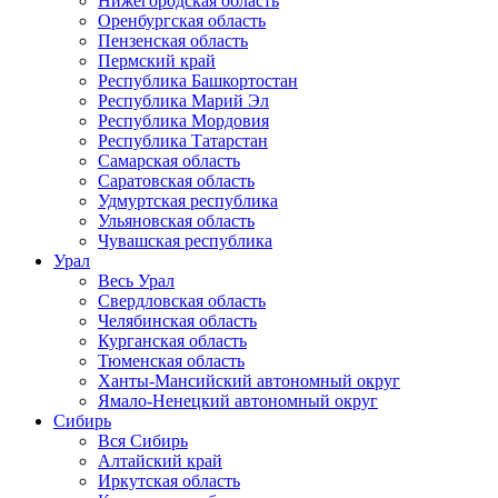
Нижегородская область
Оренбургская область
Пензенская область
Пермский край
Республика Башкортостан
Республика Марий Эл
Республика Мордовия
Республика Татарстан
Самарская область
Саратовская область
Удмуртская республика
Ульяновская область
Чувашская республика
Урал
Весь Урал
Свердловская область
Челябинская область
Курганская область
Тюменская область
Ханты-Мансийский автономный округ
Ямало-Ненецкий автономный округ
Сибирь
Вся Сибирь
Алтайский край
Иркутская область