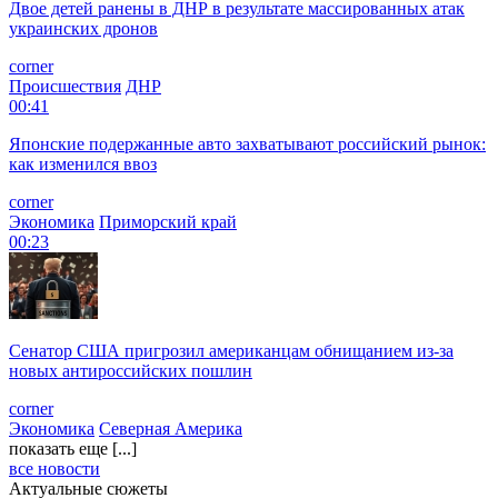
Двое детей ранены в ДНР в результате массированных атак
украинских дронов
corner
Происшествия
ДНР
00:41
Японские подержанные авто захватывают российский рынок:
как изменился ввоз
corner
Экономика
Приморский край
00:23
Сенатор США пригрозил американцам обнищанием из-за
новых антироссийских пошлин
corner
Экономика
Северная Америка
показать еще [...]
все новости
Актуальные сюжеты