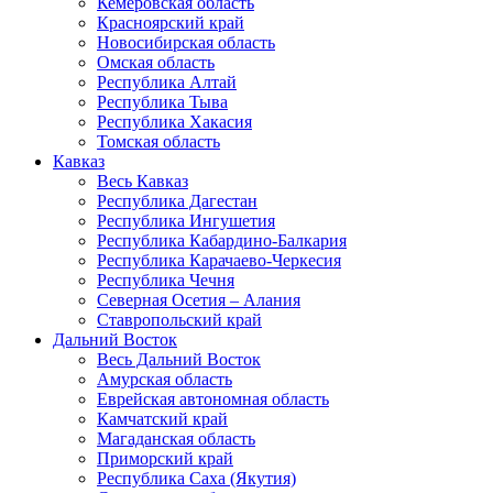
Кемеровская область
Красноярский край
Новосибирская область
Омская область
Республика Алтай
Республика Тыва
Республика Хакасия
Томская область
Кавказ
Весь Кавказ
Республика Дагестан
Республика Ингушетия
Республика Кабардино-Балкария
Республика Карачаево-Черкесия
Республика Чечня
Северная Осетия – Алания
Ставропольский край
Дальний Восток
Весь Дальний Восток
Амурская область
Еврейская автономная область
Камчатский край
Магаданская область
Приморский край
Республика Саха (Якутия)