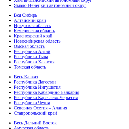
Ханты-Мансийский автономный округ
Ямало-Ненецкий автономный округ
Вся Сибирь
Алтайский край
Иркутская область
Кемеровская область
Красноярский край
Новосибирская область
Омская область
Республика Алтай
Республика Тыва
Республика Хакасия
Томская область
Весь Кавказ
Республика Дагестан
Республика Ингушетия
Республика Кабардино-Балкария
Республика Карачаево-Черкесия
Республика Чечня
Северная Осетия – Алания
Ставропольский край
Весь Дальний Восток
Амурская область